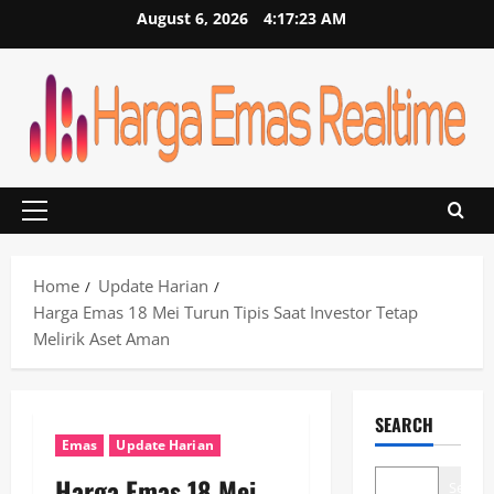
Skip
August 6, 2026
4:17:23 AM
to
content
Primary
Menu
Home
Update Harian
Harga Emas 18 Mei Turun Tipis Saat Investor Tetap
Melirik Aset Aman
SEARCH
Emas
Update Harian
Harga Emas 18 Mei
Search