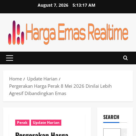
Skip
August 7, 2026
5:13:17 AM
to
content
Primary
Menu
Home
Update Harian
Pergerakan Harga Perak 8 Mei 2026 Dinilai Lebih
Agresif Dibandingkan Emas
SEARCH
Perak
Update Harian
Pergerakan Harga
Search