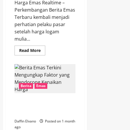
Harga Emas Realtime –
Perkembangan Berita Emas
Terbaru kembali menjadi
perhatian pelaku pasar
setelah harga logam
mulia...
Read
Read More
more
about
Berita
Emas
Terbaru
Menggambarkan
Ketahanan
Harga
Berita
Emas
di
Tengah
Gejolak
Dunia
Berita Emas Terkini
Mengungkap Faktor yang
Mendorong Kenaikan Harga
Daffin Elvano
Posted on 1 month
ago