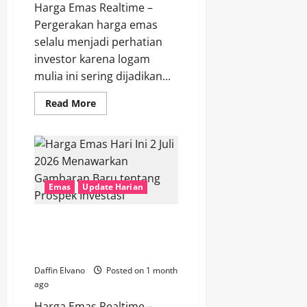
Harga Emas Realtime –
Pergerakan harga emas
selalu menjadi perhatian
investor karena logam
mulia ini sering dijadikan...
Read
Read More
more
about
Berita
Emas
Terbaru
Mengungkap
Sinyal
Pasar
Emas
Update Harian
yang
Patut
Diperhatikan
Harga Emas Hari Ini 2 Juli 2026
Menawarkan Gambaran Baru
tentang Prospek Investasi
Daffin Elvano
Posted on 1 month
ago
Harga Emas Realtime –