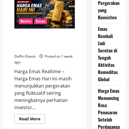
Jadi
Pergerakan
Sorotan
di
yang
Tengah
Konsisten
Aktivitas
Komoditas
Berita
Emas
Global
Emas
Kembali
Harga Emas Hari Ini Masih
Fluktuatif, Investor Disarankan
Jadi
Tetap Cermat
Sorotan di
Daffin Elvano
Posted on 1 week
Tengah
ago
Aktivitas
Harga Emas Realtime –
Komoditas
Harga Emas Hari Ini masih
Global
menunjukkan pergerakan
Harga Emas
yang fluktuatif seiring
Memancing
meningkatnya perhatian
Rasa
investor...
Penasaran
Read
Setelah
Read More
more
Perdaganga
about