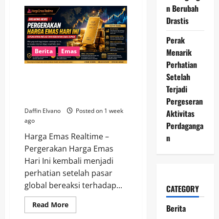
Harga
n Berubah
Emas
Hari
Drastis
Ini
Masih
Fluktuatif,
Perak
Investor
Disarankan
Menarik
Berita
Emas
Tetap
Perhatian
Cermat
Pergerakan Harga Emas Hari Ini
Setelah
Dipengaruhi Inflasi dan
Terjadi
Kebijakan Suku Bunga
Pergeseran
Daffin Elvano
Posted on 1 week
Aktivitas
ago
Perdaganga
Harga Emas Realtime –
n
Pergerakan Harga Emas
Hari Ini kembali menjadi
perhatian setelah pasar
global bereaksi terhadap...
CATEGORY
Read
Read More
Berita
more
about