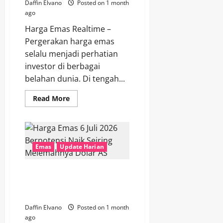
Daffin Elvano
Posted on 1 month
ago
Harga Emas Realtime –
Pergerakan harga emas
selalu menjadi perhatian
investor di berbagai
belahan dunia. Di tengah...
Read
Read More
more
about
Berita
Emas
Terkini
Menjelaskan
Mengapa
Emas
Update Harian
Emas
Tetap
Menjadi
Harga Emas 6 Juli 2026
Primadona
Investasi
Berpotensi Naik Seiring
Melemahnya Dolar AS
Daffin Elvano
Posted on 1 month
ago