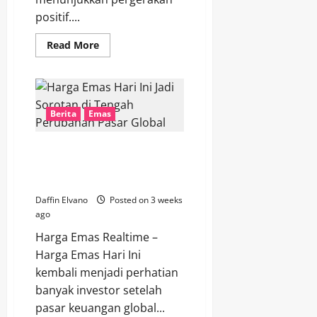
positif....
Read
Read More
more
about
Harga
Emas
Hari
Ini
Bergerak
Berita
Emas
Naik,
Simak
Update
Harga Emas Hari Ini Jadi
Terbaru
Antam
Sorotan di Tengah Perubahan
dan
Pasar Global
UBS
Daffin Elvano
Posted on 3 weeks
ago
Harga Emas Realtime –
Harga Emas Hari Ini
kembali menjadi perhatian
banyak investor setelah
pasar keuangan global...