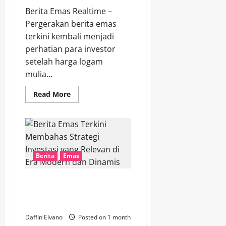
Berita Emas Realtime –
Pergerakan berita emas
terkini kembali menjadi
perhatian para investor
setelah harga logam
mulia...
Read
Read More
more
about
Berita
Emas
Terkini
Mengungkap
Faktor
yang
Berita
Emas
Mendorong
Kenaikan
Harga
Berita Emas Terkini Membahas
Strategi Investasi yang Relevan
di Era Modern dan Dinamis
Daffin Elvano
Posted on 1 month