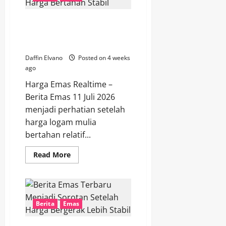
Tetap
Bersinar
di
Berita Emas 11 Juli 2026
Tengah
Perubahan
Menjadi Sorotan karena Harga
Sentimen
Bertahan Stabil
Investor
Daffin Elvano
Posted on 4 weeks
ago
Harga Emas Realtime –
Berita Emas 11 Juli 2026
menjadi perhatian setelah
harga logam mulia
bertahan relatif...
Read
Read More
more
about
Berita
Emas
11
Juli
2026
Berita
Emas
Menjadi
Sorotan
karena