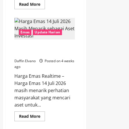
Read
Read More
more
about
Peluang
Investasi
Emas
di
Tengah
Emas
Update Harian
Fluktuasi
Ekonomi
Global
Harga Emas 14 Juli 2026 Masih
Menarik sebagai Aset Investasi
Daffin Elvano
Posted on 4 weeks
ago
Harga Emas Realtime –
Harga Emas 14 Juli 2026
masih menarik perhatian
masyarakat yang mencari
aset untuk...
Read
Read More
more
about
Harga