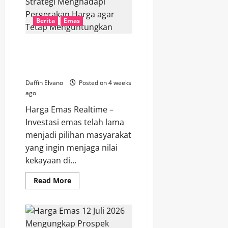
Harga
Emas
Terus
Berita
Emas
Menarik
Perhatian
Investor
Investasi Emas dan Strategi
Menghadapi Pergerakan Harga
agar Tetap Menguntungkan
Daffin Elvano
Posted on 4 weeks
ago
Harga Emas Realtime –
Investasi emas telah lama
menjadi pilihan masyarakat
yang ingin menjaga nilai
kekayaan di...
Read
Read More
more
about
Investasi
Emas
dan
Strategi