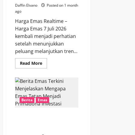
Daffin Elvano
Posted on 1 month
ago
Harga Emas Realtime –
Harga Emas 7 Juli 2026
kembali menjadi perhatian
setelah menunjukkan
peluang melanjutkan tren...
Read
Read More
more
about
Harga
Emas
7
Juli
2026
Berpeluang
Berita
Emas
Melanjutkan
Kenaikan
dalam
Jangka
Berita Emas Terkini Menjelaskan
Pendek
Mengapa Emas Tetap Menjadi
Primadona Investasi