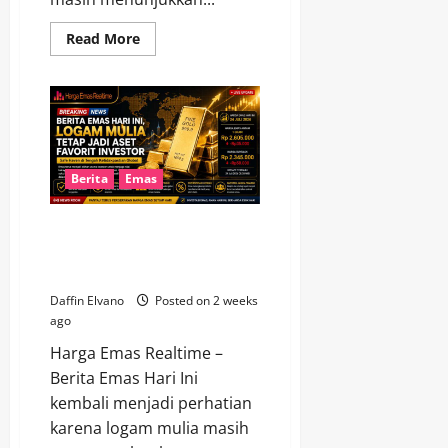
Read
Read More
more
about
Harga
Emas
Hari
Ini
Bergerak
Dinamis,
Peluang
Investasi
Berita
Emas
Masih
Terbuka
Berita Emas Hari Ini, Logam
Mulia Tetap Jadi Aset Favorit
Investor
Daffin Elvano
Posted on 2 weeks
ago
Harga Emas Realtime –
Berita Emas Hari Ini
kembali menjadi perhatian
karena logam mulia masih