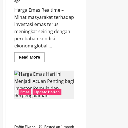
ago
Harga Emas Realtime –
Minat masyarakat terhadap
investasi emas terus
meningkat seiring dengan
perubahan kondisi
ekonomi global....
Read
Read More
more
about
Berita
Emas
Terkini
Membahas
Strategi
Investasi
Emas
Update Harian
yang
Relevan
di
Era
Harga Emas Hari Ini Menjadi
Modern
Acuan Penting bagi Investor
dan
Dinamis
Pemula dan Berpengalaman
Daffin Elvano
Posted on 1 month