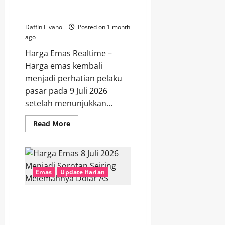
Ketidakpastian
Mengulas Peluang Investasi
Ekonomi
Saat Harga Bergerak Positif
Dunia
Daffin Elvano
Posted on 1 month
ago
Harga Emas Realtime –
Harga emas kembali
menjadi perhatian pelaku
pasar pada 9 Juli 2026
setelah menunjukkan...
Read
Read More
more
about
Berita
Emas
9
Juli
2026
Emas
Update Harian
Mengulas
Peluang
Investasi
Harga Emas 8 Juli 2026 Menjadi
Saat
Harga
Sorotan Seiring Melemahnya
Bergerak
Dolar AS
Positif