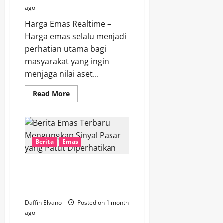
ago
Harga Emas Realtime –
Harga emas selalu menjadi
perhatian utama bagi
masyarakat yang ingin
menjaga nilai aset...
Read
Read More
more
about
Harga
Emas
Hari
Ini
Menjadi
Berita
Emas
Acuan
Penting
bagi
Berita Emas Terbaru
Investor
Pemula
Mengungkap Sinyal Pasar yang
dan
Patut Diperhatikan
Berpengalaman
Daffin Elvano
Posted on 1 month
ago