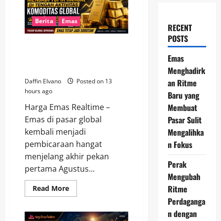
Berita
Emas
RECENT
POSTS
Emas Kembali Jadi Sorotan di
Tengah Aktivitas Komoditas
Emas
Global
Menghadirk
an Ritme
Daffin Elvano
Posted on 13
hours ago
Baru yang
Membuat
Harga Emas Realtime –
Pasar Sulit
Emas di pasar global
Mengalihka
kembali menjadi
n Fokus
pembicaraan hangat
menjelang akhir pekan
Perak
pertama Agustus...
Mengubah
Ritme
Read
Read More
more
Perdaganga
about
Emas
n dengan
Kembali