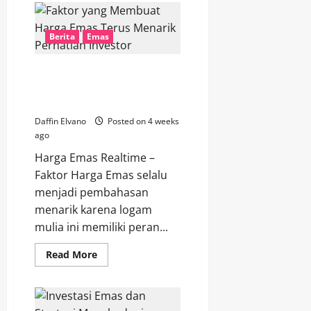
Emas
14
Juli
2026
Berita
Emas
Masih
Menarik
sebagai
Faktor yang Membuat Harga
Aset
Investasi
Emas Terus Menarik Perhatian
Investor
Daffin Elvano
Posted on 4 weeks
ago
Harga Emas Realtime –
Faktor Harga Emas selalu
menjadi pembahasan
menarik karena logam
mulia ini memiliki peran...
Read
Read More
more
about
Faktor
yang
Membuat