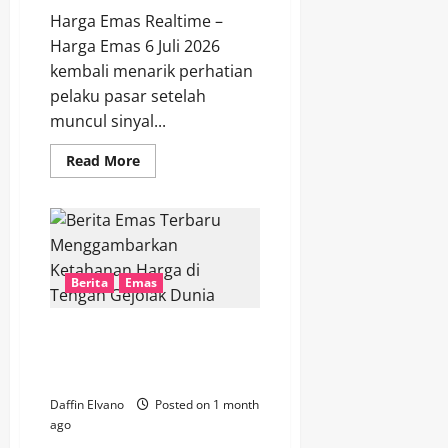
Harga Emas Realtime –
Harga Emas 6 Juli 2026
kembali menarik perhatian
pelaku pasar setelah
muncul sinyal...
Read
Read More
more
about
Harga
Emas
6
Juli
2026
Berpotensi
Berita
Emas
Naik
Seiring
Melemahnya
Dolar
Berita Emas Terbaru
AS
Menggambarkan Ketahanan
Harga di Tengah Gejolak Dunia
Daffin Elvano
Posted on 1 month
ago