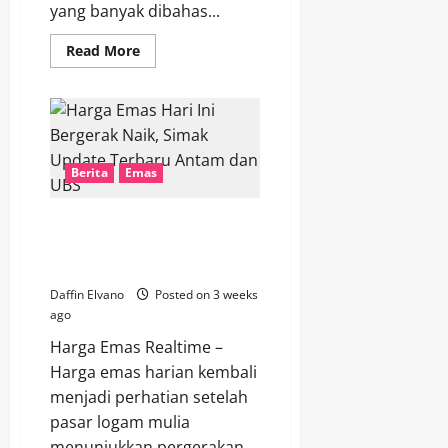
yang banyak dibahas...
Read
Read More
more
about
Update
Harga
Emas
Hari
Ini
18
Berita
Emas
Juli
2026,
Peluang
Investasi
Harga Emas Hari Ini Bergerak
Masih
Naik, Simak Update Terbaru
Terbuka
Antam dan UBS
Daffin Elvano
Posted on 3 weeks
ago
Harga Emas Realtime –
Harga emas harian kembali
menjadi perhatian setelah
pasar logam mulia
menunjukkan pergerakan