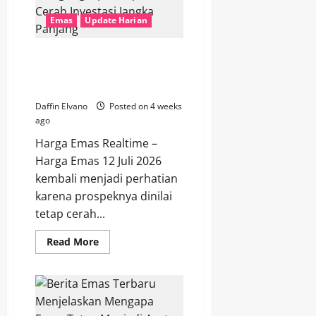
Menghadapi
Pergerakan
Emas
Update Harian
Harga
agar
Tetap
Menguntungkan
Harga Emas 12 Juli 2026
Mengungkap Prospek Cerah
Investasi Jangka Panjang
Daffin Elvano
Posted on 4 weeks
ago
Harga Emas Realtime –
Harga Emas 12 Juli 2026
kembali menjadi perhatian
karena prospeknya dinilai
tetap cerah...
Read
Read More
more
about
Harga
Emas
12
Juli
2026