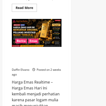
Read
Read More
more
about
Harga
Emas
Hari
Ini
Mengalami
Perubahan,
Ini
Faktor
Berita
Emas
yang
Mendorongnya
Harga Emas Hari Ini Bergerak
Dinamis, Peluang Investasi
Masih Terbuka
Daffin Elvano
Posted on 2 weeks
ago
Harga Emas Realtime –
Harga Emas Hari Ini
kembali menjadi perhatian
karena pasar logam mulia
masih menunjukkan...