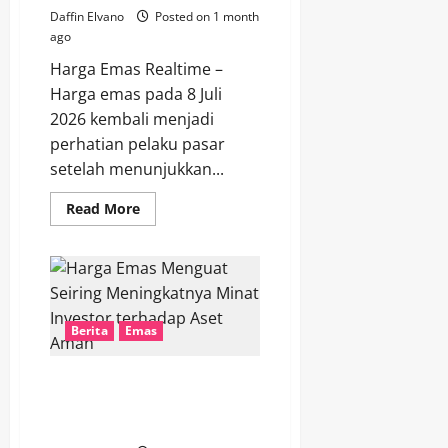
Daffin Elvano
Posted on 1 month
ago
Harga Emas Realtime –
Harga emas pada 8 Juli
2026 kembali menjadi
perhatian pelaku pasar
setelah menunjukkan...
Read
Read More
more
about
Harga
Emas
8
Juli
2026
Menjadi
Berita
Emas
Sorotan
Seiring
Melemahnya
Dolar
Harga Emas Menguat Seiring
AS
Meningkatnya Minat Investor
terhadap Aset Aman