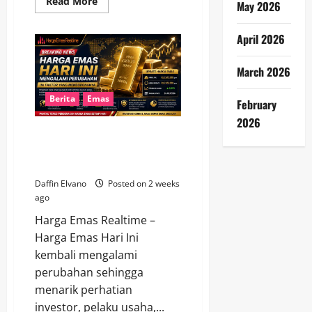
Read
Read More
May 2026
more
about
Harga
April 2026
Emas
Hari
Ini
Menguat,
March 2026
Simak
Faktor
yang
Berita
Emas
February
Mendukung
Kenaikannya
2026
Harga Emas Hari Ini Mengalami
Perubahan, Ini Faktor yang
Mendorongnya
Daffin Elvano
Posted on 2 weeks
ago
Harga Emas Realtime –
Harga Emas Hari Ini
kembali mengalami
perubahan sehingga
menarik perhatian
investor, pelaku usaha,...