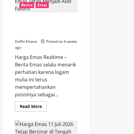
Mengungkap
Berita
Emas
Prospek
Cerah
Investasi
Jangka
Berita Emas Terbaru
Panjang
Menjelaskan Mengapa Emas
Tetap Menjadi Aset Favorit
Daffin Elvano
Posted on 4 weeks
ago
Harga Emas Realtime –
Berita Emas selalu menarik
perhatian karena logam
mulia ini terus
mempertahankan
posisinya sebagai...
Read
Read More
more
about
Berita
Emas
Terbaru
Menjelaskan