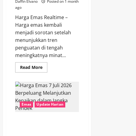
Daffin Elvano
Posted on 1 month
ago
Harga Emas Realtime –
Harga emas kembali
menjadi sorotan setelah
menunjukkan tren
penguatan di tengah
meningkatnya minat...
Read
Read More
more
about
Harga
Emas
Menguat
Seiring
Meningkatnya
Minat
Emas
Update Harian
Investor
terhadap
Aset
Aman
Harga Emas 7 Juli 2026
Berpeluang Melanjutkan
Kenaikan dalam Jangka Pendek