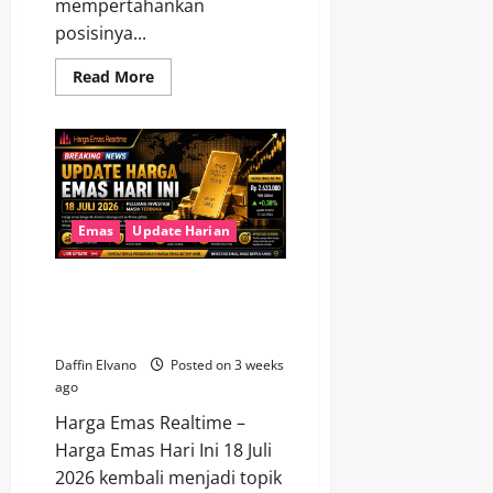
mempertahankan
posisinya...
Read
Read More
more
about
Berita
Emas
Hari
Ini,
Logam
Mulia
Tetap
Jadi
Emas
Update Harian
Aset
Favorit
Investor
Update Harga Emas Hari Ini 18
Juli 2026, Peluang Investasi
Masih Terbuka
Daffin Elvano
Posted on 3 weeks
ago
Harga Emas Realtime –
Harga Emas Hari Ini 18 Juli
2026 kembali menjadi topik