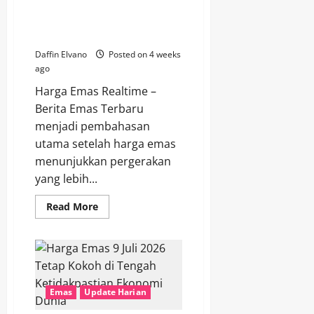
Berita Emas Terbaru Menjadi
Harga
Bertahan
Sorotan Setelah Harga
Stabil
Bergerak Lebih Stabil
Daffin Elvano
Posted on 4 weeks
ago
Harga Emas Realtime –
Berita Emas Terbaru
menjadi pembahasan
utama setelah harga emas
menunjukkan pergerakan
yang lebih...
Read
Read More
more
about
Berita
Emas
Terbaru
Menjadi
Sorotan
Setelah
Emas
Update Harian
Harga
Bergerak
Lebih