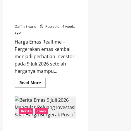
Stabil
Harga Emas 9 Juli 2026 Tetap
Kokoh di Tengah Ketidakpastian
Ekonomi Dunia
Daffin Elvano
Posted on 4 weeks
ago
Harga Emas Realtime –
Pergerakan emas kembali
menjadi perhatian investor
pada 9 Juli 2026 setelah
harganya mampu...
Read
Read More
more
about
Harga
Emas
9
Juli
2026
Berita
Emas
Tetap
Kokoh
di
Berita Emas 9 Juli 2026
Tengah