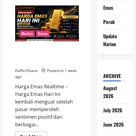
Pergerakan
Emas
Harga
Emas
Hari
Ini
Perak
Dipengaruhi
Inflasi
dan
Berita
Emas
Update
Kebijakan
Suku
Harian
Bunga
Harga Emas Hari Ini Menguat,
Simak Faktor yang Mendukung
Kenaikannya
Daffin Elvano
Posted on 1 week
ARCHIVE
ago
Harga Emas Realtime –
August
Harga Emas Hari Ini
2026
kembali menguat setelah
pasar memperoleh
July 2026
sentimen positif dari
June 2026
berbagai...