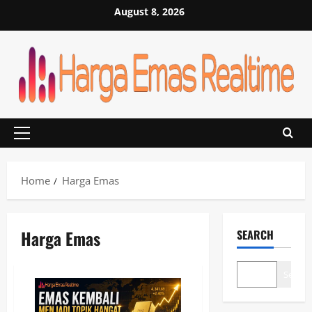
Skip
August 8, 2026
to
content
Primary
Menu
Home
Harga Emas
Harga Emas
SEARCH
Search