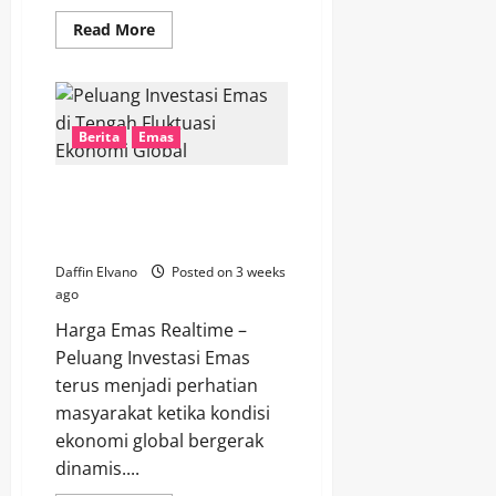
Read
Read More
more
about
Harga
Emas
Hari
Ini
Jadi
Berita
Emas
Sorotan
di
Tengah
Peluang Investasi Emas di
Perubahan
Pasar
Tengah Fluktuasi Ekonomi
Global
Global
Daffin Elvano
Posted on 3 weeks
ago
Harga Emas Realtime –
Peluang Investasi Emas
terus menjadi perhatian
masyarakat ketika kondisi
ekonomi global bergerak
dinamis....