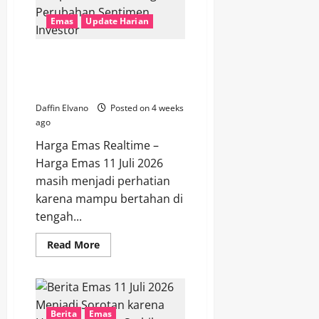
Mengapa
Emas
Emas
Update Harian
Tetap
Menjadi
Aset
Favorit
Harga Emas 11 Juli 2026 Tetap
Bersinar di Tengah Perubahan
Sentimen Investor
Daffin Elvano
Posted on 4 weeks
ago
Harga Emas Realtime –
Harga Emas 11 Juli 2026
masih menjadi perhatian
karena mampu bertahan di
tengah...
Read
Read More
more
about
Harga
Emas
11
Juli
2026
Berita
Emas