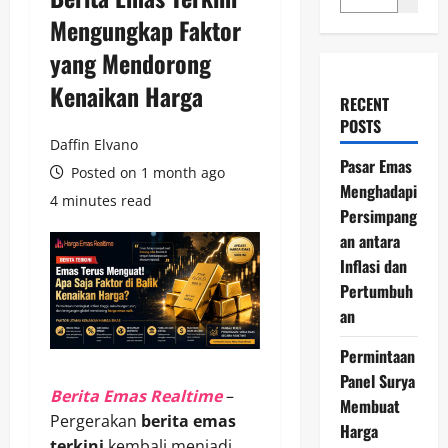
Mengungkap Faktor
yang Mendorong
Kenaikan Harga
RECENT
POSTS
Daffin Elvano
Pasar Emas
Posted on 1 month ago
Menghadapi
4 minutes read
Persimpang
an antara
Inflasi dan
Pertumbuh
an
Permintaan
Panel Surya
Berita Emas Realtime
–
Membuat
Pergerakan
berita emas
Harga
terkini
kembali menjadi