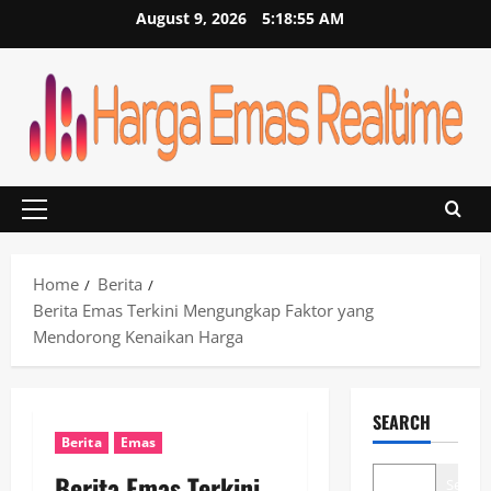
Skip
August 9, 2026
5:18:55 AM
to
content
Primary
Menu
Home
Berita
Berita Emas Terkini Mengungkap Faktor yang
Mendorong Kenaikan Harga
SEARCH
Berita
Emas
Berita Emas Terkini
Search