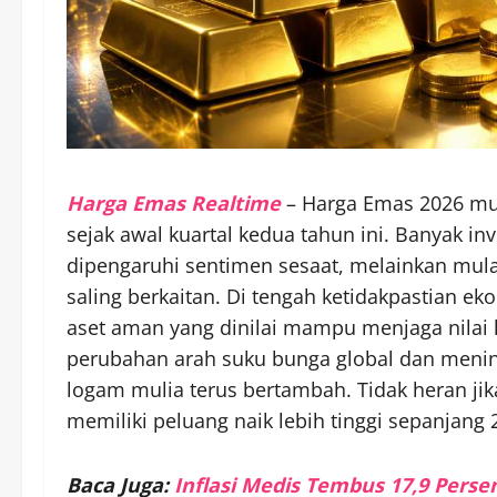
Harga Emas Realtime
– Harga Emas 2026 mul
sejak awal kuartal kedua tahun ini. Banyak in
dipengaruhi sentimen sesaat, melainkan mula
saling berkaitan. Di tengah ketidakpastian e
aset aman yang dinilai mampu menjaga nilai k
perubahan arah suku bunga global dan menin
logam mulia terus bertambah. Tidak heran j
memiliki peluang naik lebih tinggi sepanjang 
Baca Juga:
Inflasi Medis Tembus 17,9 Perse