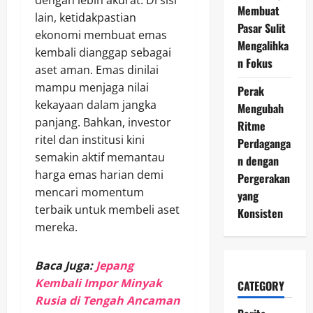
dengan lebih akurat. Di sisi
Membuat
lain, ketidakpastian
Pasar Sulit
ekonomi membuat emas
Mengalihka
kembali dianggap sebagai
n Fokus
aset aman. Emas dinilai
mampu menjaga nilai
Perak
kekayaan dalam jangka
Mengubah
panjang. Bahkan, investor
Ritme
ritel dan institusi kini
Perdaganga
semakin aktif memantau
n dengan
harga emas harian demi
Pergerakan
mencari momentum
yang
terbaik untuk membeli aset
Konsisten
mereka.
Baca Juga:
Jepang
Kembali Impor Minyak
CATEGORY
Rusia di Tengah Ancaman