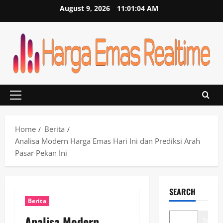
Skip
August 9, 2026
11:01:04 AM
to
content
Primary
Menu
Home
Berita
Analisa Modern Harga Emas Hari Ini dan Prediksi Arah
Pasar Pekan Ini
SEARCH
Berita
Analisa Modern
Search