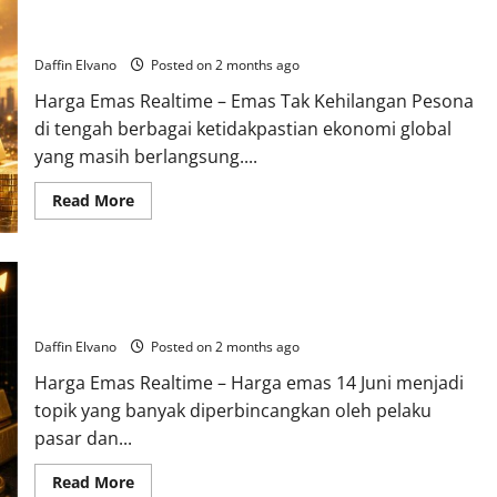
Emas Tak Kehilangan Pesona, Harga Hari Ini Menguat di
Harga
Emas
Tengah Gejolak Pasar Dunia
17
Juni
Daffin Elvano
Posted on 2 months ago
2026
Bergerak
Harga Emas Realtime – Emas Tak Kehilangan Pesona
ke
Zona
di tengah berbagai ketidakpastian ekonomi global
Hijau
yang masih berlangsung....
Read
Read More
more
about
Emas
Tak
Kehilangan
Harga Emas 14 Juni 2026 Menggoda Investor, Tren Pasar Mulai
Pesona,
Harga
Berubah
Hari
Ini
Daffin Elvano
Posted on 2 months ago
Menguat
di
Harga Emas Realtime – Harga emas 14 Juni menjadi
Tengah
Gejolak
topik yang banyak diperbincangkan oleh pelaku
Pasar
Dunia
pasar dan...
Read
Read More
more