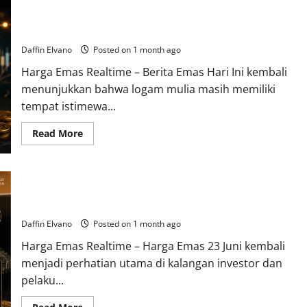
Di Tengah Ketidakpastian Global, Emas Masih Menjadi Pilihan
Investasi Favorit
Daffin Elvano
Posted on 1 month ago
Harga Emas Realtime – Berita Emas Hari Ini kembali
menunjukkan bahwa logam mulia masih memiliki
tempat istimewa...
Read
Read More
more
about
Di
Tengah
Ketidakpastian
Investor Kian Optimistis, Harga Emas 23 Juni 2026 Tunjukkan
Global,
Emas
Daya Tahan Tinggi
Masih
Menjadi
Daffin Elvano
Posted on 1 month ago
Pilihan
Investasi
Harga Emas Realtime – Harga Emas 23 Juni kembali
Favorit
menjadi perhatian utama di kalangan investor dan
pelaku...
Read