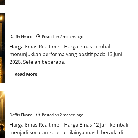
about
Harga
Emas
14
Harga Emas Hari Ini 13 Juni 2026 Naik, Momentum Penguatan
Juni
2026
Masih Berlanjut
Menggoda
Investor,
Daffin Elvano
Posted on 2 months ago
Tren
Pasar
Harga Emas Realtime – Harga emas kembali
Mulai
Berubah
menunjukkan performa yang positif pada 13 Juni
2026. Setelah beberapa...
Read
Read More
more
about
Harga
Emas
Hari
Harga Emas 12 Juni 2026 Jadi Perbincangan, Investor Baru
Ini
13
Mulai Berdatangan
Juni
2026
Daffin Elvano
Posted on 2 months ago
Naik,
Momentum
Harga Emas Realtime – Harga Emas 12 Juni kembali
Penguatan
Masih
menjadi sorotan karena nilainya masih berada di
Berlanjut