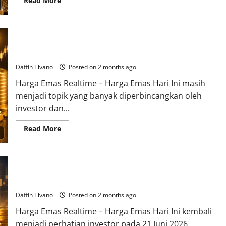
Read More
more
about
Investor
Kian
Optimistis,
Menjelang Pekan Baru, Harga Emas 21 Juni 2026 Tetap Jadi
Harga
Emas
Sorotan Pasar
23
Juni
Daffin Elvano
Posted on 2 months ago
2026
Tunjukkan
Harga Emas Realtime – Harga Emas Hari Ini masih
Daya
Tahan
menjadi topik yang banyak diperbincangkan oleh
Tinggi
investor dan...
Read
Read More
more
about
Menjelang
Pekan
Baru,
Harga Emas Hari Ini 21 Juni 2026 Mengirim Sinyal Positif
Harga
Emas
untuk Pergerakan Pekan Depan
21
Juni
Daffin Elvano
Posted on 2 months ago
2026
Tetap
Harga Emas Realtime – Harga Emas Hari Ini kembali
Jadi
Sorotan
menjadi perhatian investor pada 21 Juni 2026.