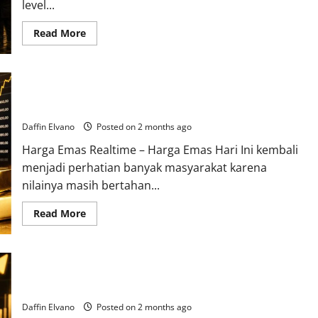
level...
Read
Read More
more
about
Harga
Emas
12
Mengejutkan! Harga Emas Hari Ini Masih Bertahan di Zona
Juni
2026
Mahal
Jadi
Perbincangan,
Daffin Elvano
Posted on 2 months ago
Investor
Baru
Harga Emas Realtime – Harga Emas Hari Ini kembali
Mulai
Berdatangan
menjadi perhatian banyak masyarakat karena
nilainya masih bertahan...
Read
Read More
more
about
Mengejutkan!
Harga
Emas
Harga Emas Terbaru 11 Juni 2026 Bergerak Stabil, Peluang
Hari
Ini
Investasi Masih Terbuka
Masih
Bertahan
Daffin Elvano
Posted on 2 months ago
di