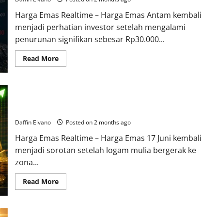
Juni
2026
Harga Emas Realtime – Harga Emas Antam kembali
Tetap
Menjadi
menjadi perhatian investor setelah mengalami
Aset
Favorit
penurunan signifikan sebesar Rp30.000...
Read
Read More
more
about
Anjlok
Rp30.000!
Harga
Emas Kembali Bersinar! Harga Emas 17 Juni 2026 Bergerak ke
Emas
Antam
Zona Hijau
Bergerak
Turun
Daffin Elvano
Posted on 2 months ago
Menuju
Rp2,6
Harga Emas Realtime – Harga Emas 17 Juni kembali
Juta
menjadi sorotan setelah logam mulia bergerak ke
zona...
Read
Read More
more
about
Emas
Kembali
Bersinar!