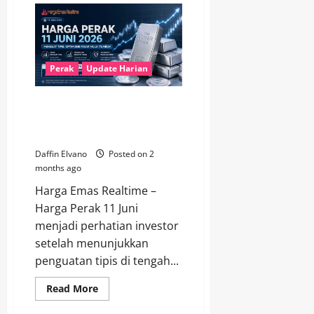
Kembali
Bersinar!
Harga
12
Juni
2026
Didukung
Perak
Update Harian
Tren
Positif
Pasar
Harga Perak 11 Juni 2026
Global
Menguat Tipis, Optimisme Pasar
Mulai Tumbuh
Daffin Elvano
Posted on 2
months ago
Harga Emas Realtime –
Harga Perak 11 Juni
menjadi perhatian investor
setelah menunjukkan
penguatan tipis di tengah...
Read
Read More
more
about