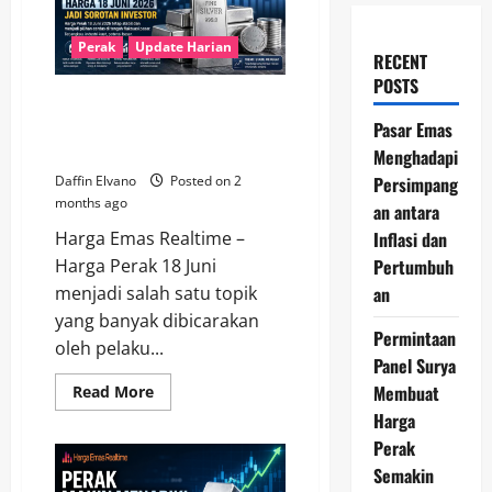
Perak
Update Harian
RECENT
POSTS
Perak Semakin Kompetitif,
Harga 18 Juni 2026 Jadi Sorotan
Pasar Emas
Investor
Menghadapi
Persimpang
Daffin Elvano
Posted on 2
months ago
an antara
Inflasi dan
Harga Emas Realtime –
Pertumbuh
Harga Perak 18 Juni
an
menjadi salah satu topik
yang banyak dibicarakan
Permintaan
oleh pelaku...
Panel Surya
Membuat
Read
Read More
more
Harga
about
Perak
Perak
Semakin
Kompetitif,
Semakin
Harga