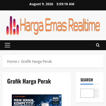
Skip
August 9, 2026
5:59:19 AM
to
content
Primary
Menu
Home
Grafik Harga Perak
Grafik Harga Perak
SEARCH
Search