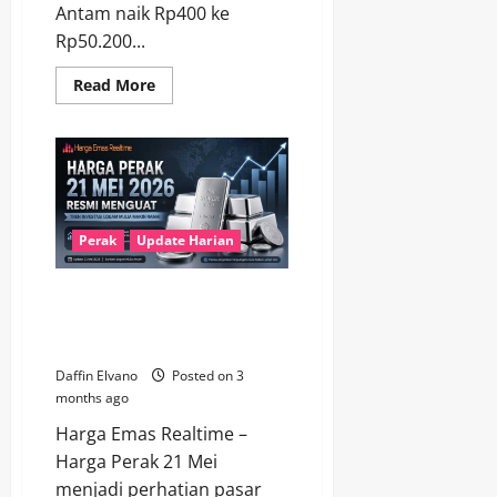
Antam naik Rp400 ke
Rp50.200...
Read
Read More
more
about
Harga
Perak
22
Mei
2026
Naik,
Investor
Mulai
Perak
Update Harian
Beralih
dari
Emas
Harga Perak 21 Mei 2026 Resmi
Menguat, Tren Investasi Makin
Ramai
Daffin Elvano
Posted on 3
months ago
Harga Emas Realtime –
Harga Perak 21 Mei
menjadi perhatian pasar