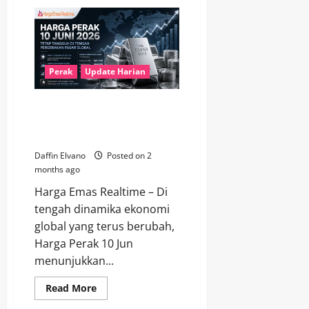
Harga
Perak
11
Juni
2026
Menguat
Tipis,
Optimisme
Perak
Update Harian
Pasar
Mulai
Tumbuh
Harga Perak 10 Juni 2026 Tetap
Tangguh di Tengah Pergerakan
Pasar Global
Daffin Elvano
Posted on 2
months ago
Harga Emas Realtime – Di
tengah dinamika ekonomi
global yang terus berubah,
Harga Perak 10 Jun
menunjukkan...
Read
Read More
more
about