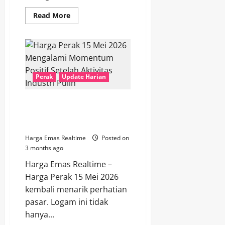
Read
Read More
more
about
Mengapa
Harga
Perak
16
Mei
2026
Perak
Update Harian
Mulai
Banyak
Dicari
Investor
Harga Perak 15 Mei 2026
Muda
Mengalami Momentum Positif
Setelah Aktivitas Industri Pulih
Harga Emas Realtime
Posted on
3 months ago
Harga Emas Realtime –
Harga Perak 15 Mei 2026
kembali menarik perhatian
pasar. Logam ini tidak
hanya...