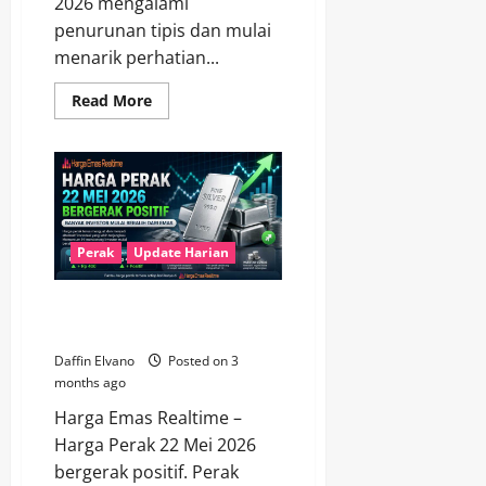
2026 mengalami
penurunan tipis dan mulai
menarik perhatian...
Read
Read More
more
about
Harga
Perak
23
Mei
Turun
Tipis,
Investor
Pantau
Perak
Update Harian
Peluang
Harga Perak 22 Mei 2026 Naik,
Investor Mulai Beralih dari Emas
Daffin Elvano
Posted on 3
months ago
Harga Emas Realtime –
Harga Perak 22 Mei 2026
bergerak positif. Perak