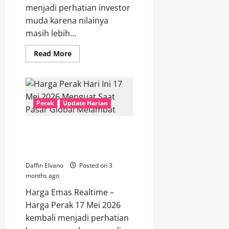
menjadi perhatian investor
muda karena nilainya
masih lebih...
Read
Read More
more
about
Harga
Perak
18
Mei
Mulai
Perak
Update Harian
Menarik
Perhatian
Investor
Harga Perak Hari Ini 17 Mei
Muda
di
2026 Menguat Saat Pasar Global
Tengah
Melambat
Pasar
Logam
Daffin Elvano
Posted on 3
Mulia
months ago
Harga Emas Realtime –
Harga Perak 17 Mei 2026
kembali menjadi perhatian