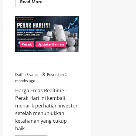
Read
Read More
more
about
Perak
Semakin
Dilirik
Investor,
Harga
8
Juni
2026
Perak
Update Harian
Buka
Peluang
Menarik
Perak Hari Ini Tetap Kuat,
Prospek Jangka Panjang Cerah
Daffin Elvano
Posted on 2
months ago
Harga Emas Realtime –
Perak Hari Ini kembali
menarik perhatian investor
setelah menunjukkan
ketahanan yang cukup
baik...