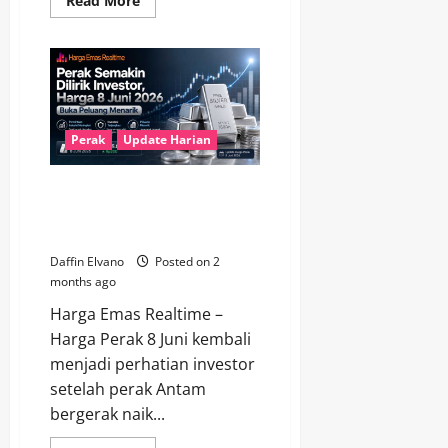
Read More
more
about
Perak
Hari
Ini
9
Juni
2026
Tunjukkan
Ketahanan
Perak
Update Harian
di
Tengah
Dinamika
Perak Semakin Dilirik Investor,
Pasar
Harga 8 Juni 2026 Buka
Peluang Menarik
Daffin Elvano
Posted on 2
months ago
Harga Emas Realtime –
Harga Perak 8 Juni kembali
menjadi perhatian investor
setelah perak Antam
bergerak naik...