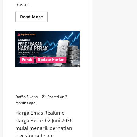
pasar...
Read
Read More
more
about
Harga
Perak
4
Juni
Tampil
Menjanjikan,
Investor
Mulai
Perak
Update Harian
Melirik
Alternatif
Emas
Harga Perak 02 Juni 2026
Dinilai Menjanjikan di Tengah
Ketidakpastian Pasar
Daffin Elvano
Posted on 2
months ago
Harga Emas Realtime –
Harga Perak 02 Juni 2026
mulai menarik perhatian
investor setelah