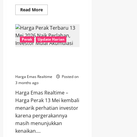
Read
Read More
more
about
Harga
Perak
Dunia
14
Mei
Perak
Update Harian
2026
Naik
Signifikan,
Harga Perak Terbaru 13 Mei
Permintaan
Industri
2026 Naik Perlahan, Investor
Mulai
Mulai Akumulasi
Meningkat
Harga Emas Realtime
Posted on
3 months ago
Harga Emas Realtime –
Harga Perak 13 Mei kembali
menarik perhatian investor
karena pergerakannya
masih menunjukkan
kenaikan....