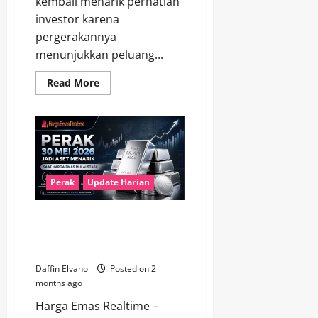
kembali menarik perhatian
investor karena
pergerakannya
menunjukkan peluang...
Read
Read More
more
about
Harga
Perak
Terbaru
31
Mei
2026
Naik
Signifikan,
Perak
Update Harian
Ini
Faktor
Pendorongnya
Perak 30 Mei 2026 Jadi Aset
Menarik Saat Harga Emas Mulai
Stabil
Daffin Elvano
Posted on 2
months ago
Harga Emas Realtime –