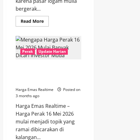
karena pasar logam mulia
bergerak...
Read
Read More
more
about
Harga
Perak
Hari
Ini
17
Perak
Update Harian
Mei
2026
Menguat
Mengapa Harga Perak 16 Mei
Saat
Pasar
2026 Mulai Banyak Dicari
Global
Investor Muda
Melambat
Harga Emas Realtime
Posted on
3 months ago
Harga Emas Realtime –
Harga Perak 16 Mei 2026
mulai menjadi topik yang
ramai dibicarakan di
kalangan...