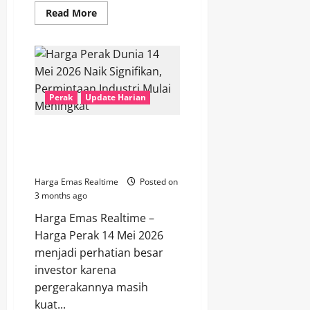
Read
Read More
more
about
Harga
Perak
15
Mei
2026
Mengalami
Perak
Update Harian
Momentum
Positif
Setelah
Aktivitas
Harga Perak Dunia 14 Mei 2026
Industri
Naik Signifikan, Permintaan
Pulih
Industri Mulai Meningkat
Harga Emas Realtime
Posted on
3 months ago
Harga Emas Realtime –
Harga Perak 14 Mei 2026
menjadi perhatian besar
investor karena
pergerakannya masih
kuat...