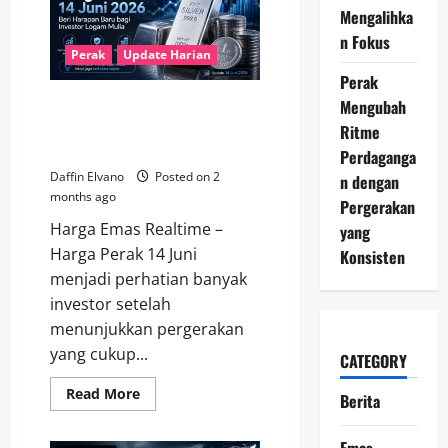
17
Mengalihka
Juni
n Fokus
2026
Bergerak
Perak
Update Harian
Stabil
Perak
di
Jalur
Harga Perak 14 Juni 2026 Beri
Mengubah
Penguatan
Harapan Baru bagi Investor
Ritme
Logam Mulia
Perdaganga
Daffin Elvano
Posted on 2
n dengan
months ago
Pergerakan
Harga Emas Realtime –
yang
Harga Perak 14 Juni
Konsisten
menjadi perhatian banyak
investor setelah
menunjukkan pergerakan
yang cukup...
CATEGORY
Read
Read More
Berita
more
about
Harga
Emas