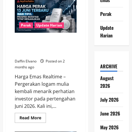
Perak
14
Juni
2026
Perak
Beri
Harapan
Baru
Perak
Update Harian
Update
bagi
Investor
Harian
Logam
Harga Perak 13 Juni Terbaru
Mulia
Naik Tipis, Prospek Investasi
Tetap Menjanjikan
Daffin Elvano
Posted on 2
ARCHIVE
months ago
Harga Emas Realtime –
August
Pergerakan logam mulia
2026
kembali menarik perhatian
investor pada pertengahan
July 2026
Juni 2026. Kali ini,...
June 2026
Read
Read More
more
about
May 2026
Harga