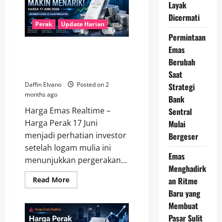
18
Layak
Juni
Dicermati
2026
Jadi
Perak
Update Harian
Sorotan
Permintaan
Investor
Emas
Perak Makin Menarik, Harga 17
Juni 2026 Bergerak Stabil di
Berubah
Jalur Penguatan
Saat
Daffin Elvano
Posted on 2
Strategi
months ago
Bank
Harga Emas Realtime –
Sentral
Harga Perak 17 Juni
Mulai
menjadi perhatian investor
Bergeser
setelah logam mulia ini
Emas
menunjukkan pergerakan...
Menghadirk
Read
an Ritme
Read More
more
Baru yang
about
Perak
Membuat
Makin
Menarik,
Pasar Sulit
Harga