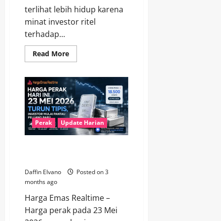
terlihat lebih hidup karena
minat investor ritel
terhadap...
Read
Read More
more
about
Pasar
Perak
24
Mei
2026
Mulai
Bergairah,
Investor
Perak
Update Harian
Ritel
Ramai
Cari
Harga Perak 23 Mei Turun Tipis,
Peluang
Investor Pantau Peluang
Daffin Elvano
Posted on 3
months ago
Harga Emas Realtime –
Harga perak pada 23 Mei