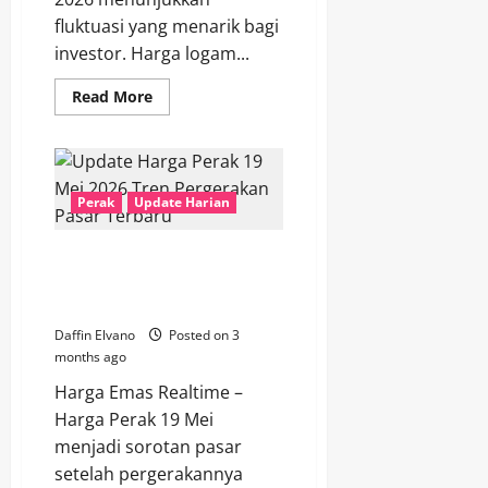
fluktuasi yang menarik bagi
investor. Harga logam...
Read
Read More
more
about
Pergerakan
Harga
Perak
20
Mei
Perak
Update Harian
2026:
Faktor
Global
Update Harga Perak 19 Mei
dan
Peluang
2026: Tren Pergerakan Pasar
Investasi
Terbaru
Daffin Elvano
Posted on 3
months ago
Harga Emas Realtime –
Harga Perak 19 Mei
menjadi sorotan pasar
setelah pergerakannya