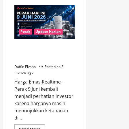
Harga
Perak
10
Juni
2026
Tetap
Tangguh
di
Perak
Update Harian
Tengah
Pergerakan
Pasar
Perak Hari Ini 9 Juni 2026
Global
Tunjukkan Ketahanan di Tengah
Dinamika Pasar
Daffin Elvano
Posted on 2
months ago
Harga Emas Realtime –
Perak 9 Juni kembali
menjadi perhatian investor
karena harganya masih
menunjukkan ketahanan
di...
Read