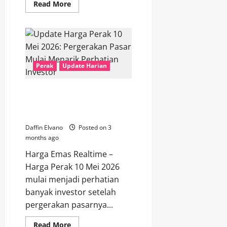
Read
Read More
more
about
Update
Perak
11
Mei
2026:
Tren
Perak
Update Harian
Baru
Komoditas
Mulai
Menarik
Update Harga Perak 10 Mei
Perhatian
2026: Pergerakan Pasar Mulai
Publik
Menarik Perhatian Investor
Daffin Elvano
Posted on 3
months ago
Harga Emas Realtime –
Harga Perak 10 Mei 2026
mulai menjadi perhatian
banyak investor setelah
pergerakan pasarnya...
Read
Read More