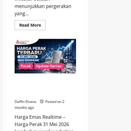
menunjukkan pergerakan
yang...
Read
Read More
more
about
Harga
Perak
02
Juni
2026
Dinilai
Menjanjikan
di
Perak
Update Harian
Tengah
Ketidakpastian
Pasar
Harga Perak Terbaru 31 Mei
2026 Naik Signifikan, Ini Faktor
Pendorongnya
Daffin Elvano
Posted on 2
months ago
Harga Emas Realtime –
Harga Perak 31 Mei 2026