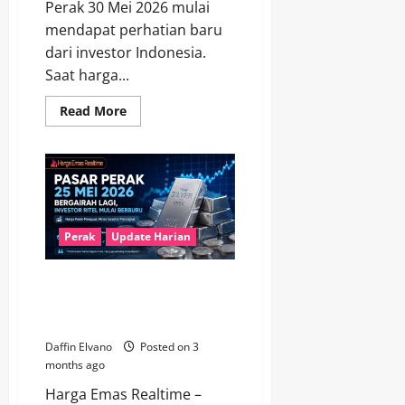
Perak 30 Mei 2026 mulai
mendapat perhatian baru
dari investor Indonesia.
Saat harga...
Read
Read More
more
about
Perak
30
Mei
2026
Jadi
Aset
Menarik
Saat
Perak
Update Harian
Harga
Emas
Mulai
Pasar Perak 25 Mei 2026
Stabil
Bergairah Lagi, Investor Ritel
Mulai Berburu
Daffin Elvano
Posted on 3
months ago
Harga Emas Realtime –