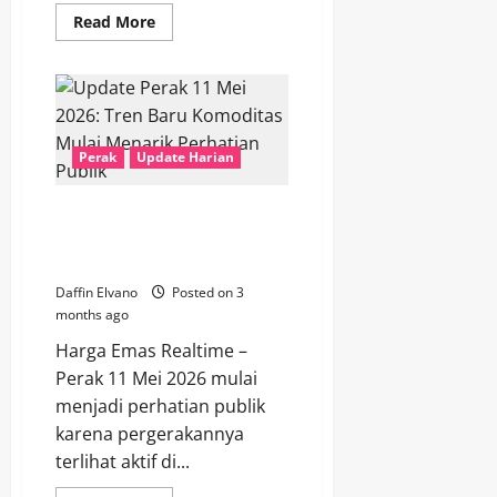
Read
Read More
more
about
Harga
Perak
Terbaru
13
Mei
2026
Perak
Update Harian
Naik
Perlahan,
Investor
Mulai
Update Perak 11 Mei 2026: Tren
Akumulasi
Baru Komoditas Mulai Menarik
Perhatian Publik
Daffin Elvano
Posted on 3
months ago
Harga Emas Realtime –
Perak 11 Mei 2026 mulai
menjadi perhatian publik
karena pergerakannya
terlihat aktif di...