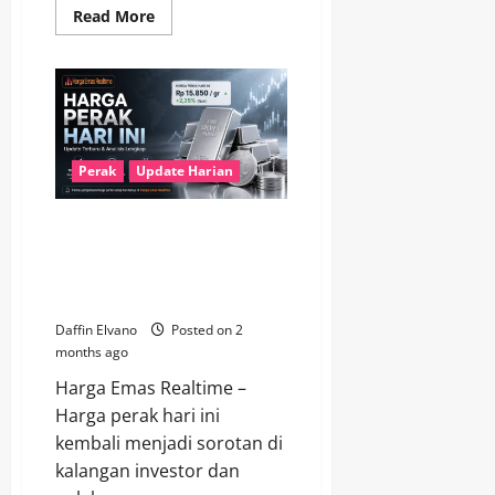
Read
Read More
more
about
Perak
Hari
Ini
Tetap
Kuat,
Prospek
Jangka
Panjang
Perak
Update Harian
Cerah
Harga Perak Hari Ini
Menunjukkan Tren Positif,
Investor Mulai Melirik Peluang
Baru
Daffin Elvano
Posted on 2
months ago
Harga Emas Realtime –
Harga perak hari ini
kembali menjadi sorotan di
kalangan investor dan