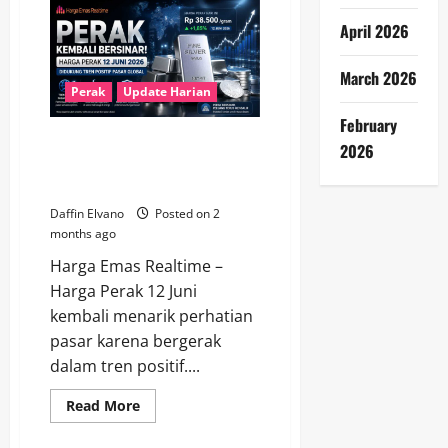
Perak
13
April 2026
Juni
Terbaru
Naik
March 2026
Tipis,
Prospek
Perak
Update Harian
Investasi
Tetap
February
Menjanjikan
Perak Kembali Bersinar! Harga
2026
12 Juni 2026 Didukung Tren
Positif Pasar Global
Daffin Elvano
Posted on 2
months ago
Harga Emas Realtime –
Harga Perak 12 Juni
kembali menarik perhatian
pasar karena bergerak
dalam tren positif....
Read
Read More
more
about
Perak