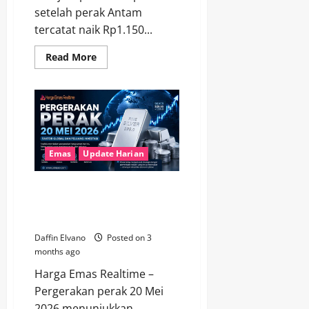
setelah perak Antam
tercatat naik Rp1.150...
Read
Read More
more
about
Harga
Perak
21
Mei
2026
Resmi
Menguat,
Tren
Emas
Update Harian
Investasi
Makin
Ramai
Pergerakan Harga Perak 20 Mei
2026: Faktor Global dan
Peluang Investasi
Daffin Elvano
Posted on 3
months ago
Harga Emas Realtime –
Pergerakan perak 20 Mei
2026 menunjukkan