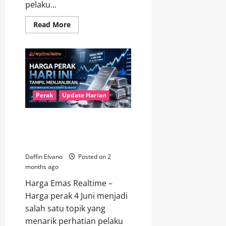
pelaku...
Read
Read More
more
about
Harga
Perak
Terbaru
5
Juni
2026
Naik
Bertahap,
Perak
Update Harian
Investor
Jangka
Panjang
Harga Perak 4 Juni Tampil
Mulai
Optimistis
Menjanjikan, Investor Mulai
Melirik Alternatif Emas
Daffin Elvano
Posted on 2
months ago
Harga Emas Realtime –
Harga perak 4 Juni menjadi
salah satu topik yang
menarik perhatian pelaku