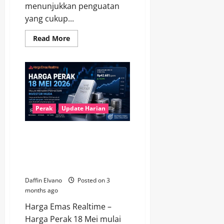
menunjukkan penguatan
yang cukup...
Read
Read More
more
about
Update
Harga
Perak
19
Mei
2026:
Tren
Pergerakan
Perak
Update Harian
Pasar
Terbaru
Harga Perak 18 Mei Mulai
Menarik Perhatian Investor
Muda di Tengah Pasar Logam
Mulia
Daffin Elvano
Posted on 3
months ago
Harga Emas Realtime –
Harga Perak 18 Mei mulai