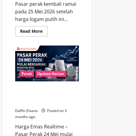
Pasar perak kembali ramai
pada 25 Mei 2026 setelah
harga logam putih ini...
Read
Read More
more
about
Pasar
Perak
25
Mei
2026
Bergairah
Lagi,
Investor
Perak
Update Harian
Ritel
Mulai
Berburu
Pasar Perak 24 Mei 2026 Mulai
Bergairah, Investor Ritel Ramai
Cari Peluang
Daffin Elvano
Posted on 3
months ago
Harga Emas Realtime –
Pasar Perak 24 Mei mulai