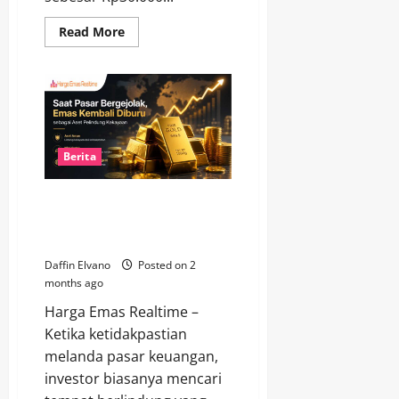
Read
Read More
more
about
Anjlok
Rp30.000!
Harga
Emas
Antam
Bergerak
Turun
Menuju
Berita
Rp2,6
Juta
Saat Pasar Bergejolak, Emas
Kembali Diburu sebagai Aset
Pelindung Kekayaan
Daffin Elvano
Posted on 2
months ago
Harga Emas Realtime –
Ketika ketidakpastian
melanda pasar keuangan,
investor biasanya mencari