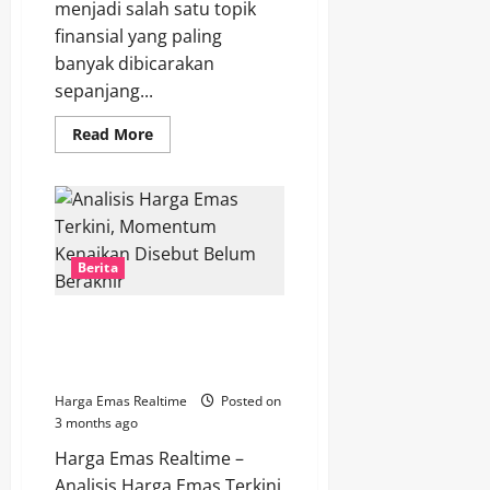
menjadi salah satu topik
finansial yang paling
banyak dibicarakan
sepanjang...
Read
Read More
more
about
Tren
Investasi
Emas
Digital
Melonjak,
Generasi
Berita
Muda
Mulai
Tinggalkan
Deposito
Analisis Harga Emas Terkini,
Momentum Kenaikan Disebut
Belum Berakhir
Harga Emas Realtime
Posted on
3 months ago
Harga Emas Realtime –
Analisis Harga Emas Terkini