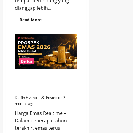
tempat berlindung yang
dianggap lebih...
Read
Read More
more
about
Saat
Pasar
Bergejolak,
Emas
Kembali
Diburu
sebagai
Aset
Berita
Pelindung
Kekayaan
Prospek Emas 2026 Masih
Cerah, Investor Mulai Menyusun
Strategi Baru
Daffin Elvano
Posted on 2
months ago
Harga Emas Realtime –
Dalam beberapa tahun
terakhir, emas terus