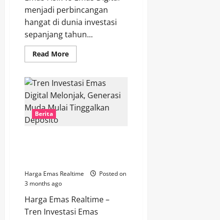
menjadi perbincangan
hangat di dunia investasi
sepanjang tahun...
Read
Read More
more
about
Emas
Fisik
vs
Emas
Digital,
Mana
Berita
yang
Paling
Dicari
Investor
Tren Investasi Emas Digital
Tahun
Melonjak, Generasi Muda Mulai
2026?
Tinggalkan Deposito
Harga Emas Realtime
Posted on
3 months ago
Harga Emas Realtime –
Tren Investasi Emas