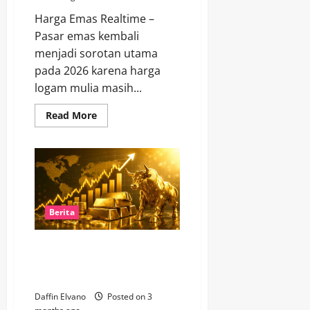
Harga Emas Realtime –
Pasar emas kembali
menjadi sorotan utama
pada 2026 karena harga
logam mulia masih...
Read
Read More
more
about
Pasar
Emas
2026
Memanas,
Harga
Hari
Ini
Jadi
Berita
Sorotan
Investor
Tren Harga Emas 2026 Masih
Bullish, Investor Ramai Beralih
ke Logam Mulia
Daffin Elvano
Posted on 3