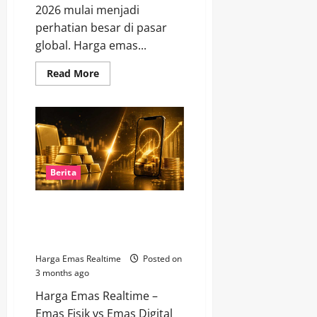
2026 mulai menjadi
perhatian besar di pasar
global. Harga emas...
Read
Read More
more
about
Fenomena
Kenaikan
Emas
2026
Picu
Kekhawatiran
Global
Berita
Emas Fisik vs Emas Digital, Mana
yang Paling Dicari Investor
Tahun 2026?
Harga Emas Realtime
Posted on
3 months ago
Harga Emas Realtime –
Emas Fisik vs Emas Digital