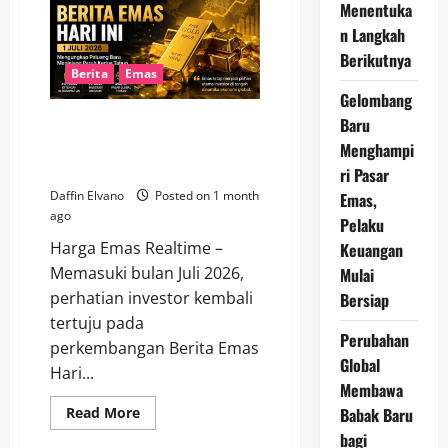
Hari
Menentuka
Ini,
Logam
n Langkah
Mulia
Berikutnya
Tetap
Jadi
Berita
Emas
Aset
Gelombang
Favorit
Investor
Baru
Berita Emas Hari Ini 1 Juli 2026
Mengungkap Peluang Baru
Menghampi
Menjelang Paruh Kedua Tahun
ri Pasar
Daffin Elvano
Posted on 1 month
Emas,
ago
Pelaku
Harga Emas Realtime –
Keuangan
Memasuki bulan Juli 2026,
Mulai
perhatian investor kembali
Bersiap
tertuju pada
Perubahan
perkembangan Berita Emas
Global
Hari...
Membawa
Read
Babak Baru
Read More
more
bagi
about