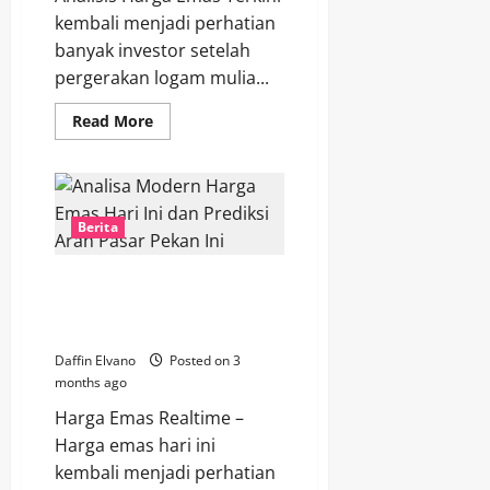
kembali menjadi perhatian
banyak investor setelah
pergerakan logam mulia...
Read
Read More
more
about
Analisis
Harga
Emas
Terkini,
Momentum
Berita
Kenaikan
Disebut
Belum
Analisa Modern Harga Emas Hari
Berakhir
Ini dan Prediksi Arah Pasar
Pekan Ini
Daffin Elvano
Posted on 3
months ago
Harga Emas Realtime –
Harga emas hari ini
kembali menjadi perhatian