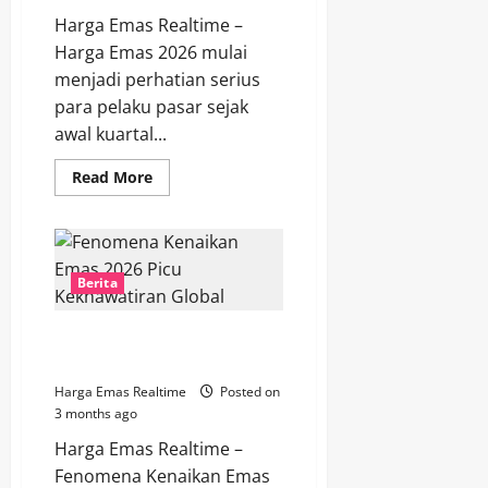
Harga Emas Realtime –
Harga Emas 2026 mulai
menjadi perhatian serius
para pelaku pasar sejak
awal kuartal...
Read
Read More
more
about
Harga
Emas
2026
Diprediksi
Naik,
Berita
Faktor
Ini
Mulai
Fenomena Kenaikan Emas 2026
Gerakkan
Pasar
Picu Kekhawatiran Global
Harga Emas Realtime
Posted on
3 months ago
Harga Emas Realtime –
Fenomena Kenaikan Emas