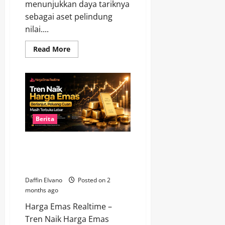
menunjukkan daya tariknya
sebagai aset pelindung
nilai....
Read
Read More
more
about
Prospek
Emas
2026
Masih
Cerah,
Investor
Mulai
Menyusun
Berita
Strategi
Baru
Tren Naik Harga Emas Berlanjut,
Peluang Cuan Masih Terbuka
Lebar
Daffin Elvano
Posted on 2
months ago
Harga Emas Realtime –
Tren Naik Harga Emas