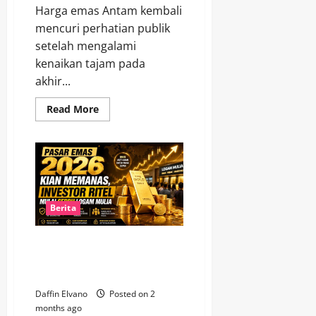
Harga emas Antam kembali
mencuri perhatian publik
setelah mengalami
kenaikan tajam pada
akhir...
Read
Read More
more
about
Harga
Emas
Antam
Hari
Ini
Naik
Tajam,
Pasar
Berita
Mulai
Prediksi
Lonjakan
Pasar Emas 2026 Kian
Lebih
Gila
Memanas, Investor Ritel Mulai
Serbu Logam Mulia
Daffin Elvano
Posted on 2
months ago