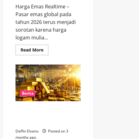
Harga Emas Realtime –
Pasar emas global pada
tahun 2026 terus menjadi
sorotan karena harga
logam mulia...
Read
Read More
more
about
Pasar
Emas
2026
Kian
Memanas,
Investor
Ritel
Mulai
Berita
Serbu
Logam
Mulia
Pasar Emas 2026 Memanas,
Harga Hari Ini Jadi Sorotan
Investor
Daffin Elvano
Posted on 3
months ago