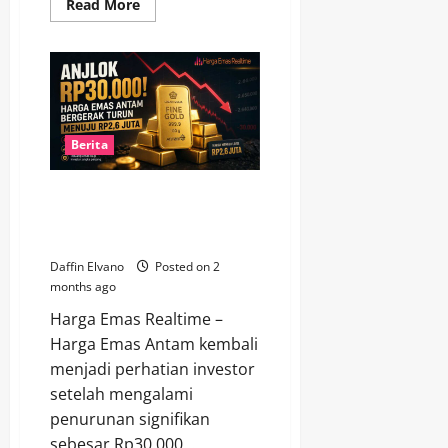
Read
Read More
more
about
Di
Tengah
Ketidakpastian
Global,
Emas
Masih
Menjadi
Pilihan
Berita
Investasi
Favorit
Anjlok Rp30.000! Harga Emas
Antam Bergerak Turun Menuju
Rp2,6 Juta
Daffin Elvano
Posted on 2
months ago
Harga Emas Realtime –
Harga Emas Antam kembali
menjadi perhatian investor
setelah mengalami
penurunan signifikan
sebesar Rp30.000...