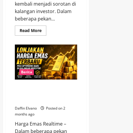
kembali menjadi sorotan di
kalangan investor. Dalam
beberapa pekan...
Read
Read More
more
about
Tren
Naik
Harga
Emas
Berlanjut,
Peluang
Cuan
Masih
Berita
Terbuka
Lebar
Lonjakan Harga Emas Terbaru
Picu Optimisme Baru di
Kalangan Investor
Daffin Elvano
Posted on 2
months ago
Harga Emas Realtime –
Dalam beberapa pekan