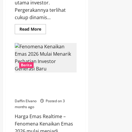
utama investor.
Pergerakannya terlihat
cukup dinamis...
Read
Read More
more
about
Analisa
Modern
Harga
Emas
Hari
Ini
Berita
dan
Prediksi
Arah
Pasar
Fenomena Kenaikan Emas 2026
Pekan
Mulai Menarik Perhatian
Ini
Investor Generasi Baru
Daffin Elvano
Posted on 3
months ago
Harga Emas Realtime –
Fenomena Kenaikan Emas
2026 mulai menjadi