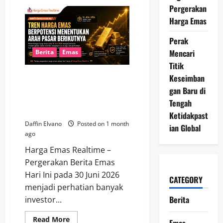
Berita
Pergerakan
Emas
Hari
Harga Emas
Ini
1
Juli
Perak
2026
Mengungkap
Mencari
Berita
Emas
Peluang
Titik
Baru
Menjelang
Berita Emas Hari Ini 30 Juni
Keseimban
Paruh
Kedua
2026: Tren Harga Berpotensi
gan Baru di
Tahun
Menentukan Arah Pasar
Tengah
Berikutnya
Ketidakpast
Daffin Elvano
Posted on 1 month
ian Global
ago
Harga Emas Realtime –
Pergerakan Berita Emas
Hari Ini pada 30 Juni 2026
CATEGORY
menjadi perhatian banyak
Berita
investor...
Read
Read More
Emas