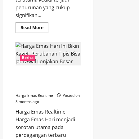
penurunan yang cukup
signifikan...
Read
Read More
more
about
Emas
Hari
Ini
Turun
Rp35
Berita
Ribu!
Momentum
Beli
Harga Emas Hari Ini Bikin
atau
Justru
Kaget, Perubahan Tipis Bisa Jadi
Awal
Awal Lonjakan Besar
Tren
Bearish?
Harga Emas Realtime
Posted on
3 months ago
Harga Emas Realtime –
Harga Emas Hari menjadi
sorotan utama pada
perdagangan terbaru