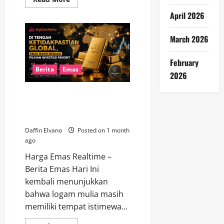
more
about
April 2026
Berita
Emas
28
March 2026
Juni
2026:
Tren
February
Stabil
Membuka
Berita
Emas
2026
Peluang
Akumulasi
bagi
Di Tengah Ketidakpastian
Investor
Global, Emas Masih Menjadi
Pilihan Investasi Favorit
Daffin Elvano
Posted on 1 month
ago
Harga Emas Realtime –
Berita Emas Hari Ini
kembali menunjukkan
bahwa logam mulia masih
memiliki tempat istimewa...