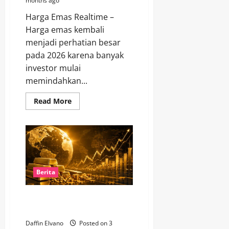
months ago
Harga Emas Realtime –
Harga emas kembali
menjadi perhatian besar
pada 2026 karena banyak
investor mulai
memindahkan...
Read
Read More
more
about
Tren
Harga
Emas
2026
Masih
Bullish,
Investor
Ramai
Berita
Beralih
ke
Logam
Dinamik Harga Emas Global:
Mulia
Tren dan Analisis Minggu Ini
Daffin Elvano
Posted on 3