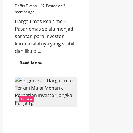
Daffin Elvano
Posted on 3
months ago
Harga Emas Realtime –
Pasar emas selalu menjadi
sorotan para investor
karena sifatnya yang stabil
dan likuid....
Read
Read More
more
about
Investasi
Emas:
Berita
Terbaru
dan
Tips
Berita
Membaca
Pergerakan
Harga
Pergerakan Harga Emas Terkini
Mulai Menarik Perhatian
Investor Jangka Panjang