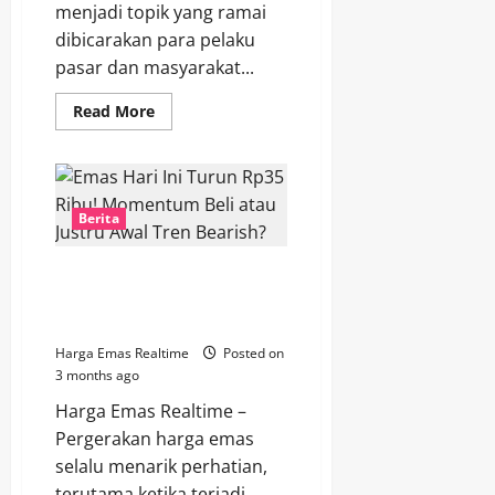
menjadi topik yang ramai
dibicarakan para pelaku
pasar dan masyarakat...
Read
Read More
more
about
Emas
Kembali
Bersinar!
Harga
Antam
Berita
Naik
Signifikan
pada
Emas Hari Ini Turun Rp35 Ribu!
Perdagangan
Hari
Momentum Beli atau Justru
Ini
Awal Tren Bearish?
Harga Emas Realtime
Posted on
3 months ago
Harga Emas Realtime –
Pergerakan harga emas
selalu menarik perhatian,
terutama ketika terjadi