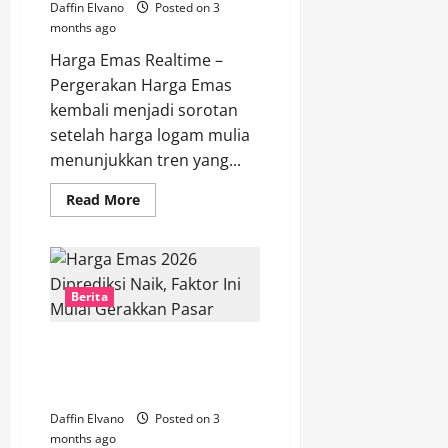
Daffin Elvano
Posted on 3
months ago
Harga Emas Realtime –
Pergerakan Harga Emas
kembali menjadi sorotan
setelah harga logam mulia
menunjukkan tren yang...
Read
Read More
more
about
Pergerakan
Harga
Emas
Terkini
Mulai
Berita
Menarik
Perhatian
Investor
Harga Emas 2026 Diprediksi
Jangka
Panjang
Naik, Faktor Ini Mulai Gerakkan
Pasar
Daffin Elvano
Posted on 3
months ago