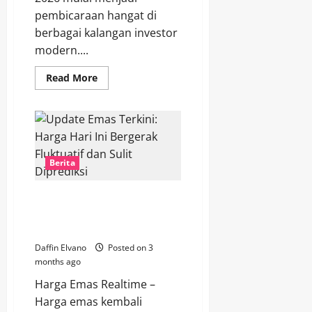
pembicaraan hangat di
berbagai kalangan investor
modern....
Read
Read More
more
about
Fenomena
Kenaikan
Emas
2026
Mulai
Menarik
Berita
Perhatian
Investor
Generasi
Baru
Update Emas Terkini: Harga Hari
Ini Bergerak Fluktuatif dan Sulit
Diprediksi
Daffin Elvano
Posted on 3
months ago
Harga Emas Realtime –
Harga emas kembali