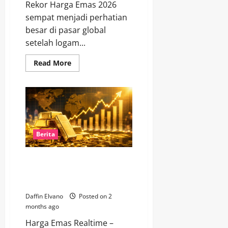
Rekor Harga Emas 2026
sempat menjadi perhatian
besar di pasar global
setelah logam...
Read
Read More
more
about
Rekor
Harga
Emas
2026
Mulai
Tergeser
oleh
Sinyal
Berita
Koreksi
Global
Harga Emas Antam Hari Ini Naik
Tajam, Pasar Mulai Prediksi
Lonjakan Lebih Gila
Daffin Elvano
Posted on 2
months ago
Harga Emas Realtime –