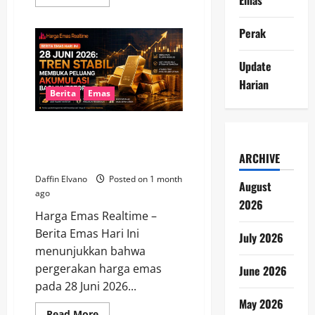
more
about
Berita
Perak
Emas
Hari
Ini
30
Update
Juni
Harian
2026:
Tren
Berita
Emas
Harga
Berpotensi
Menentukan
Berita Emas 28 Juni 2026: Tren
Arah
Pasar
Stabil Membuka Peluang
Berikutnya
ARCHIVE
Akumulasi bagi Investor
Daffin Elvano
Posted on 1 month
August
ago
2026
Harga Emas Realtime –
Berita Emas Hari Ini
July 2026
menunjukkan bahwa
pergerakan harga emas
June 2026
pada 28 Juni 2026...
May 2026
Read
Read More