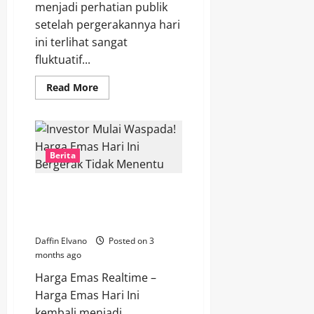
menjadi perhatian publik
setelah pergerakannya hari
ini terlihat sangat
fluktuatif...
Read
Read More
more
about
Update
Emas
Terkini:
Harga
Hari
Berita
Ini
Bergerak
Fluktuatif
Investor Mulai Waspada! Harga
dan
Sulit
Emas Hari Ini Bergerak Tidak
Diprediksi
Menentu
Daffin Elvano
Posted on 3
months ago
Harga Emas Realtime –
Harga Emas Hari Ini
kembali menjadi