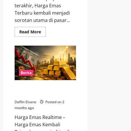
terakhir, Harga Emas
Terbaru kembali menjadi
sorotan utama di pasar...
Read
Read More
more
about
Lonjakan
Harga
Emas
Terbaru
Picu
Optimisme
Baru
di
Berita
Kalangan
Investor
Harga Emas Kembali Primadona
Saat Dolar Melemah
Daffin Elvano
Posted on 2
months ago
Harga Emas Realtime –
Harga Emas Kembali