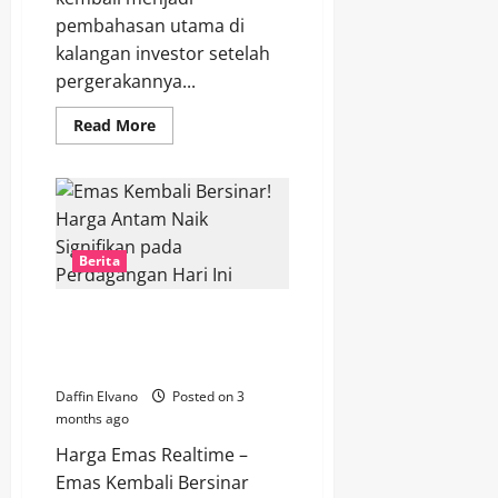
pembahasan utama di
kalangan investor setelah
pergerakannya...
Read
Read More
more
about
Investor
Mulai
Waspada!
Harga
Emas
Hari
Berita
Ini
Bergerak
Tidak
Menentu
Emas Kembali Bersinar! Harga
Antam Naik Signifikan pada
Perdagangan Hari Ini
Daffin Elvano
Posted on 3
months ago
Harga Emas Realtime –
Emas Kembali Bersinar