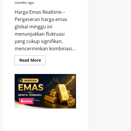
months ago
Harga Emas Realtime –
Pergeseran harga emas
global minggu ini
menunjukkan fluktuasi
yang cukup signifikan,
mencerminkan kombinasi...
Read
Read More
more
about
Dinamik
Harga
Emas
Global:
Tren
dan
Analisis
Minggu
Berita
Ini
Investasi Emas: Berita Terbaru
dan Tips Membaca Pergerakan
Harga