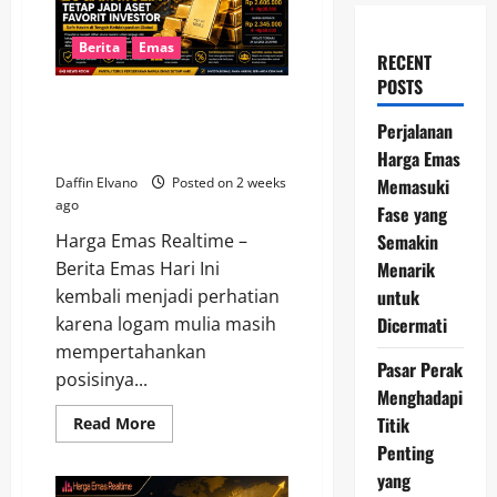
Berita
Emas
RECENT
POSTS
Berita Emas Hari Ini, Logam
Mulia Tetap Jadi Aset Favorit
Perjalanan
Investor
Harga Emas
Memasuki
Daffin Elvano
Posted on 2 weeks
ago
Fase yang
Semakin
Harga Emas Realtime –
Menarik
Berita Emas Hari Ini
untuk
kembali menjadi perhatian
Dicermati
karena logam mulia masih
mempertahankan
Pasar Perak
posisinya...
Menghadapi
Titik
Read
Read More
more
Penting
about
Berita
yang
Emas