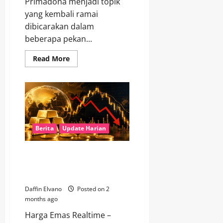
Primadona menjadi topik
yang kembali ramai
dibicarakan dalam
beberapa pekan...
Read
Read More
more
about
Harga
Emas
Kembali
Primadona
Saat
Dolar
Melemah
Berita
Update Harian
Rekor Harga Emas 2026 Mulai
Tergeser oleh Sinyal Koreksi
Global
Daffin Elvano
Posted on 2
months ago
Harga Emas Realtime –