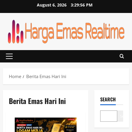
Skip
August 6, 2026
3:29:57 PM
to
content
Primary
Menu
Home
Berita Emas Hari Ini
Berita Emas Hari Ini
SEARCH
Search