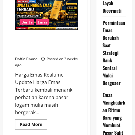
Emas
Layak
Hari
Ini
Dicermati
Mengalami
Penyesuaian,
Permintaan
Berikut
Berita
Emas
Nilai
Emas
Terbarunya
Berubah
Update Harga Emas Terbaru,
Saatnya Membeli atau
Saat
Menunggu Koreksi?
Strategi
Daffin Elvano
Posted on 3 weeks
Bank
ago
Sentral
Harga Emas Realtime –
Mulai
Update Harga Emas
Bergeser
Terbaru kembali menarik
Emas
perhatian karena pasar
Menghadirk
logam mulia masih
an Ritme
bergerak...
Baru yang
Read
Membuat
Read More
more
Pasar Sulit
about