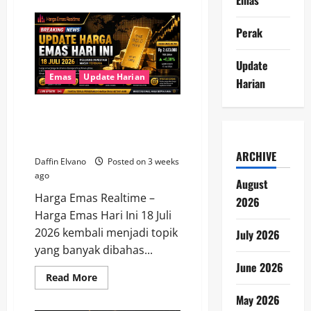
Update
Harga
Emas
Perak
Hari
Ini
19
Update
Juli
2026,
Emas
Update Harian
Harian
Antam
Berada
di
Update Harga Emas Hari Ini 18
Level
Rp2,614
Juli 2026, Peluang Investasi
Juta
Masih Terbuka
ARCHIVE
Daffin Elvano
Posted on 3 weeks
ago
August
Harga Emas Realtime –
2026
Harga Emas Hari Ini 18 Juli
2026 kembali menjadi topik
July 2026
yang banyak dibahas...
June 2026
Read
Read More
more
about
May 2026
Update