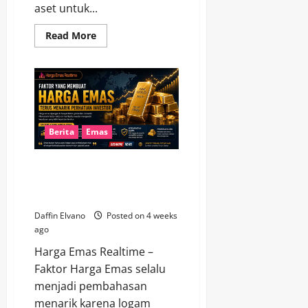
aset untuk...
Read
Read More
more
about
Harga
Emas
14
Juli
2026
Masih
Menarik
sebagai
Berita
Emas
Aset
Investasi
Faktor yang Membuat Harga
Emas Terus Menarik Perhatian
Investor
Daffin Elvano
Posted on 4 weeks
ago
Harga Emas Realtime –
Faktor Harga Emas selalu
menjadi pembahasan
menarik karena logam