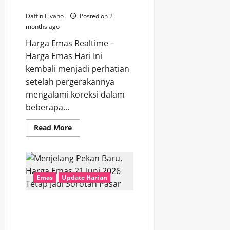
Tunggu Lagi?
Daffin Elvano
Posted on 2
months ago
Harga Emas Realtime –
Harga Emas Hari Ini
kembali menjadi perhatian
setelah pergerakannya
mengalami koreksi dalam
beberapa...
Read
Read More
more
about
Harga
Emas
Hari
Ini
22
Emas
Update Harian
Juni
2026,
Momentum
Menjelang Pekan Baru, Harga
Beli
atau
Emas 21 Juni 2026 Tetap Jadi
Tunggu
Sorotan Pasar
Lagi?