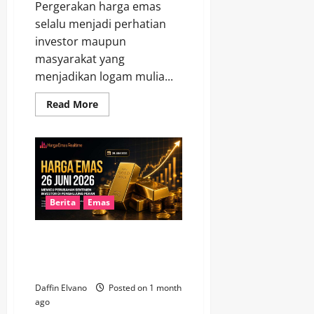
Pergerakan harga emas
selalu menjadi perhatian
investor maupun
masyarakat yang
menjadikan logam mulia...
Read
Read More
more
about
Harga
Emas
Hari
Ini
Bergerak
Drastis,
Ini
Analisis
Berita
Emas
yang
Wajib
Diketahui
Harga Emas 26 Juni 2026
Memicu Perubahan Sentimen
Investor di Penghujung Pekan
Daffin Elvano
Posted on 1 month
ago