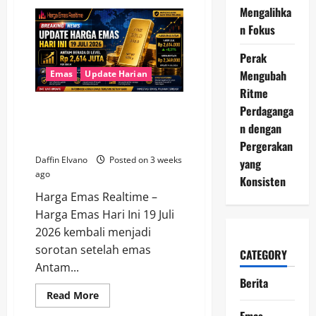
Update
Mengalihka
Harga
Emas
n Fokus
Terbaru,
Saatnya
Membeli
Perak
atau
Menunggu
Mengubah
Emas
Update Harian
Koreksi?
Ritme
Update Harga Emas Hari Ini 19
Perdaganga
Juli 2026, Antam Berada di
n dengan
Level Rp2,614 Juta
Pergerakan
Daffin Elvano
Posted on 3 weeks
yang
ago
Konsisten
Harga Emas Realtime –
Harga Emas Hari Ini 19 Juli
2026 kembali menjadi
sorotan setelah emas
CATEGORY
Antam...
Berita
Read
Read More
more
Emas
about