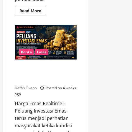
Read
Read More
more
about
Harga
Emas
Antam
15
Juli
2026
Mengalami
Perubahan,
Berita
Emas
Simak
Detailnya
Peluang Investasi Emas di
Tengah Fluktuasi Ekonomi
Global
Daffin Elvano
Posted on 4 weeks
ago
Harga Emas Realtime –
Peluang Investasi Emas
terus menjadi perhatian
masyarakat ketika kondisi