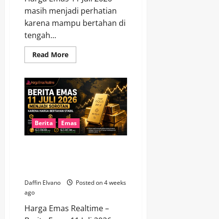
masih menjadi perhatian
karena mampu bertahan di
tengah...
Read
Read More
more
about
Harga
Emas
11
Juli
2026
Tetap
Bersinar
di
Berita
Emas
Tengah
Perubahan
Sentimen
Berita Emas 11 Juli 2026
Investor
Menjadi Sorotan karena Harga
Bertahan Stabil
Daffin Elvano
Posted on 4 weeks
ago
Harga Emas Realtime –