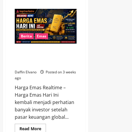
about
Harga
Emas
Hari
Ini
Bergerak
Naik,
Simak
Update
Berita
Emas
Terbaru
Antam
dan
Harga Emas Hari Ini Jadi
UBS
Sorotan di Tengah Perubahan
Pasar Global
Daffin Elvano
Posted on 3 weeks
ago
Harga Emas Realtime –
Harga Emas Hari Ini
kembali menjadi perhatian
banyak investor setelah
pasar keuangan global...
Read
Read More