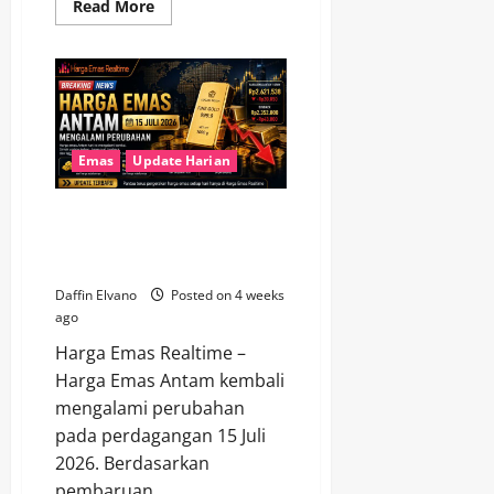
Read
Read More
more
about
Faktor
yang
Memengaruhi
Harga
Emas
Hari
Ini
16
Emas
Update Harian
Juli
2026
Harga Emas Antam 15 Juli 2026
Mengalami Perubahan, Simak
Detailnya
Daffin Elvano
Posted on 4 weeks
ago
Harga Emas Realtime –
Harga Emas Antam kembali
mengalami perubahan
pada perdagangan 15 Juli
2026. Berdasarkan
pembaruan...