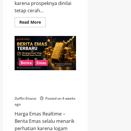
karena prospeknya dinilai
tetap cerah...
Read
Read More
more
about
Harga
Emas
12
Juli
2026
Mengungkap
Prospek
Cerah
Berita
Emas
Investasi
Jangka
Panjang
Berita Emas Terbaru
Menjelaskan Mengapa Emas
Tetap Menjadi Aset Favorit
Daffin Elvano
Posted on 4 weeks
ago
Harga Emas Realtime –
Berita Emas selalu menarik
perhatian karena logam