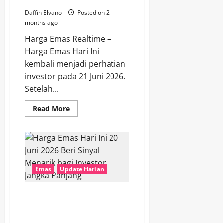
Daffin Elvano
Posted on 2
months ago
Harga Emas Realtime –
Harga Emas Hari Ini
kembali menjadi perhatian
investor pada 21 Juni 2026.
Setelah...
Read
Read More
more
about
Harga
Emas
Hari
Ini
21
Juni
Emas
Update Harian
2026
Mengirim
Sinyal
Positif
Harga Emas Hari Ini 20 Juni
untuk
2026 Beri Sinyal Menarik bagi
Pergerakan
Pekan
Investor Jangka Panjang
Depan