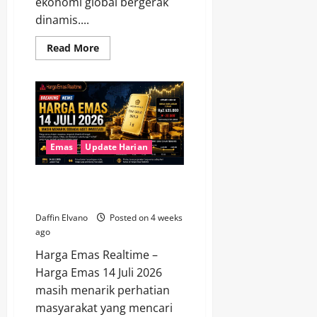
ekonomi global bergerak
dinamis....
Read
Read More
more
about
Peluang
Investasi
Emas
di
Tengah
Fluktuasi
Ekonomi
Global
Emas
Update Harian
Harga Emas 14 Juli 2026 Masih
Menarik sebagai Aset Investasi
Daffin Elvano
Posted on 4 weeks
ago
Harga Emas Realtime –
Harga Emas 14 Juli 2026
masih menarik perhatian
masyarakat yang mencari