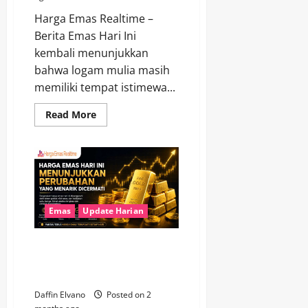
Harga Emas Realtime –
Berita Emas Hari Ini
kembali menunjukkan
bahwa logam mulia masih
memiliki tempat istimewa...
Read
Read More
more
about
Di
Tengah
Ketidakpastian
Global,
Emas
Masih
Menjadi
Pilihan
Emas
Update Harian
Investasi
Favorit
Harga Emas Hari Ini
Menunjukkan Perubahan yang
Menarik Dicermati
Daffin Elvano
Posted on 2