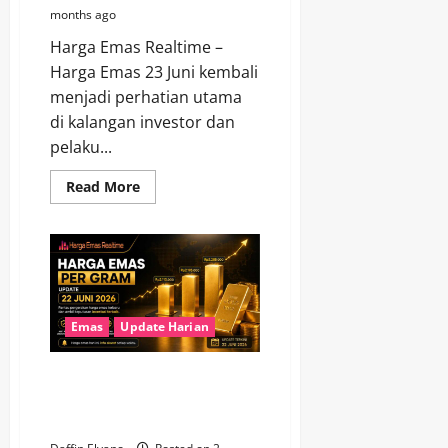
months ago
Harga Emas Realtime –
Harga Emas 23 Juni kembali
menjadi perhatian utama
di kalangan investor dan
pelaku...
Read
Read More
more
about
Investor
Kian
Optimistis,
Harga
Emas
23
Juni
2026
Emas
Update Harian
Tunjukkan
Daya
Tahan
Diobral Lagi! Harga Emas 22 Juni
Tinggi
2026 Bikin Investor Mulai
Berburu