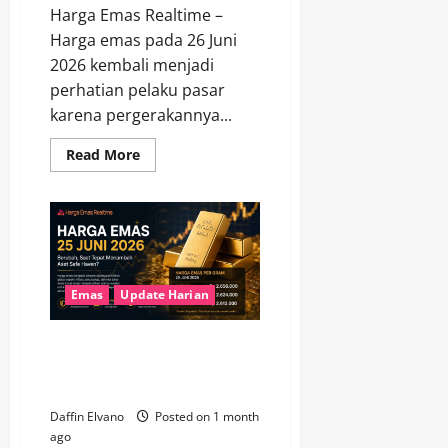
Harga Emas Realtime –
Harga emas pada 26 Juni
2026 kembali menjadi
perhatian pelaku pasar
karena pergerakannya...
Read
Read More
more
about
Harga
Emas
26
Juni
2026
Memicu
Perubahan
Sentimen
Emas
Update Harian
Investor
di
Penghujung
Harga Emas 25 Juni 2026
Pekan
Berubah, Saat Tepat Menambah
Aset Safe Haven?
Daffin Elvano
Posted on 1 month
ago