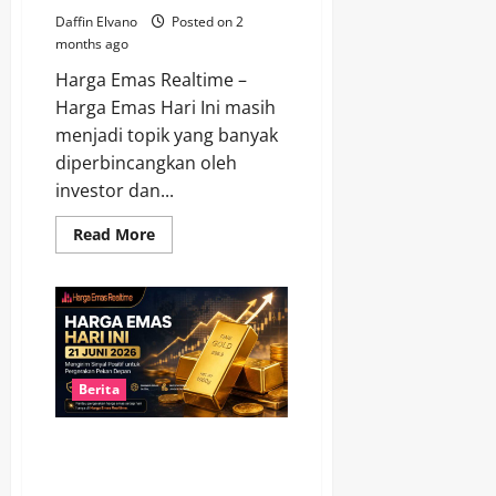
Daffin Elvano
Posted on 2
months ago
Harga Emas Realtime –
Harga Emas Hari Ini masih
menjadi topik yang banyak
diperbincangkan oleh
investor dan...
Read
Read More
more
about
Menjelang
Pekan
Baru,
Harga
Emas
21
Juni
2026
Berita
Tetap
Jadi
Sorotan
Harga Emas Hari Ini 21 Juni
Pasar
2026 Mengirim Sinyal Positif
untuk Pergerakan Pekan Depan