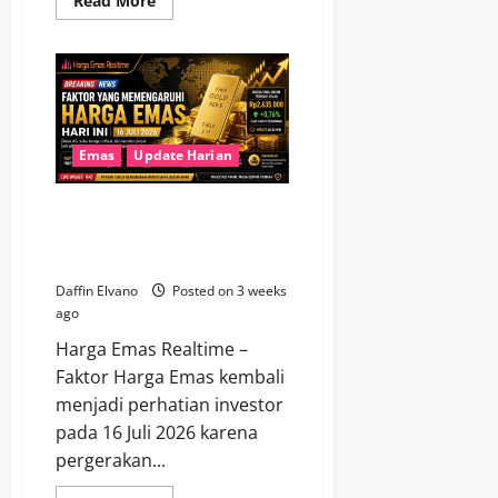
Read More
more
about
Harga
Buyback
Emas
Antam
Kembali
Menarik
Perhatian
Investor
Emas
Update Harian
Faktor yang Memengaruhi
Harga Emas Hari Ini 16 Juli
2026
Daffin Elvano
Posted on 3 weeks
ago
Harga Emas Realtime –
Faktor Harga Emas kembali
menjadi perhatian investor
pada 16 Juli 2026 karena
pergerakan...