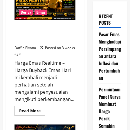
Berita
Emas
RECENT
POSTS
Harga Buyback Emas Hari Ini
Mengalami Penyesuaian,
Pasar Emas
Berikut Nilai Terbarunya
Menghadapi
Persimpang
Daffin Elvano
Posted on 3 weeks
ago
an antara
Inflasi dan
Harga Emas Realtime –
Pertumbuh
Harga Buyback Emas Hari
an
Ini kembali menjadi
perhatian setelah
Permintaan
mengalami penyesuaian
Panel Surya
mengikuti perkembangan...
Membuat
Harga
Read
Read More
more
Perak
about
Harga
Semakin
Buyback