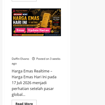
more
about
Harga
Emas
Hari
Ini
Jadi
Sorotan
di
Tengah
Emas
Update Harian
Perubahan
Pasar
Global
Harga Emas Hari Ini 17 Juli
2026, Investor Menanti Arah
Pasar
Daffin Elvano
Posted on 3 weeks
ago
Harga Emas Realtime –
Harga Emas Hari Ini pada
17 Juli 2026 menjadi
perhatian setelah pasar
global...
Read
Read More