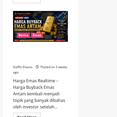
more
about
Harga
Emas
Hari
Ini
17
Juli
2026,
Investor
Berita
Emas
Menanti
Arah
Pasar
Harga Buyback Emas Antam
Kembali Menarik Perhatian
Investor
Daffin Elvano
Posted on 3 weeks
ago
Harga Emas Realtime –
Harga Buyback Emas
Antam kembali menjadi
topik yang banyak dibahas
oleh investor setelah...
Read