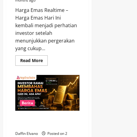
months ago
Harga Emas Realtime –
Harga Emas Hari Ini
kembali menjadi perhatian
investor setelah
menunjukkan pergerakan
yang cukup...
Read
Read More
more
about
Harga
Emas
Hari
Ini
Menunjukkan
Perubahan
yang
Menarik
Berita
Dicermati
Investor Ramai Membahas
Harga Emas Hari Ini, Ada Apa?
Daffin Elvano
Posted on 2