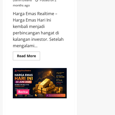
Daffin Elvano
Posted on 2
months ago
Harga Emas Realtime –
Harga Emas Hari Ini
kembali menjadi
perbincangan hangat di
kalangan investor. Setelah
mengalami...
Read
Read More
more
about
Diobral
Lagi!
Harga
Emas
22
Juni
2026
Bikin
Berita
Investor
Mulai
Berburu
Harga Emas Hari Ini 22 Juni
2026, Momentum Beli atau