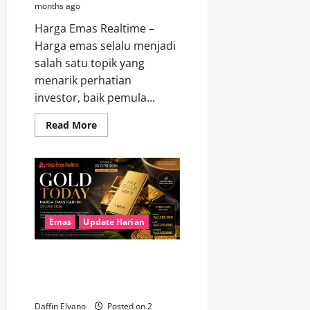
months ago
Harga Emas Realtime –
Harga emas selalu menjadi
salah satu topik yang
menarik perhatian
investor, baik pemula...
Read
Read More
more
about
Investor
Ramai
Membahas
Harga
Emas
Hari
Ini,
Ada
Emas
Update Harian
Apa?
Investor Kian Optimistis, Harga
Emas 23 Juni 2026 Tunjukkan
Daya Tahan Tinggi
Daffin Elvano
Posted on 2