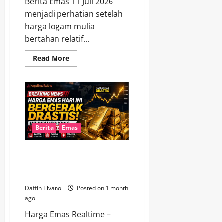
Berita Emas 11 Juli 2026
menjadi perhatian setelah
harga logam mulia
bertahan relatif...
Read
Read More
more
about
Berita
Emas
11
Juli
2026
Menjadi
Sorotan
karena
Berita
Emas
Harga
Bertahan
Stabil
Harga Emas Hari Ini Bergerak
Drastis, Ini Analisis yang Wajib
Diketahui
Daffin Elvano
Posted on 1 month
ago
Harga Emas Realtime –