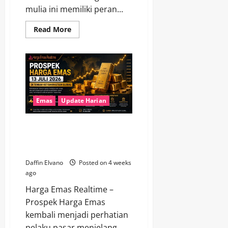
mulia ini memiliki peran...
Read
Read More
more
about
Faktor
yang
Membuat
Harga
Emas
Terus
Menarik
Perhatian
Emas
Update Harian
Investor
Prospek Harga Emas 13 Juli
2026 di Tengah Ketidakpastian
Global
Daffin Elvano
Posted on 4 weeks
ago
Harga Emas Realtime –
Prospek Harga Emas
kembali menjadi perhatian
pelaku pasar menjelang