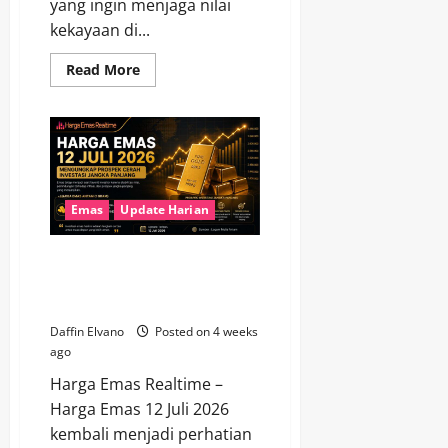
yang ingin menjaga nilai
kekayaan di...
Read
Read More
more
about
Investasi
Emas
dan
Strategi
Menghadapi
Pergerakan
Harga
agar
Emas
Update Harian
Tetap
Menguntungkan
Harga Emas 12 Juli 2026
Mengungkap Prospek Cerah
Investasi Jangka Panjang
Daffin Elvano
Posted on 4 weeks
ago
Harga Emas Realtime –
Harga Emas 12 Juli 2026
kembali menjadi perhatian