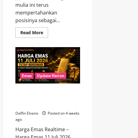
mulia ini terus
mempertahankan
posisinya sebagai...
Read
Read More
more
about
Berita
Emas
Terbaru
Menjelaskan
Mengapa
Emas
Tetap
Menjadi
Emas
Update Harian
Aset
Favorit
Harga Emas 11 Juli 2026 Tetap
Bersinar di Tengah Perubahan
Sentimen Investor
Daffin Elvano
Posted on 4 weeks
ago
Harga Emas Realtime –
Harga Emas 11 Juli 2026