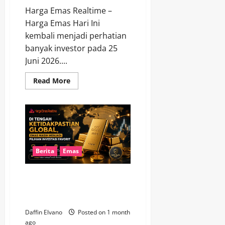
Harga Emas Realtime –
Harga Emas Hari Ini
kembali menjadi perhatian
banyak investor pada 25
Juni 2026....
Read
Read More
more
about
Harga
Emas
25
Juni
2026
Berubah,
Saat
Tepat
Berita
Emas
Menambah
Aset
Safe
Di Tengah Ketidakpastian
Haven?
Global, Emas Masih Menjadi
Pilihan Investasi Favorit
Daffin Elvano
Posted on 1 month
ago