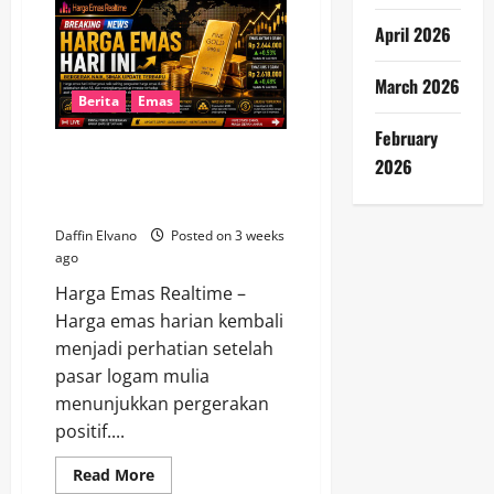
Harga
Emas
April 2026
Hari
Ini
18
March 2026
Juli
2026,
Berita
Emas
Peluang
Investasi
February
Masih
Harga Emas Hari Ini Bergerak
Terbuka
2026
Naik, Simak Update Terbaru
Antam dan UBS
Daffin Elvano
Posted on 3 weeks
ago
Harga Emas Realtime –
Harga emas harian kembali
menjadi perhatian setelah
pasar logam mulia
menunjukkan pergerakan
positif....
Read
Read More
more