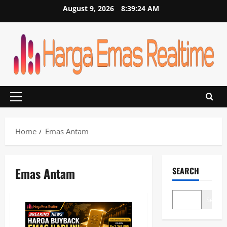
Skip
August 9, 2026
8:39:26 AM
to
content
Primary
Menu
Home
Emas Antam
Emas Antam
SEARCH
Search