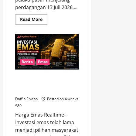
perdagangan 13 Juli 2026....
Read
Read More
more
about
Prospek
Harga
Emas
13
Juli
2026
di
Tengah
Berita
Emas
Ketidakpastian
Global
Investasi Emas dan Strategi
Menghadapi Pergerakan Harga
agar Tetap Menguntungkan
Daffin Elvano
Posted on 4 weeks
ago
Harga Emas Realtime –
Investasi emas telah lama
menjadi pilihan masyarakat