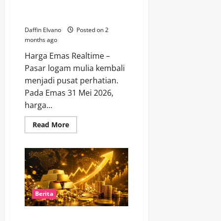
Emas 31 Mei 2026 Bersinar,
Investor Berburu Peluang Cuan
Daffin Elvano
Posted on 2
months ago
Harga Emas Realtime –
Pasar logam mulia kembali
menjadi pusat perhatian.
Pada Emas 31 Mei 2026,
harga...
Read
Read More
more
about
Emas
31
Mei
2026
Bersinar,
Investor
Berburu
Peluang
Berita
Cuan
Lonjakan Harga Emas Hari Ini,