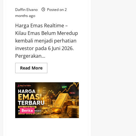
Sorotan Investor
Mulia
Daffin Elvano
Posted on 2
months ago
Harga Emas Realtime –
Kilau Emas Belum Meredup
kembali menjadi perhatian
investor pada 6 Juni 2026.
Pergerakan...
Read
Read More
more
about
Kilau
Emas
Belum
Meredup,
Harga
Terbaru
6
Juni
Berita
2026
Jadi
Sorotan
Harga Emas Terbaru Naik Turun
Investor
Tipis, Peluang atau Risiko bagi