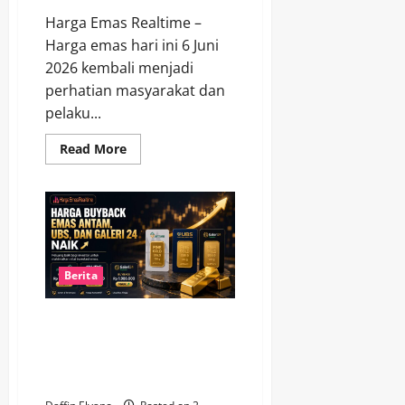
Harga Emas Realtime –
Harga emas hari ini 6 Juni
2026 kembali menjadi
perhatian masyarakat dan
pelaku...
Read
Read More
more
about
Harga
Emas
Hari
Ini
6
Juni
2026
Bergerak
Berita
Positif,
Investor
Semakin
Harga Buyback Emas Antam,
Optimistis
UBS, dan Galeri 24 Naik, Sinyal
Positif bagi Investor Logam
Mulia