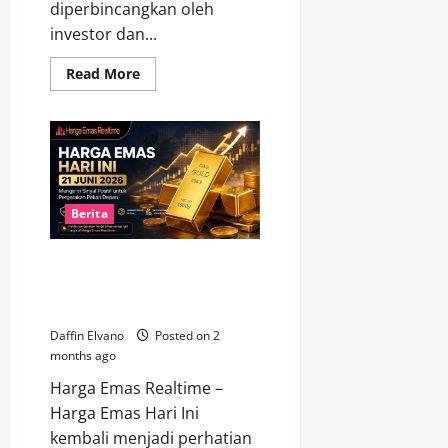
diperbincangkan oleh
investor dan...
Read
Read More
more
about
Menjelang
Pekan
Baru,
Harga
Emas
21
Juni
2026
Berita
Tetap
Jadi
Sorotan
Harga Emas Hari Ini 21 Juni
Pasar
2026 Mengirim Sinyal Positif
untuk Pergerakan Pekan Depan
Daffin Elvano
Posted on 2
months ago
Harga Emas Realtime –
Harga Emas Hari Ini
kembali menjadi perhatian