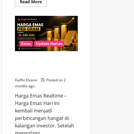
Read
Read More
more
about
Investor
Kian
Optimistis,
Harga
Emas
23
Juni
2026
Emas
Update Harian
Tunjukkan
Daya
Tahan
Diobral Lagi! Harga Emas 22 Juni
Tinggi
2026 Bikin Investor Mulai
Berburu
Daffin Elvano
Posted on 2
months ago
Harga Emas Realtime –
Harga Emas Hari Ini
kembali menjadi
perbincangan hangat di
kalangan investor. Setelah
mengalami...