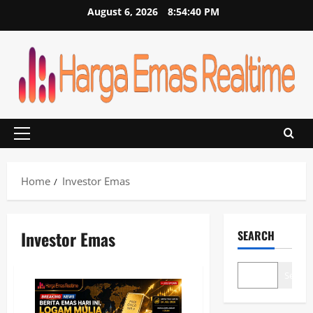
Skip
August 6, 2026
8:54:41 PM
to
content
Primary
Menu
Home
Investor Emas
Investor Emas
SEARCH
Search