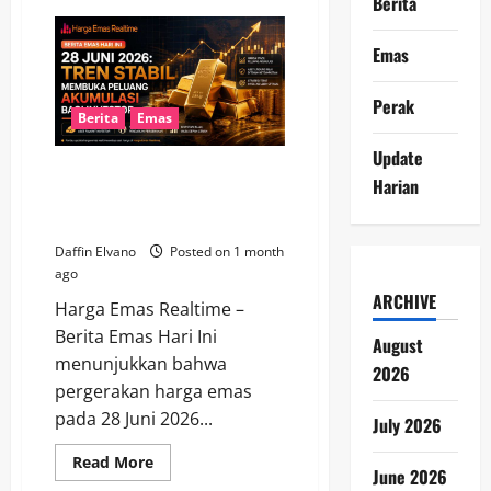
Berita
Harga
Emas
28
Emas
Juni
2026
Menjadi
Referensi
Perak
Penting
Berita
Emas
bagi
Investor
Update
dan
Berita Emas 28 Juni 2026: Tren
Kolektor
Harian
Stabil Membuka Peluang
Akumulasi bagi Investor
Daffin Elvano
Posted on 1 month
ago
ARCHIVE
Harga Emas Realtime –
Berita Emas Hari Ini
August
menunjukkan bahwa
2026
pergerakan harga emas
pada 28 Juni 2026...
July 2026
Read
Read More
June 2026
more