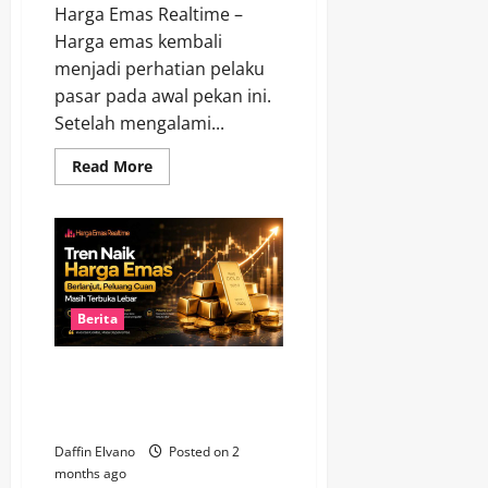
Harga Emas Realtime –
Harga emas kembali
menjadi perhatian pelaku
pasar pada awal pekan ini.
Setelah mengalami...
Read
Read More
more
about
Harga
Emas
9
Juni
2026
Berpotensi
Rebound,
Investor
Berita
Mulai
Mencermati
Momentum
Tren Naik Harga Emas Berlanjut,
Peluang Cuan Masih Terbuka
Lebar
Daffin Elvano
Posted on 2
months ago