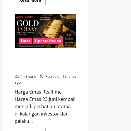
Read More
more
about
Investor
Ramai
Membahas
Harga
Emas
Hari
Ini,
Ada
Emas
Update Harian
Apa?
Investor Kian Optimistis, Harga
Emas 23 Juni 2026 Tunjukkan
Daya Tahan Tinggi
Daffin Elvano
Posted on 1 month
ago
Harga Emas Realtime –
Harga Emas 23 Juni kembali
menjadi perhatian utama
di kalangan investor dan
pelaku...