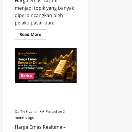
Harga emas 14 Juni
menjadi topik yang banyak
diperbincangkan oleh
pelaku pasar dan...
Read
Read More
more
about
Harga
Emas
14
Juni
2026
Menggoda
Investor,
Tren
Berita
Pasar
Mulai
Berubah
Harga Emas Bergerak Dinamis,
Simak Peluang yang Bisa
Dimanfaatkan Investor
Daffin Elvano
Posted on 2
months ago
Harga Emas Realtime –