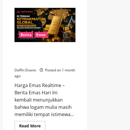
about
Harga
Emas
27
Juni
2026
Stabil
di
Tengah
Berita
Emas
Ketidakpastian,
Minat
Investor
Di Tengah Ketidakpastian
Tetap
Tinggi
Global, Emas Masih Menjadi
Pilihan Investasi Favorit
Daffin Elvano
Posted on 1 month
ago
Harga Emas Realtime –
Berita Emas Hari Ini
kembali menunjukkan
bahwa logam mulia masih
memiliki tempat istimewa...
Read
Read More
more