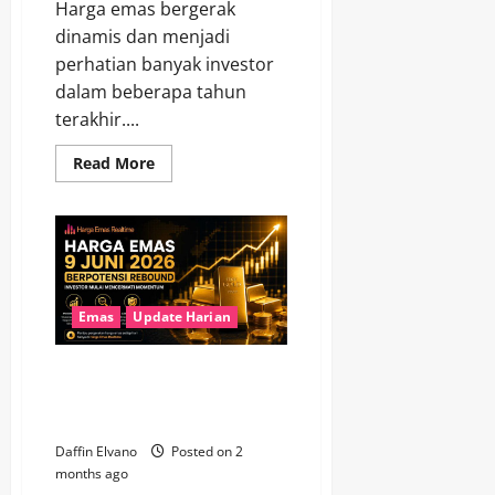
Harga emas bergerak
dinamis dan menjadi
perhatian banyak investor
dalam beberapa tahun
terakhir....
Read
Read More
more
about
Harga
Emas
Bergerak
Dinamis,
Simak
Peluang
yang
Bisa
Emas
Update Harian
Dimanfaatkan
Investor
Harga Emas 9 Juni 2026
Berpotensi Rebound, Investor
Mulai Mencermati Momentum
Daffin Elvano
Posted on 2
months ago