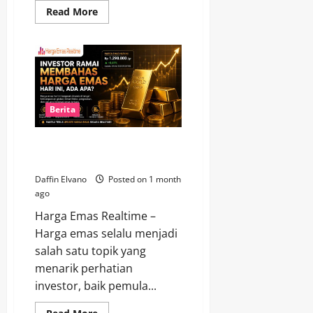
Read
Read More
more
about
Harga
Emas
Hari
Ini
Menunjukkan
Perubahan
yang
Menarik
Berita
Dicermati
Investor Ramai Membahas
Harga Emas Hari Ini, Ada Apa?
Daffin Elvano
Posted on 1 month
ago
Harga Emas Realtime –
Harga emas selalu menjadi
salah satu topik yang
menarik perhatian
investor, baik pemula...
Read