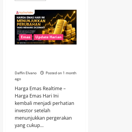
about
Di
Tengah
Ketidakpastian
Global,
Emas
Masih
Menjadi
Pilihan
Emas
Update Harian
Investasi
Favorit
Harga Emas Hari Ini
Menunjukkan Perubahan yang
Menarik Dicermati
Daffin Elvano
Posted on 1 month
ago
Harga Emas Realtime –
Harga Emas Hari Ini
kembali menjadi perhatian
investor setelah
menunjukkan pergerakan
yang cukup...