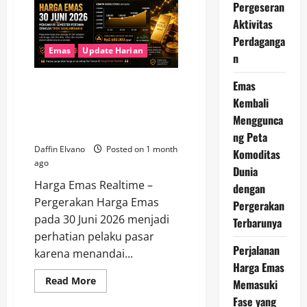
Hari
Pergeseran
Ini,
Logam
Aktivitas
Mulia
Perdaganga
Tetap
Jadi
Emas
Update Harian
n
Aset
Favorit
Investor
Emas
Harga Emas 30 Juni 2026
Menjadi Fokus Investor di
Kembali
Tengah Perubahan Ekonomi
Menggunca
Global
ng Peta
Daffin Elvano
Posted on 1 month
Komoditas
ago
Dunia
Harga Emas Realtime –
dengan
Pergerakan Harga Emas
Pergerakan
pada 30 Juni 2026 menjadi
Terbarunya
perhatian pelaku pasar
Perjalanan
karena menandai...
Harga Emas
Read
Read More
Memasuki
more
about
Fase yang