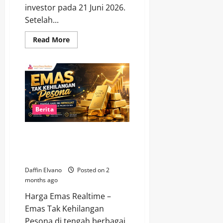
investor pada 21 Juni 2026.
Setelah...
Read
Read More
more
about
Harga
Emas
Hari
Ini
21
Juni
2026
Mengirim
Berita
Sinyal
Positif
untuk
Emas Tak Kehilangan Pesona,
Pergerakan
Pekan
Harga Hari Ini Menguat di
Depan
Tengah Gejolak Pasar Dunia
Daffin Elvano
Posted on 2
months ago
Harga Emas Realtime –
Emas Tak Kehilangan
Pesona di tengah berbagai