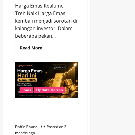
Harga Emas Realtime –
Tren Naik Harga Emas
kembali menjadi sorotan di
kalangan investor. Dalam
beberapa pekan...
Read
Read More
more
about
Tren
Naik
Harga
Emas
Berlanjut,
Peluang
Cuan
Masih
Emas
Update Harian
Terbuka
Lebar
Harga Emas Hari Ini 6 Juni 2026
Bergerak Positif, Investor
Semakin Optimistis
Daffin Elvano
Posted on 2
months ago