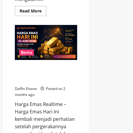
Read
Read More
more
about
Diobral
Lagi!
Harga
Emas
22
Juni
2026
Bikin
Berita
Investor
Mulai
Berburu
Harga Emas Hari Ini 22 Juni
2026, Momentum Beli atau
Tunggu Lagi?
Daffin Elvano
Posted on 2
months ago
Harga Emas Realtime –
Harga Emas Hari Ini
kembali menjadi perhatian
setelah pergerakannya