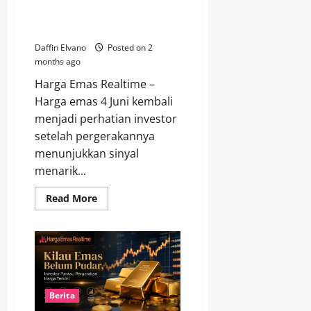
Berubah Arah, Investor Mulai
Berebut Momentum
Daffin Elvano
Posted on 2
months ago
Harga Emas Realtime –
Harga emas 4 Juni kembali
menjadi perhatian investor
setelah pergerakannya
menunjukkan sinyal
menarik...
Read
Read More
more
about
Harga
Emas
4
Juni
2026
Berubah
Arah,
Investor
Berita
Mulai