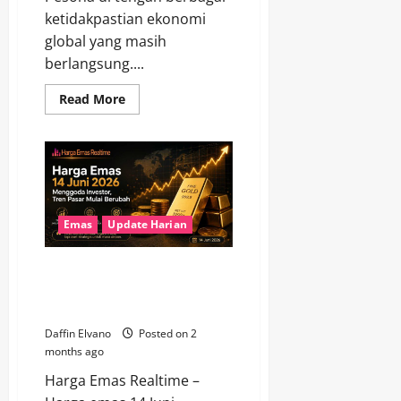
ketidakpastian ekonomi
global yang masih
berlangsung....
Read
Read More
more
about
Emas
Tak
Kehilangan
Pesona,
Harga
Hari
Ini
Menguat
Emas
Update Harian
di
Tengah
Gejolak
Harga Emas 14 Juni 2026
Pasar
Dunia
Menggoda Investor, Tren Pasar
Mulai Berubah
Daffin Elvano
Posted on 2
months ago
Harga Emas Realtime –