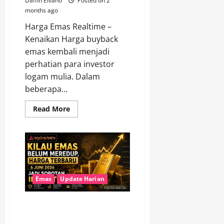
Daffin Elvano
Posted on 2
months ago
Harga Emas Realtime –
Kenaikan Harga buyback
emas kembali menjadi
perhatian para investor
logam mulia. Dalam
beberapa...
Read
Read More
more
about
Harga
Buyback
Emas
Antam,
UBS,
dan
Galeri
24
Emas
Update Harian
Naik,
Sinyal
Positif
Kilau Emas Belum Meredup,
bagi
Investor
Harga Terbaru 6 Juni 2026 Jadi
Logam