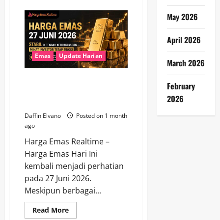
about
Berita
Emas
May 2026
28
Juni
2026:
April 2026
Tren
Stabil
Membuka
Emas
Update Harian
March 2026
Peluang
Akumulasi
bagi
Harga Emas 27 Juni 2026 Stabil
Investor
February
di Tengah Ketidakpastian, Minat
2026
Investor Tetap Tinggi
Daffin Elvano
Posted on 1 month
ago
Harga Emas Realtime –
Harga Emas Hari Ini
kembali menjadi perhatian
pada 27 Juni 2026.
Meskipun berbagai...
Read
Read More
more