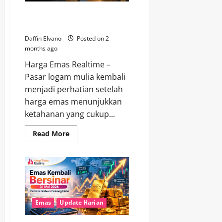
Berebut
Momentum
Kilau Emas Belum Pudar,
Investor Pantau Harga Terkini
Daffin Elvano
Posted on 2
months ago
Harga Emas Realtime –
Pasar logam mulia kembali
menjadi perhatian setelah
harga emas menunjukkan
ketahanan yang cukup...
Read
Read More
more
about
Kilau
Emas
Belum
Pudar,
Investor
Pantau
Harga
Terkini
Emas
Update Harian