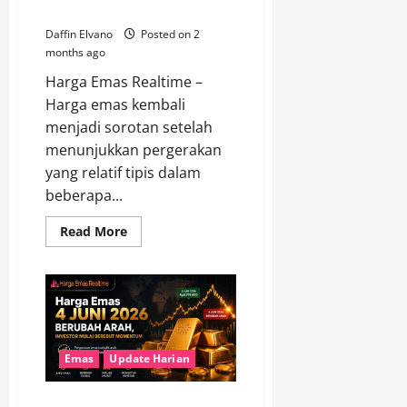
Investor?
Daffin Elvano
Posted on 2
months ago
Harga Emas Realtime –
Harga emas kembali
menjadi sorotan setelah
menunjukkan pergerakan
yang relatif tipis dalam
beberapa...
Read
Read More
more
about
Harga
Emas
Terbaru
Naik
Turun
Tipis,
Peluang
atau
Emas
Update Harian
Risiko
bagi
Investor?
Harga Emas 4 Juni 2026