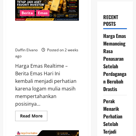
Berita
Emas
RECENT
POSTS
Berita Emas Hari Ini, Logam
Mulia Tetap Jadi Aset Favorit
Harga Emas
Investor
Memancing
Rasa
Daffin Elvano
Posted on 2 weeks
ago
Penasaran
Setelah
Harga Emas Realtime –
Perdaganga
Berita Emas Hari Ini
n Berubah
kembali menjadi perhatian
Drastis
karena logam mulia masih
mempertahankan
Perak
posisinya...
Menarik
Perhatian
Read
Read More
more
Setelah
about
Berita
Terjadi
Emas