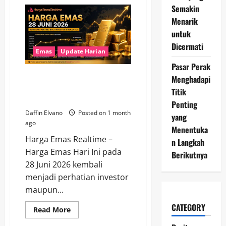
Harga
Semakin
Emas
30
Menarik
Juni
2026
untuk
Menjadi
Fokus
Dicermati
Investor
Emas
Update Harian
di
Tengah
Pasar Perak
Perubahan
Harga Emas 28 Juni 2026
Menghadapi
Ekonomi
Global
Menjadi Referensi Penting bagi
Titik
Investor dan Kolektor
Penting
Daffin Elvano
Posted on 1 month
yang
ago
Menentuka
Harga Emas Realtime –
n Langkah
Harga Emas Hari Ini pada
Berikutnya
28 Juni 2026 kembali
menjadi perhatian investor
maupun...
CATEGORY
Read
Read More
more
about