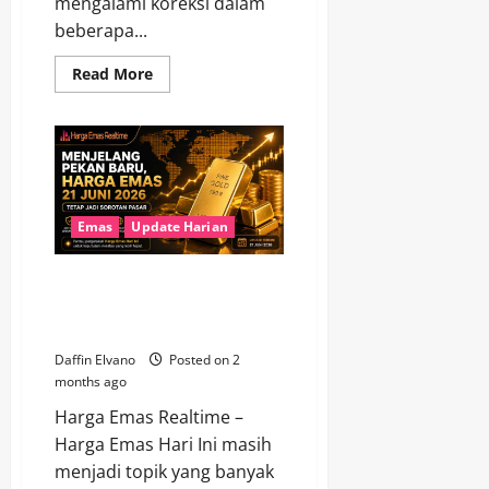
mengalami koreksi dalam
beberapa...
Read
Read More
more
about
Harga
Emas
Hari
Ini
22
Juni
2026,
Momentum
Emas
Update Harian
Beli
atau
Tunggu
Menjelang Pekan Baru, Harga
Lagi?
Emas 21 Juni 2026 Tetap Jadi
Sorotan Pasar
Daffin Elvano
Posted on 2
months ago
Harga Emas Realtime –
Harga Emas Hari Ini masih
menjadi topik yang banyak