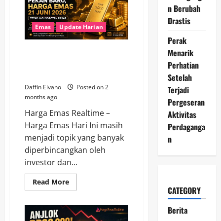
Emas
n Berubah
23
Drastis
Juni
2026
Emas
Update Harian
Tunjukkan
Perak
Daya
Tahan
Menjelang Pekan Baru, Harga
Menarik
Tinggi
Emas 21 Juni 2026 Tetap Jadi
Perhatian
Sorotan Pasar
Setelah
Daffin Elvano
Posted on 2
Terjadi
months ago
Pergeseran
Harga Emas Realtime –
Aktivitas
Harga Emas Hari Ini masih
Perdaganga
menjadi topik yang banyak
n
diperbincangkan oleh
investor dan...
Read
Read More
more
CATEGORY
about
Menjelang
Berita
Pekan
Baru,