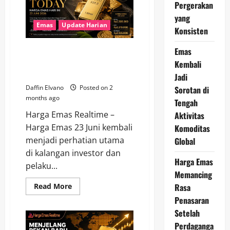
2026
Pergerakan
Dibuka
yang
Stabil,
Peluang
Emas
Update Harian
Konsisten
Investasi
Masih
Menarik
Emas
Investor Kian Optimistis, Harga
Emas 23 Juni 2026 Tunjukkan
Kembali
Daya Tahan Tinggi
Jadi
Daffin Elvano
Posted on 2
Sorotan di
months ago
Tengah
Harga Emas Realtime –
Aktivitas
Harga Emas 23 Juni kembali
Komoditas
menjadi perhatian utama
Global
di kalangan investor dan
Harga Emas
pelaku...
Memancing
Read
Rasa
Read More
more
Penasaran
about
Investor
Setelah
Kian
Optimistis,
Perdaganga
Harga