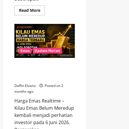
Read
Read More
more
about
Harga
Buyback
Emas
Antam,
UBS,
dan
Galeri
24
Emas
Update Harian
Naik,
Sinyal
Positif
Kilau Emas Belum Meredup,
bagi
Investor
Harga Terbaru 6 Juni 2026 Jadi
Logam
Sorotan Investor
Mulia
Daffin Elvano
Posted on 2
months ago
Harga Emas Realtime –
Kilau Emas Belum Meredup
kembali menjadi perhatian
investor pada 6 Juni 2026.