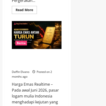
Pergerakan...
Read
Read More
more
about
Kilau
Emas
Belum
Meredup,
Harga
Terbaru
6
Juni
Berita
2026
Jadi
Sorotan
Awal Juni Mengejutkan! Harga
Investor
Emas Antam Turun Setelah
Bertahan di Level Tinggi
Daffin Elvano
Posted on 2
months ago
Harga Emas Realtime –
Pada awal Juni 2026, pasar
logam mulia Indonesia
menghadapi kejutan yang