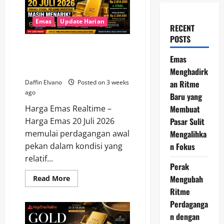
Emas
Update Harian
RECENT
POSTS
Harga Emas 20 Juli 2026 Dibuka
Stabil, Peluang Investasi Masih
Emas
Menarik
Menghadirk
an Ritme
Daffin Elvano
Posted on 3 weeks
ago
Baru yang
Membuat
Harga Emas Realtime –
Pasar Sulit
Harga Emas 20 Juli 2026
Mengalihka
memulai perdagangan awal
n Fokus
pekan dalam kondisi yang
relatif...
Perak
Mengubah
Read
Read More
more
Ritme
about
Harga
Perdaganga
Emas
20
n dengan
Juli