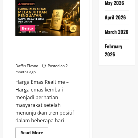
May 2026
Rp30.000!
Harga
Emas
Antam
April 2026
Bergerak
Turun
Menuju
Berita
March 2026
Rp2,6
Juta
Harga Emas Antam Melanjutkan
February
Penguatan, Capai Rp2,711 Juta
2026
per Gram
Daffin Elvano
Posted on 2
months ago
Harga Emas Realtime –
Harga emas kembali
menjadi perhatian
masyarakat setelah
menunjukkan tren positif
dalam beberapa hari...
Read
Read More
more