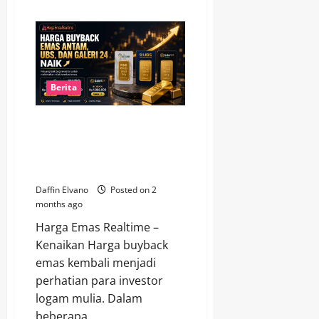
about
Harga
Emas
Antam
Melanjutkan
Penguatan,
Capai
Rp2,711
Juta
Berita
per
Gram
Harga Buyback Emas Antam,
UBS, dan Galeri 24 Naik, Sinyal
Positif bagi Investor Logam
Mulia
Daffin Elvano
Posted on 2
months ago
Harga Emas Realtime –
Kenaikan Harga buyback
emas kembali menjadi
perhatian para investor
logam mulia. Dalam
beberapa...