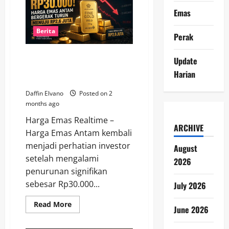
Harga
Emas
Emas
21
Juni
2026
Berita
Perak
Tetap
Jadi
Sorotan
Anjlok Rp30.000! Harga Emas
Pasar
Update
Antam Bergerak Turun Menuju
Harian
Rp2,6 Juta
Daffin Elvano
Posted on 2
months ago
Harga Emas Realtime –
ARCHIVE
Harga Emas Antam kembali
menjadi perhatian investor
August
setelah mengalami
2026
penurunan signifikan
sebesar Rp30.000...
July 2026
Read
Read More
June 2026
more
about
Anjlok