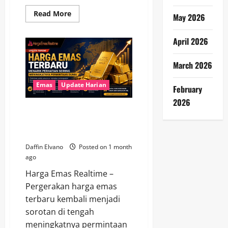
Read
Read More
May 2026
more
about
Berita
April 2026
Emas
Terbaru
Menggambarkan
Ketahanan
March 2026
Harga
di
Tengah
Emas
Update Harian
February
Gejolak
Dunia
2026
Harga Emas Terbaru Menarik
Perhatian Seiring Meningkatnya
Permintaan Dunia
Daffin Elvano
Posted on 1 month
ago
Harga Emas Realtime –
Pergerakan harga emas
terbaru kembali menjadi
sorotan di tengah
meningkatnya permintaan