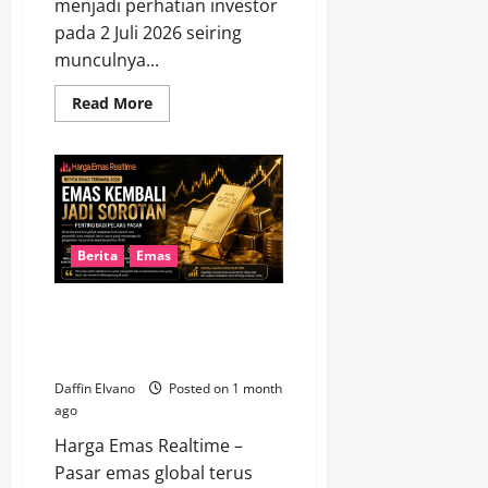
menjadi perhatian investor
pada 2 Juli 2026 seiring
munculnya...
Read
Read More
more
about
Harga
Emas
Hari
Ini
2
Juli
2026
Menawarkan
Berita
Emas
Gambaran
Baru
tentang
Berita Emas Terbaru 2026
Prospek
Investasi
Menjadi Sorotan karena Dinilai
Penting bagi Pelaku Pasar
Daffin Elvano
Posted on 1 month
ago
Harga Emas Realtime –
Pasar emas global terus