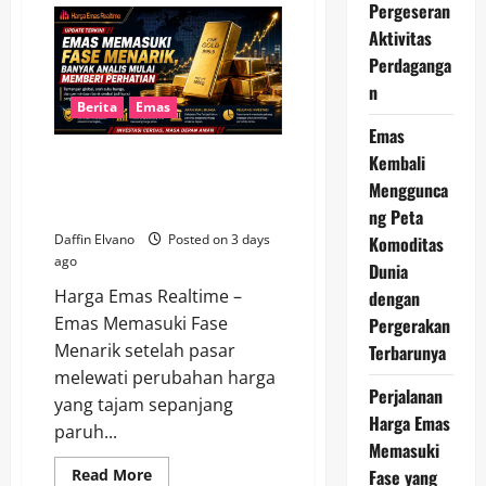
Pergeseran
Global
Membawa
Aktivitas
Babak
Baru
Perdaganga
bagi
n
Pergerakan
Harga
Berita
Emas
Emas
Emas
Kembali
Emas Memasuki Fase Menarik,
Banyak Analis Mulai Memberi
Menggunca
Perhatian
ng Peta
Daffin Elvano
Posted on 3 days
Komoditas
ago
Dunia
Harga Emas Realtime –
dengan
Emas Memasuki Fase
Pergerakan
Menarik setelah pasar
Terbarunya
melewati perubahan harga
Perjalanan
yang tajam sepanjang
Harga Emas
paruh...
Memasuki
Read
Fase yang
Read More