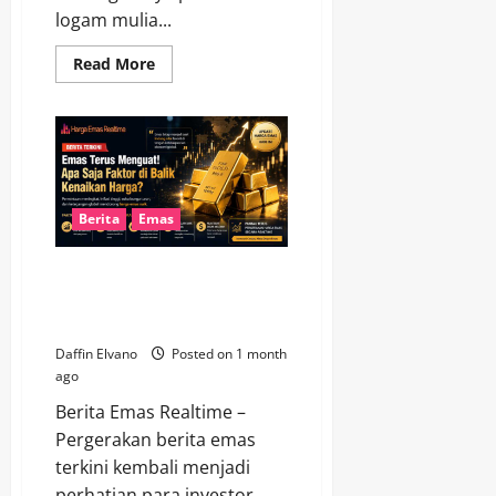
logam mulia...
Read
Read More
more
about
Harga
Emas
Terbaru
Menarik
Perhatian
Seiring
Meningkatnya
Permintaan
Berita
Emas
Dunia
Berita Emas Terkini
Mengungkap Faktor yang
Mendorong Kenaikan Harga
Daffin Elvano
Posted on 1 month
ago
Berita Emas Realtime –
Pergerakan berita emas
terkini kembali menjadi
perhatian para investor