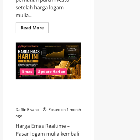
setelah harga logam
mulia...
Read
Read More
more
about
Berita
Emas
Terkini
Mengungkap
Faktor
yang
Mendorong
Kenaikan
Emas
Update Harian
Harga
Harga Emas Hari Ini 2 Juli 2026
Menawarkan Gambaran Baru
tentang Prospek Investasi
Daffin Elvano
Posted on 1 month
ago
Harga Emas Realtime –
Pasar logam mulia kembali