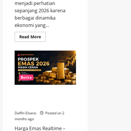
menjadi perhatian
sepanjang 2026 karena
berbagai dinamika
ekonomi yang...
Read
Read More
more
about
Berita
Emas
Terbaru
2026
Menjadi
Sorotan
karena
Dinilai
Berita
Penting
bagi
Pelaku
Prospek Emas 2026 Masih
Pasar
Cerah, Investor Mulai Menyusun
Strategi Baru
Daffin Elvano
Posted on 2
months ago
Harga Emas Realtime –