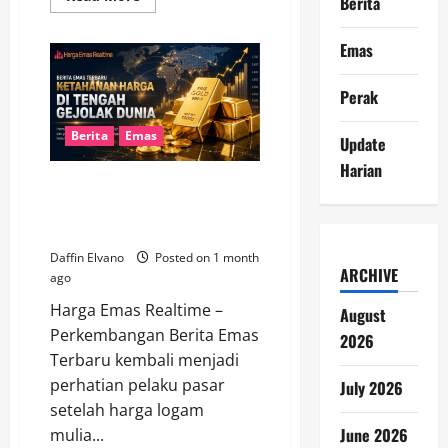
Berita
more
about
Harga
Emas
Emas
9
Juli
2026
Perak
Tetap
Kokoh
di
Berita
Emas
Update
Tengah
Ketidakpastian
Harian
Ekonomi
Berita Emas Terbaru
Dunia
Menggambarkan Ketahanan
Harga di Tengah Gejolak Dunia
Daffin Elvano
Posted on 1 month
ARCHIVE
ago
Harga Emas Realtime –
August
Perkembangan Berita Emas
2026
Terbaru kembali menjadi
perhatian pelaku pasar
July 2026
setelah harga logam
June 2026
mulia...