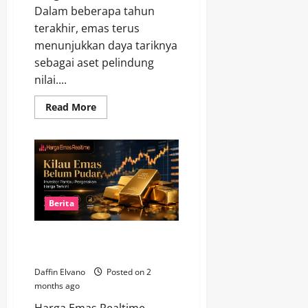
Dalam beberapa tahun
terakhir, emas terus
menunjukkan daya tariknya
sebagai aset pelindung
nilai....
Read
Read More
more
about
Prospek
Emas
2026
Masih
Cerah,
Investor
Mulai
Menyusun
Berita
Strategi
Baru
Kilau Emas Belum Pudar,
Investor Pantau Harga Terkini
Daffin Elvano
Posted on 2
months ago