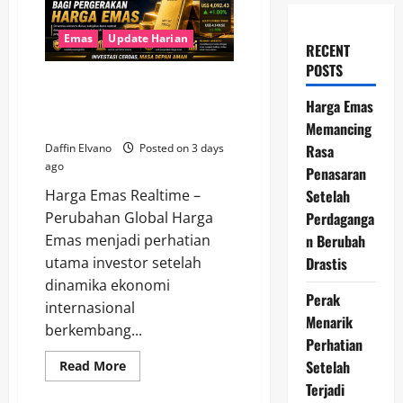
Emas
Update Harian
RECENT
POSTS
Perubahan Global Membawa
Babak Baru bagi Pergerakan
Harga Emas
Harga Emas
Memancing
Rasa
Daffin Elvano
Posted on 3 days
ago
Penasaran
Setelah
Harga Emas Realtime –
Perdaganga
Perubahan Global Harga
n Berubah
Emas menjadi perhatian
Drastis
utama investor setelah
dinamika ekonomi
Perak
internasional
Menarik
berkembang...
Perhatian
Setelah
Read
Read More
more
Terjadi
about
Perubahan