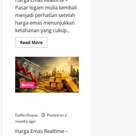
Harga Emas Realtime –
Pasar logam mulia kembali
menjadi perhatian setelah
harga emas menunjukkan
ketahanan yang cukup...
Read
Read More
more
about
Kilau
Emas
Belum
Pudar,
Investor
Pantau
Harga
Terkini
Berita
Harga Emas Kembali Primadona
Saat Dolar Melemah
Daffin Elvano
Posted on 2
months ago
Harga Emas Realtime –