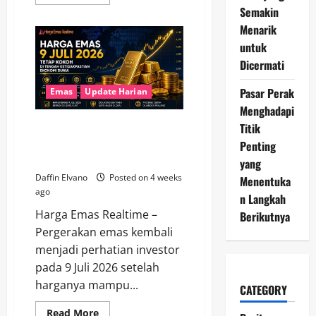
more
Semakin
about
Emas
Menarik
Memasuki
Fase
untuk
Menarik,
Banyak
Dicermati
Analis
Mulai
Memberi
Pasar Perak
Emas
Update Harian
Perhatian
Menghadapi
Harga Emas 9 Juli 2026 Tetap
Titik
Kokoh di Tengah Ketidakpastian
Penting
Ekonomi Dunia
yang
Daffin Elvano
Posted on 4 weeks
Menentuka
ago
n Langkah
Harga Emas Realtime –
Berikutnya
Pergerakan emas kembali
menjadi perhatian investor
pada 9 Juli 2026 setelah
harganya mampu...
CATEGORY
Read
Read More