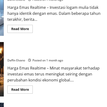
Emas
bagi
Harga Emas Realtime – Investasi logam mulia tidak
Investor
Cerdas
hanya identik dengan emas. Dalam beberapa tahun
di
Tengah
terakhir, berita...
Ketidakpastian
Ekonomi
Read
Read More
more
about
Berita
Perak
Hari
Berita Emas Terkini Membahas Strategi Investasi yang
Ini
Menunjukkan
Relevan di Era Modern dan Dinamis
Potensi
Investasi
Daffin Elvano
Posted on 1 month ago
yang
Layak
Harga Emas Realtime – Minat masyarakat terhadap
Dicermati
di
investasi emas terus meningkat seiring dengan
Tengah
Dinamika
perubahan kondisi ekonomi global....
Pasar
Read
Read More
more
about
Berita
Emas
Terkini