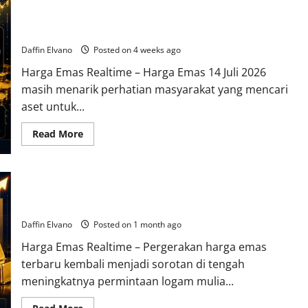
Harga Emas 14 Juli 2026 Masih Menarik sebagai Aset
Investasi
Daffin Elvano
Posted on 4 weeks ago
Harga Emas Realtime – Harga Emas 14 Juli 2026
masih menarik perhatian masyarakat yang mencari
aset untuk...
Read
Read More
more
about
Harga
Emas
14
Harga Emas Terbaru Menarik Perhatian Seiring Meningkatnya
Juli
2026
Permintaan Dunia
Masih
Menarik
Daffin Elvano
Posted on 1 month ago
sebagai
Aset
Harga Emas Realtime – Pergerakan harga emas
Investasi
terbaru kembali menjadi sorotan di tengah
meningkatnya permintaan logam mulia...
Read