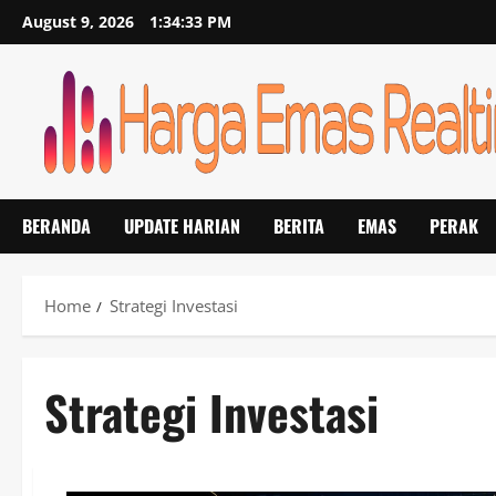
Skip
August 9, 2026
1:34:34 PM
to
content
BERANDA
UPDATE HARIAN
BERITA
EMAS
PERAK
Home
Strategi Investasi
Strategi Investasi