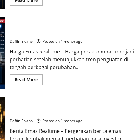
Read More
more
about
Harga
Emas
Terbaru
Harga Perak Menguat, Apa Dampaknya bagi Investor Logam
Menarik
Perhatian
Mulia?
Seiring
Meningkatnya
Daffin Elvano
Posted on 1 month ago
Permintaan
Dunia
Harga Emas Realtime – Harga perak kembali menjadi
perhatian setelah menunjukkan tren penguatan di
tengah berbagai perubahan...
Read
Read More
more
about
Harga
Perak
Menguat,
Berita Emas Terkini Mengungkap Faktor yang Mendorong
Apa
Dampaknya
Kenaikan Harga
bagi
Investor
Daffin Elvano
Posted on 1 month ago
Logam
Mulia?
Berita Emas Realtime – Pergerakan berita emas
terkini kembali menjadi perhatian para investor