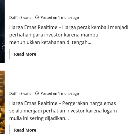
Harga Perak Hari Ini Menunjukkan Ketahanan di Tengah
Membahas
Strategi
Ketidakpastian Ekonomi
Investasi
yang
Daffin Elvano
Posted on 1 month ago
Relevan
di
Harga Emas Realtime – Harga perak kembali menjadi
Era
Modern
perhatian para investor karena mampu
dan
Dinamis
menunjukkan ketahanan di tengah...
Read
Read More
more
about
Harga
Perak
Hari
Berita Emas Terbaru Mengungkap Sinyal Pasar yang Patut
Ini
Menunjukkan
Diperhatikan
Ketahanan
di
Daffin Elvano
Posted on 1 month ago
Tengah
Ketidakpastian
Harga Emas Realtime – Pergerakan harga emas
Ekonomi
selalu menjadi perhatian investor karena logam
mulia ini sering dijadikan...
Read
Read More
more