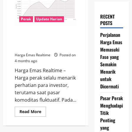
RECENT
Perak
Update Harian
POSTS
Harga Perak 9 April 2026: Terus
Perjalanan
Meningkat, Peluang Investasi
Harga Emas
Perak di Tengah Kondisi Pasar
Memasuki
Harga Emas Realtime
Posted on
Fase yang
4 months ago
Semakin
Harga Emas Realtime –
Menarik
Harga perak selalu menarik
untuk
perhatian para investor,
Dicermati
terutama saat pasar
Pasar Perak
komoditas fluktuatif. Pada...
Menghadapi
Read
Read More
Titik
more
Penting
about
Harga
yang
Perak
9