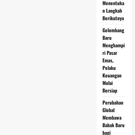
Menentuka
April
2026:
n Langkah
Terus
Meningkat,
Berikutnya
Peluang
Investasi
Gelombang
Perak
di
Baru
Tengah
Kondisi
Menghampi
Pasar
ri Pasar
Emas,
Pelaku
Keuangan
Mulai
Bersiap
Perubahan
Global
Membawa
Babak Baru
bagi