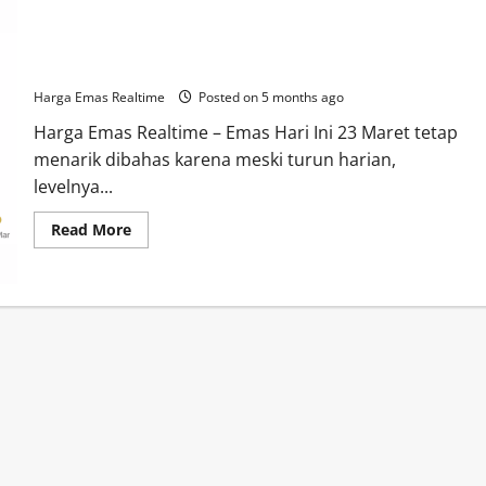
Emas Hari Ini 23 Maret 2026 Bertahan di Zona Premium,
Dipicu Ketidakpastian Global
Harga Emas Realtime
Posted on 5 months ago
Harga Emas Realtime – Emas Hari Ini 23 Maret tetap
menarik dibahas karena meski turun harian,
levelnya...
Read
Read More
more
about
Emas
Hari
Ini
23
Maret
2026
Bertahan
di
Zona
Premium,
Dipicu
Ketidakpastian
Global