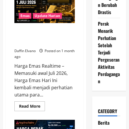
2026
n Berubah
Berpeluang
Drastis
Melanjutkan
Kenaikan
Emas
Update Harian
dalam
Perak
Jangka
Pendek
Harga Emas Hari Ini 1 Juli 2026
Menarik
Mengawali Semester Kedua
Perhatian
dengan Optimisme Pasar
Setelah
Daffin Elvano
Posted on 1 month
Terjadi
ago
Pergeseran
Harga Emas Realtime –
Aktivitas
Memasuki awal Juli 2026,
Perdaganga
Harga Emas Hari Ini
n
kembali menjadi perhatian
utama para...
Read
Read More
more
CATEGORY
about
Harga
Berita
Emas
Hari