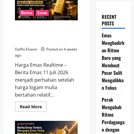
Berita
Emas
RECENT
POSTS
Berita Emas 11 Juli 2026
Menjadi Sorotan karena Harga
Emas
Bertahan Stabil
Menghadirk
an Ritme
Daffin Elvano
Posted on 4 weeks
ago
Baru yang
Membuat
Harga Emas Realtime –
Pasar Sulit
Berita Emas 11 Juli 2026
Mengalihka
menjadi perhatian setelah
n Fokus
harga logam mulia
bertahan relatif...
Perak
Mengubah
Read
Read More
more
Ritme
about
Berita
Perdaganga
Emas
11
n dengan
Juli