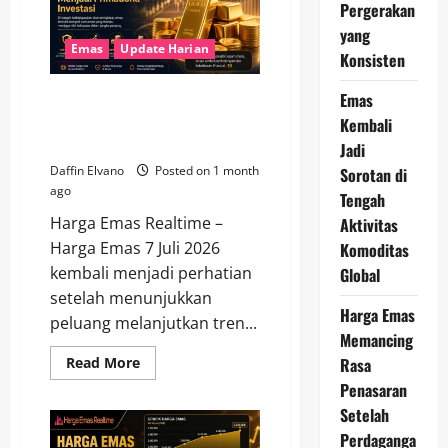
2026
Pergerakan
Menjadi
yang
Sorotan
karena
Emas
Update Harian
Konsisten
Harga
Bertahan
Stabil
Emas
Harga Emas 7 Juli 2026
Berpeluang Melanjutkan
Kembali
Kenaikan dalam Jangka Pendek
Jadi
Daffin Elvano
Posted on 1 month
Sorotan di
ago
Tengah
Harga Emas Realtime –
Aktivitas
Harga Emas 7 Juli 2026
Komoditas
kembali menjadi perhatian
Global
setelah menunjukkan
Harga Emas
peluang melanjutkan tren...
Memancing
Read
Rasa
Read More
more
Penasaran
about
Harga
Setelah
Emas
7
Perdaganga
Juli