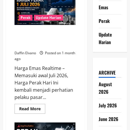
Ini
1
Emas
Juli
2026
Mengawali
Perak
Update Harian
Perak
Semester
Kedua
dengan
Harga Perak Hari Ini 1 Juli 2026
Optimisme
Update
Pasar
Bergerak Dinamis di Tengah
Harian
Sentimen Pasar Global
Daffin Elvano
Posted on 1 month
ago
Harga Emas Realtime –
ARCHIVE
Memasuki awal Juli 2026,
Harga Perak Hari Ini
August
kembali menjadi perhatian
2026
pelaku pasar...
July 2026
Read
Read More
more
about
June 2026
Harga
Perak
Hari