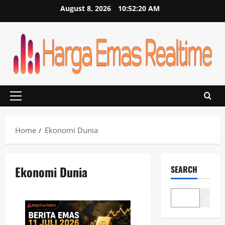
Skip
August 8, 2026
10:52:21 AM
to
content
Primary
Menu
Home
Ekonomi Dunia
Ekonomi Dunia
SEARCH
Search