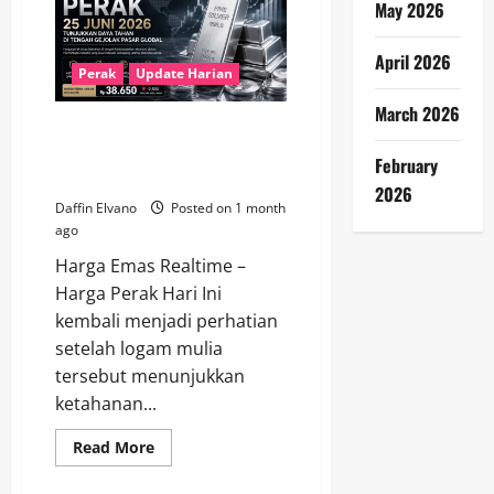
May 2026
Ini
1
Juli
2026
April 2026
Bergerak
Perak
Update Harian
Dinamis
di
March 2026
Tengah
Perak 25 Juni 2026 Tunjukkan
Sentimen
Pasar
Daya Tahan di Tengah Gejolak
February
Global
Pasar Global
2026
Daffin Elvano
Posted on 1 month
ago
Harga Emas Realtime –
Harga Perak Hari Ini
kembali menjadi perhatian
setelah logam mulia
tersebut menunjukkan
ketahanan...
Read
Read More
more
about
Perak