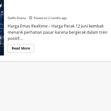
Perak Kembali Bersinar! Harga 12 Juni 2026 Didukung Tren
Positif Pasar Global
Daffin Elvano
Posted on 2 months ago
Harga Emas Realtime – Harga Perak 12 Juni kembali
menarik perhatian pasar karena bergerak dalam tren
positif....
Read
Read More
more
about
Perak
Kembali
Bersinar!
Harga
12
Juni
2026
Didukung
Tren
Positif
Pasar
Global