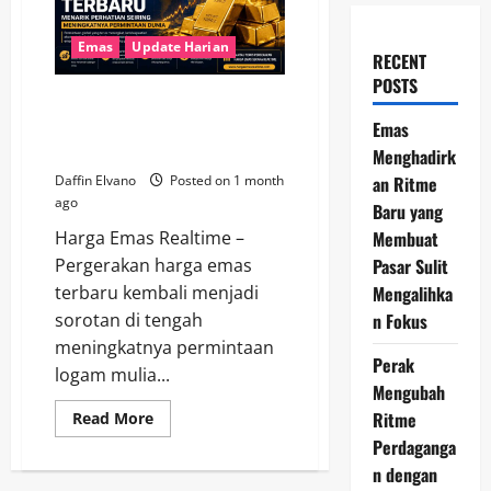
Emas
Update Harian
RECENT
POSTS
Harga Emas Terbaru Menarik
Perhatian Seiring Meningkatnya
Emas
Permintaan Dunia
Menghadirk
an Ritme
Daffin Elvano
Posted on 1 month
ago
Baru yang
Membuat
Harga Emas Realtime –
Pasar Sulit
Pergerakan harga emas
Mengalihka
terbaru kembali menjadi
n Fokus
sorotan di tengah
meningkatnya permintaan
Perak
logam mulia...
Mengubah
Ritme
Read
Read More
more
Perdaganga
about
Harga
n dengan
Emas