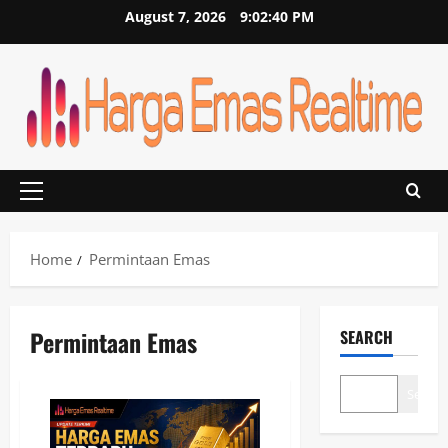
Skip
August 7, 2026
9:02:40 PM
to
content
Primary
Menu
Home
Permintaan Emas
Permintaan Emas
SEARCH
Search