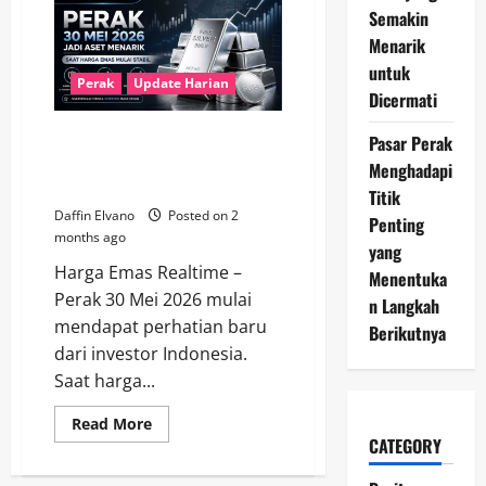
6
Semakin
Juli
2026
Menarik
Berpotensi
Menguat
untuk
Seiring
Perak
Update Harian
Dicermati
Meningkatnya
Permintaan
Industri
Perak 30 Mei 2026 Jadi Aset
Pasar Perak
Menarik Saat Harga Emas Mulai
Menghadapi
Stabil
Titik
Daffin Elvano
Posted on 2
Penting
months ago
yang
Harga Emas Realtime –
Menentuka
Perak 30 Mei 2026 mulai
n Langkah
mendapat perhatian baru
Berikutnya
dari investor Indonesia.
Saat harga...
Read
Read More
more
CATEGORY
about
Perak
30