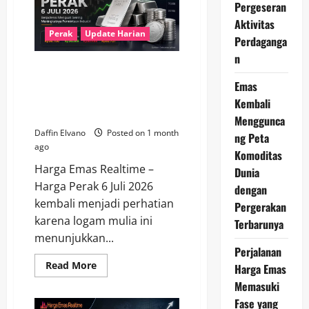
10
Pergeseran
Juli
Aktivitas
2026
Bergerak
Perak
Update Harian
Perdaganga
Stabil
di
n
Tengah
Harga Perak 6 Juli 2026
Sentimen
Pasar
Berpotensi Menguat Seiring
Emas
Global
Meningkatnya Permintaan
Kembali
Industri
Menggunca
Daffin Elvano
Posted on 1 month
ng Peta
ago
Komoditas
Harga Emas Realtime –
Dunia
Harga Perak 6 Juli 2026
dengan
kembali menjadi perhatian
Pergerakan
karena logam mulia ini
Terbarunya
menunjukkan...
Perjalanan
Read
Read More
Harga Emas
more
about
Memasuki
Harga
Fase yang
Perak