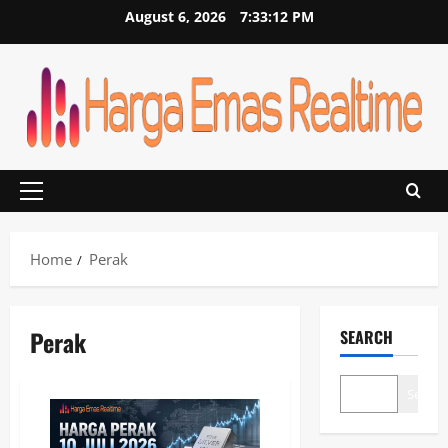
Skip
August 6, 2026
7:33:12 PM
to
content
Primary
Menu
Home
Perak
Perak
SEARCH
Search