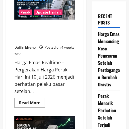
Perak
Update Harian
RECENT
POSTS
Harga Perak Hari Ini 10 Juli
2026 Bergerak Stabil di Tengah
Harga Emas
Sentimen Pasar Global
Memancing
Rasa
Daffin Elvano
Posted on 4 weeks
ago
Penasaran
Setelah
Harga Emas Realtime –
Perdaganga
Pergerakan Harga Perak
n Berubah
Hari Ini 10 Juli 2026 menjadi
Drastis
perhatian pelaku pasar
setelah...
Perak
Menarik
Read
Read More
more
Perhatian
about
Harga
Setelah
Perak
Hari
Terjadi
Ini