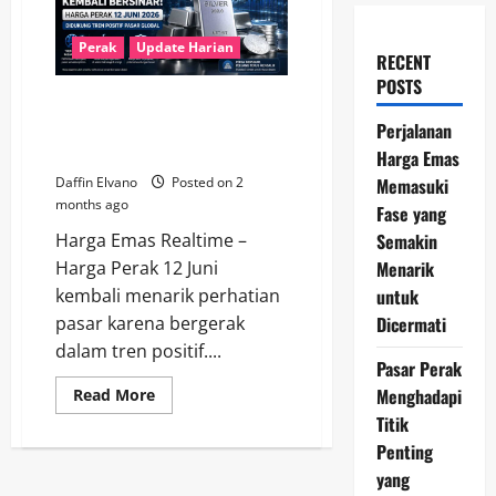
Perak
Update Harian
RECENT
POSTS
Perak Kembali Bersinar! Harga
12 Juni 2026 Didukung Tren
Perjalanan
Positif Pasar Global
Harga Emas
Memasuki
Daffin Elvano
Posted on 2
months ago
Fase yang
Semakin
Harga Emas Realtime –
Menarik
Harga Perak 12 Juni
untuk
kembali menarik perhatian
Dicermati
pasar karena bergerak
dalam tren positif....
Pasar Perak
Menghadapi
Read
Read More
more
Titik
about
Perak
Penting
Kembali
Bersinar!
yang
Harga