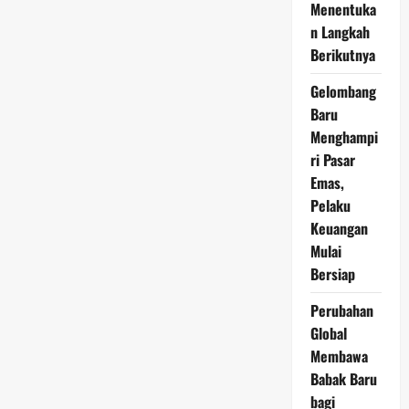
12
Menentuka
Juni
n Langkah
2026
Didukung
Berikutnya
Tren
Positif
Pasar
Gelombang
Global
Baru
Menghampi
ri Pasar
Emas,
Pelaku
Keuangan
Mulai
Bersiap
Perubahan
Global
Membawa
Babak Baru
bagi