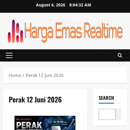
Skip
August 6, 2026
8:04:32 AM
to
content
Primary
Menu
Home
Perak 12 Juni 2026
Perak 12 Juni 2026
SEARCH
Search