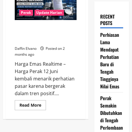
Perak
Update Harian
RECENT
POSTS
Perak Kembali Bersinar! Harga
12 Juni 2026 Didukung Tren
Perhiasan
Positif Pasar Global
Lama
Mendapat
Daffin Elvano
Posted on 2
months ago
Perhatian
Baru di
Harga Emas Realtime –
Tengah
Harga Perak 12 Juni
Tingginya
kembali menarik perhatian
Nilai Emas
pasar karena bergerak
dalam tren positif....
Perak
Semakin
Read
Read More
more
Dibutuhkan
about
Perak
di Tengah
Kembali
Bersinar!
Perlombaan
Harga