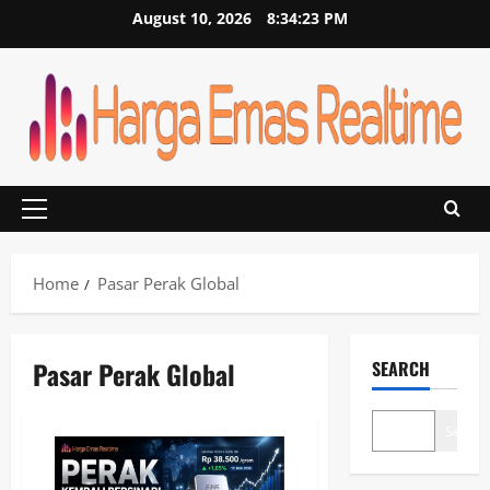
Skip
August 10, 2026
8:34:23 PM
to
content
Primary
Menu
Home
Pasar Perak Global
Pasar Perak Global
SEARCH
Search