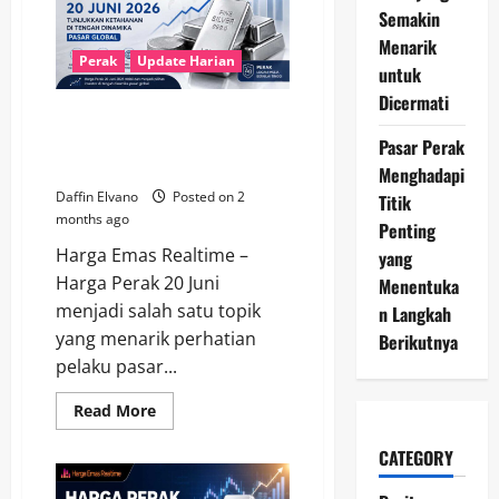
21
Semakin
Juni
Menarik
2026
Bertahan
Perak
Update Harian
untuk
Kuat,
Investor
Dicermati
Mulai
Harga Perak 20 Juni 2026
Melirik
Peluang
Tunjukkan Ketahanan di Tengah
Pasar Perak
Baru
Dinamika Pasar Global
Menghadapi
Daffin Elvano
Posted on 2
Titik
months ago
Penting
Harga Emas Realtime –
yang
Harga Perak 20 Juni
Menentuka
menjadi salah satu topik
n Langkah
yang menarik perhatian
Berikutnya
pelaku pasar...
Read
Read More
more
about
CATEGORY
Harga
Perak
20