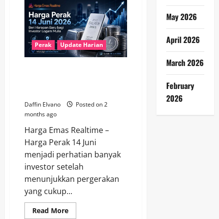
Perak
19
May 2026
Juni
2026
Kembali
Jadi
April 2026
Sorotan
Perak
Update Harian
di
Tengah
March 2026
Tren
Harga Perak 14 Juni 2026 Beri
Logam
Mulia
Harapan Baru bagi Investor
February
Logam Mulia
2026
Daffin Elvano
Posted on 2
months ago
Harga Emas Realtime –
Harga Perak 14 Juni
menjadi perhatian banyak
investor setelah
menunjukkan pergerakan
yang cukup...
Read
Read More
more