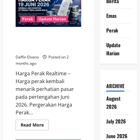
Berita
Juni
2026
Tunjukkan
Ketahanan
Emas
di
Perak
Update Harian
Tengah
Dinamika
Perak
Pasar
Harga Perak 19 Juni 2026
Global
Kembali Jadi Sorotan di Tengah
Update
Tren Logam Mulia
Harian
Daffin Elvano
Posted on 2
months ago
Harga Perak Realtime –
Harga perak kembali
ARCHIVE
menarik perhatian pasar
pada pertengahan Juni
August
2026. Pergerakan Harga
2026
Perak...
July 2026
Read
Read More
more
about
June 2026
Harga