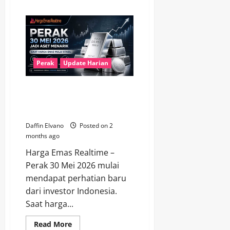
about
Harga
Perak
14
Juni
2026
Beri
Harapan
Baru
Perak
Update Harian
bagi
Investor
Logam
Perak 30 Mei 2026 Jadi Aset
Mulia
Menarik Saat Harga Emas Mulai
Stabil
Daffin Elvano
Posted on 2
months ago
Harga Emas Realtime –
Perak 30 Mei 2026 mulai
mendapat perhatian baru
dari investor Indonesia.
Saat harga...
Read
Read More