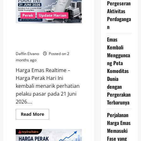
2026
Pergeseran
Tetap
Aktivitas
Kokoh,
Peluang
Perak
Update Harian
Perdaganga
Baru
Mulai
n
Bermunculan
Harga Perak Hari Ini 21 Juni
2026 Bertahan Kuat, Investor
Emas
Mulai Melirik Peluang Baru
Kembali
Daffin Elvano
Posted on 2
Menggunca
months ago
ng Peta
Harga Emas Realtime –
Komoditas
Harga Perak Hari Ini
Dunia
kembali menarik perhatian
dengan
pelaku pasar pada 21 Juni
Pergerakan
2026....
Terbarunya
Read
Perjalanan
Read More
more
Harga Emas
about
Harga
Memasuki
Perak
Hari
Fase yang
Ini