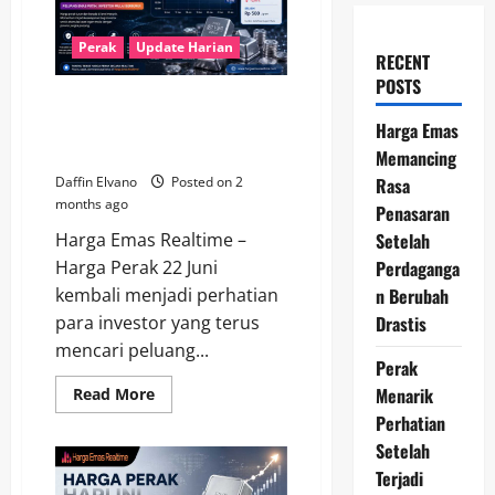
Perak
Update Harian
RECENT
POSTS
Harga Perak 22 Juni 2026 Tetap
Kokoh, Peluang Baru Mulai
Harga Emas
Bermunculan
Memancing
Rasa
Daffin Elvano
Posted on 2
months ago
Penasaran
Setelah
Harga Emas Realtime –
Perdaganga
Harga Perak 22 Juni
n Berubah
kembali menjadi perhatian
Drastis
para investor yang terus
mencari peluang...
Perak
Menarik
Read
Read More
more
Perhatian
about
Harga
Setelah
Perak
22
Terjadi
Juni