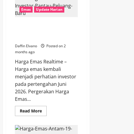
2026
Kembali
Emas
Update Harian
Jadi
Sorotan
di
Tengah
Harga Emas 19 Juni 2026
Tren
Bergerak Dinamis, Investor
Logam
Mulia
Pantau Peluang Baru
Daffin Elvano
Posted on 2
months ago
Harga Emas Realtime –
Harga emas kembali
menjadi perhatian investor
pada pertengahan Juni
2026. Pergerakan Harga
Emas...
Read
Read More
more
about
Harga
Emas
19