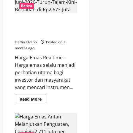
Juni
2026
Berita
Bergerak
Dinamis,
Investor
Harga Emas Antam 19 Juni 2026
Pantau
Peluang
Turun Tajam, Kini Bertahan di
Baru
Rp2,673 Juta
Daffin Elvano
Posted on 2
months ago
Harga Emas Realtime –
Harga emas selalu menjadi
perhatian utama bagi
investor dan masyarakat
yang mencari instrumen...
Read
Read More
more
about
Harga
Emas
Antam
19
Juni
2026