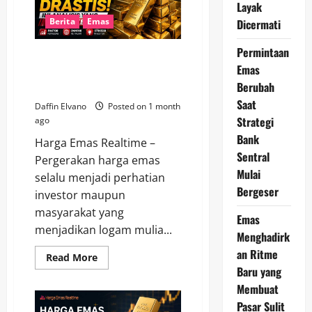
Berpotensi
Layak
Menentukan
Arah
Berita
Emas
Dicermati
Tren
Investasi
Pekan
Permintaan
Harga Emas Hari Ini Bergerak
Depan
Emas
Drastis, Ini Analisis yang Wajib
Berubah
Diketahui
Saat
Daffin Elvano
Posted on 1 month
Strategi
ago
Bank
Harga Emas Realtime –
Sentral
Pergerakan harga emas
Mulai
selalu menjadi perhatian
Bergeser
investor maupun
masyarakat yang
Emas
menjadikan logam mulia...
Menghadirk
an Ritme
Read
Read More
more
Baru yang
about
Harga
Membuat
Emas
Pasar Sulit
Hari