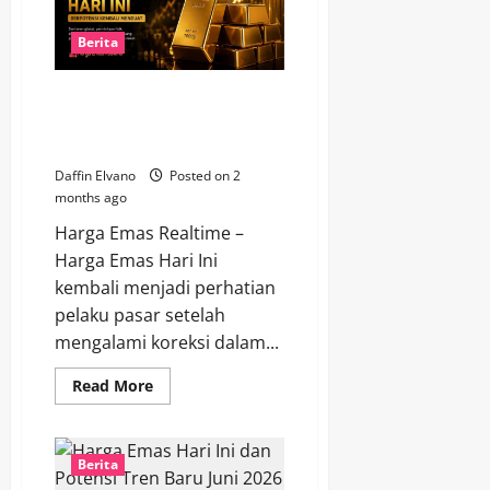
Capai
Rp2,711
Juta
Berita
per
Gram
Setelah Koreksi Sepekan, Harga
Emas Hari Ini Berpotensi
Kembali Menguat
Daffin Elvano
Posted on 2
months ago
Harga Emas Realtime –
Harga Emas Hari Ini
kembali menjadi perhatian
pelaku pasar setelah
mengalami koreksi dalam...
Read
Read More
more
about
Setelah
Koreksi
Sepekan,
Berita
Harga