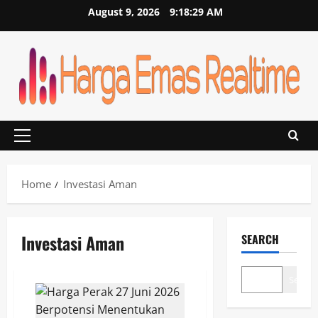
Skip
August 9, 2026
9:18:29 AM
to
content
Primary
Menu
Home
Investasi Aman
Investasi Aman
SEARCH
Search