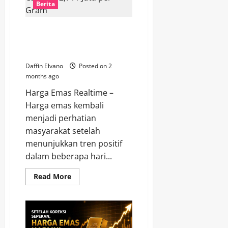
Berita
Turun
Tajam,
Kini
Bertahan
Harga Emas Antam Melanjutkan
di
Penguatan, Capai Rp2,711 Juta
Rp2,673
Juta
per Gram
Daffin Elvano
Posted on 2
months ago
Harga Emas Realtime –
Harga emas kembali
menjadi perhatian
masyarakat setelah
menunjukkan tren positif
dalam beberapa hari...
Read
Read More
more
about
Harga
Emas
Antam
Melanjutkan
Penguatan,