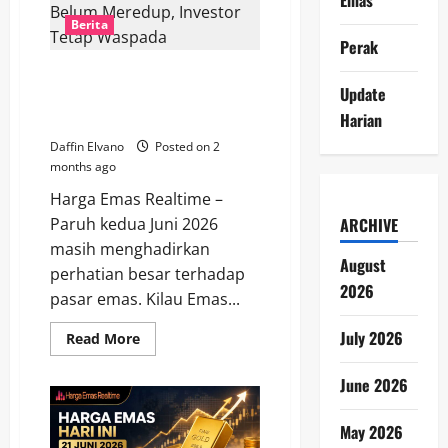
Juni
2026
Berita
Berubah,
Perak
Saat
Tepat
Kilau Emas 23 Juni 2026 Belum
Menambah
Update
Aset
Meredup, Investor Tetap
Safe
Harian
Waspada
Haven?
Daffin Elvano
Posted on 2
months ago
Harga Emas Realtime –
ARCHIVE
Paruh kedua Juni 2026
masih menghadirkan
August
perhatian besar terhadap
2026
pasar emas. Kilau Emas...
July 2026
Read
Read More
more
about
Kilau
June 2026
Emas
23
Juni
May 2026
2026