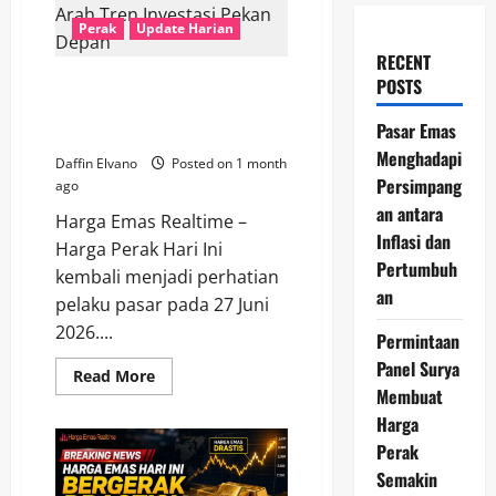
Perak
Update Harian
RECENT
Harga Perak 27 Juni 2026
POSTS
Berpotensi Menentukan Arah
Pasar Emas
Tren Investasi Pekan Depan
Menghadapi
Daffin Elvano
Posted on 1 month
Persimpang
ago
an antara
Harga Emas Realtime –
Inflasi dan
Harga Perak Hari Ini
Pertumbuh
kembali menjadi perhatian
an
pelaku pasar pada 27 Juni
2026....
Permintaan
Panel Surya
Read
Read More
more
Membuat
about
Harga
Harga
Perak
Perak
27
Juni
Semakin
2026