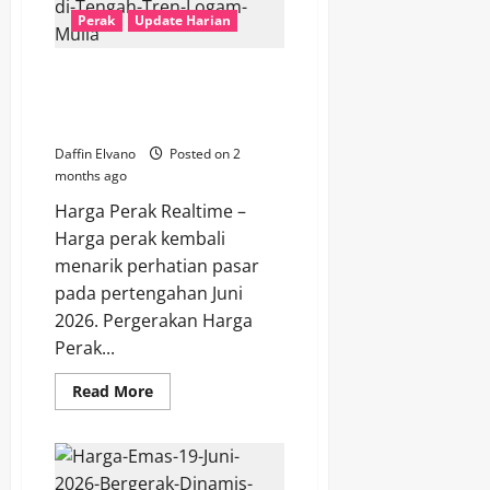
Juni
Perak
Update Harian
2026
Mengirim
Sinyal
Positif
Harga Perak 19 Juni 2026
untuk
Kembali Jadi Sorotan di Tengah
Pergerakan
Pekan
Tren Logam Mulia
Depan
Daffin Elvano
Posted on 2
months ago
Harga Perak Realtime –
Harga perak kembali
menarik perhatian pasar
pada pertengahan Juni
2026. Pergerakan Harga
Perak...
Read
Read More
more
about
Harga
Perak
19
Juni