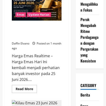
Ini
Mengalihka
Bergerak
Drastis,
n Fokus
Ini
Analisis
Emas
Update Harian
yang
Perak
Wajib
Diketahui
Mengubah
Harga Emas 25 Juni 2026
Ritme
Berubah, Saat Tepat Menambah
Perdaganga
Aset Safe Haven?
n dengan
Daffin Elvano
Posted on 1 month
Pergerakan
ago
yang
Harga Emas Realtime –
Konsisten
Harga Emas Hari Ini
kembali menjadi perhatian
banyak investor pada 25
Juni 2026....
CATEGORY
Read
Read More
more
Berita
about
Harga
Emas
25
Emas