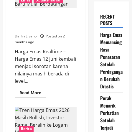
Emas
Update Harian
Harga Emas 12 Juni 2026 Jadi
RECENT
Perbincangan, Investor Baru
POSTS
Mulai Berdatangan
Harga Emas
Daffin Elvano
Posted on 2
Memancing
months ago
Rasa
Harga Emas Realtime –
Penasaran
Harga Emas 12 Juni kembali
Setelah
menjadi sorotan karena
Perdaganga
nilainya masih berada di
n Berubah
level...
Drastis
Read
Read More
more
Perak
about
Harga
Menarik
Emas
Perhatian
12
Juni
Setelah
2026
Jadi
Terjadi
Berita
Perbincangan,