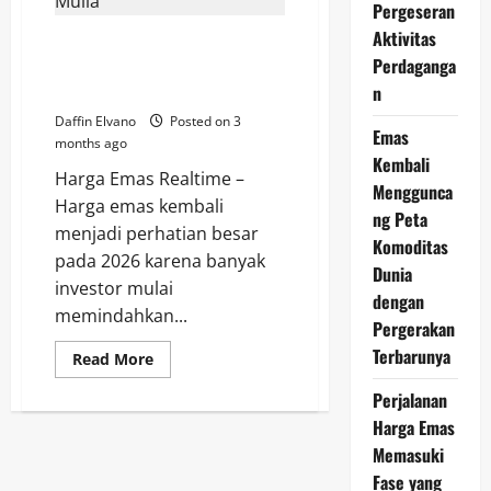
Investor
Pergeseran
Baru
Aktivitas
Mulai
Tren Harga Emas 2026 Masih
Berdatangan
Perdaganga
Bullish, Investor Ramai Beralih
ke Logam Mulia
n
Daffin Elvano
Posted on 3
Emas
months ago
Kembali
Harga Emas Realtime –
Menggunca
Harga emas kembali
ng Peta
menjadi perhatian besar
Komoditas
pada 2026 karena banyak
Dunia
investor mulai
dengan
memindahkan...
Pergerakan
Terbarunya
Read
Read More
more
about
Perjalanan
Tren
Harga
Harga Emas
Emas
2026
Memasuki
Masih
Fase yang
Bullish,