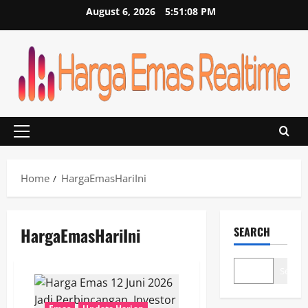
Skip
August 6, 2026
5:51:08 PM
to
content
Primary
Menu
Home
HargaEmasHariIni
HargaEmasHariIni
SEARCH
Search