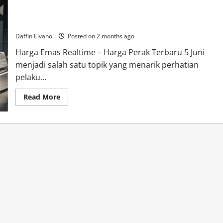
Harga Perak Terbaru 5 Juni 2026 Naik Bertahap, Investor
Jangka Panjang Mulai Optimistis
Daffin Elvano
Posted on 2 months ago
Harga Emas Realtime – Harga Perak Terbaru 5 Juni
menjadi salah satu topik yang menarik perhatian
pelaku...
Read
Read More
more
about
Harga
Perak
Terbaru
5
Juni
2026
Naik
Bertahap,
Investor
Jangka
Panjang
Mulai
Optimistis