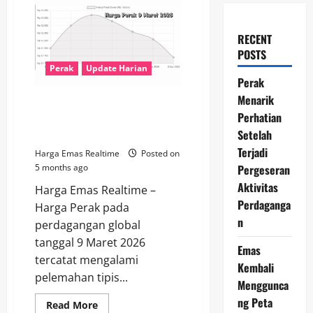
RECENT
POSTS
Perak
Update Harian
Perak
Menarik
Harga Perak Dunia 9 Maret
Perhatian
2026 Melemah Tipis, Investor
Setelah
Waspadai Pasar Global
Terjadi
Harga Emas Realtime
Posted on
Pergeseran
5 months ago
Aktivitas
Harga Emas Realtime –
Perdaganga
Harga Perak pada
n
perdagangan global
tanggal 9 Maret 2026
Emas
tercatat mengalami
Kembali
pelemahan tipis...
Menggunca
ng Peta
Read
Read More