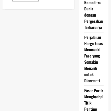
more
Komoditas
about
Harga
Dunia
Perak
dengan
Dunia
9
Pergerakan
Maret
2026
Terbarunya
Melemah
Tipis,
Investor
Perjalanan
Waspadai
Pasar
Harga Emas
Global
Memasuki
Fase yang
Semakin
Menarik
untuk
Dicermati
Pasar Perak
Menghadapi
Titik
Penting