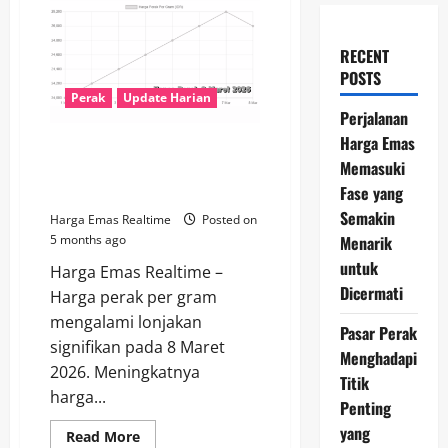
RECENT
POSTS
Perak
Update Harian
Perjalanan
Harga Emas
Perak Meningkat pada 8 Maret
Memasuki
2026: Sentimen Global Dorong
Fase yang
Lonjakan Harga
Semakin
Harga Emas Realtime
Posted on
Menarik
5 months ago
untuk
Harga Emas Realtime –
Dicermati
Harga perak per gram
mengalami lonjakan
Pasar Perak
signifikan pada 8 Maret
Menghadapi
2026. Meningkatnya
Titik
harga...
Penting
yang
Read
Read More