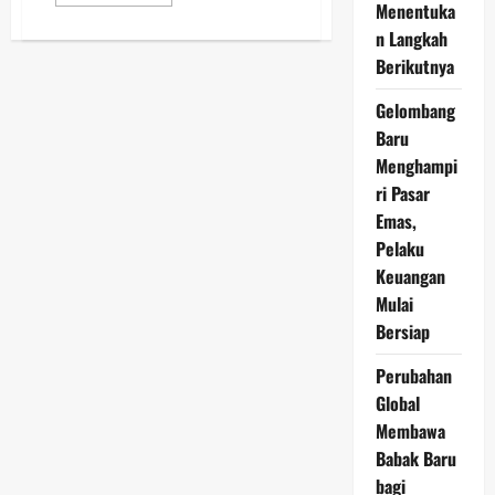
more
Menentuka
about
Perak
n Langkah
Meningkat
Berikutnya
pada
8
Maret
Gelombang
2026:
Sentimen
Baru
Global
Dorong
Menghampi
Lonjakan
Harga
ri Pasar
Emas,
Pelaku
Keuangan
Mulai
Bersiap
Perubahan
Global
Membawa
Babak Baru
bagi