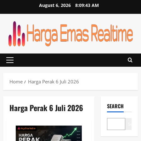
Skip
August 6, 2026
8:09:44 AM
to
content
Primary
Menu
Home
Harga Perak 6 Juli 2026
Harga Perak 6 Juli 2026
SEARCH
Search