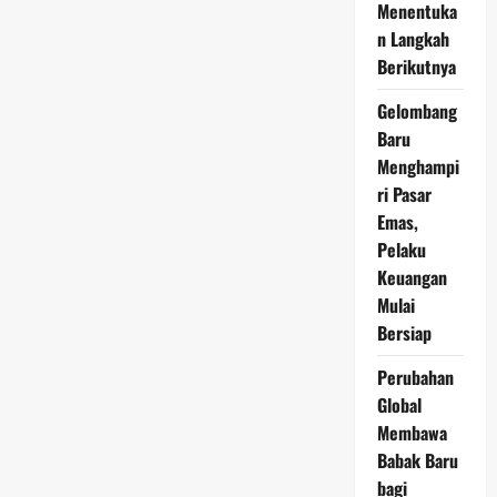
Menentuka
Juli
2026
n Langkah
Berpotensi
Menguat
Berikutnya
Seiring
Meningkatnya
Gelombang
Permintaan
Industri
Baru
Menghampi
ri Pasar
Emas,
Pelaku
Keuangan
Mulai
Bersiap
Perubahan
Global
Membawa
Babak Baru
bagi