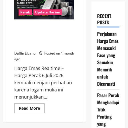
Perak
Update Harian
RECENT
POSTS
Harga Perak 6 Juli 2026
Berpotensi Menguat Seiring
Perjalanan
Meningkatnya Permintaan
Harga Emas
Industri
Memasuki
Daffin Elvano
Posted on 1 month
Fase yang
ago
Semakin
Harga Emas Realtime –
Menarik
Harga Perak 6 Juli 2026
untuk
kembali menjadi perhatian
Dicermati
karena logam mulia ini
Pasar Perak
menunjukkan...
Menghadapi
Read
Read More
Titik
more
Penting
about
Harga
yang
Perak
6