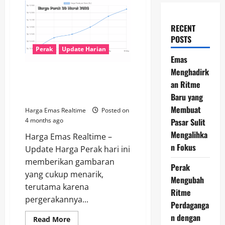
RECENT
POSTS
Perak
Update Harian
Emas
Menghadirk
Update Harga Perak 30 Maret
an Ritme
2026, Tren Kenaikan Perlahan
Baru yang
Terbentuk
Membuat
Harga Emas Realtime
Posted on
Pasar Sulit
4 months ago
Mengalihka
Harga Emas Realtime –
n Fokus
Update Harga Perak hari ini
memberikan gambaran
Perak
yang cukup menarik,
Mengubah
terutama karena
Ritme
pergerakannya...
Perdaganga
n dengan
Read
Read More