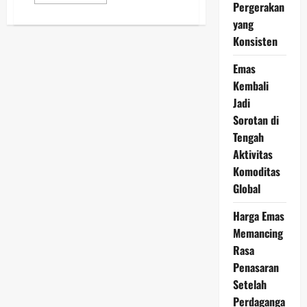
more
Pergerakan
about
Update
yang
Harga
Konsisten
Perak
30
Maret
Emas
2026,
Tren
Kembali
Kenaikan
Perlahan
Jadi
Terbentuk
Sorotan di
Tengah
Aktivitas
Komoditas
Global
Harga Emas
Memancing
Rasa
Penasaran
Setelah
Perdaganga