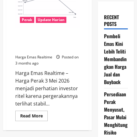
RECENT
Perak
Update Harian
POSTS
Harga Perak Antam 3 Mei 2026
Pembeli
Stabil, Peluang Beli Mulai Jadi
Emas Kini
Sorotan
Lebih Teliti
Harga Emas Realtime
Posted on
Membandin
3 months ago
gkan Harga
Harga Emas Realtime –
Jual dan
Harga Perak 3 Mei 2026
Buyback
menjadi perhatian investor
Persediaan
ritel karena pergerakannya
Perak
terlihat stabil...
Menyusut,
Read
Read More
Pasar Mulai
more
Menghitung
about
Harga
Risiko
Perak
Antam