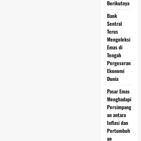
Berikutnya
3
Mei
2026
Bank
Stabil,
Peluang
Sentral
Beli
Terus
Mulai
Jadi
Mengoleksi
Sorotan
Emas di
Tengah
Pergeseran
Ekonomi
Dunia
Pasar Emas
Menghadapi
Persimpang
an antara
Inflasi dan
Pertumbuh
an