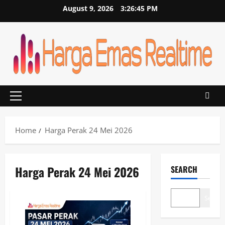
Skip
August 9, 2026
3:26:45 PM
to
content
Primary
Menu
Home
Harga Perak 24 Mei 2026
Harga Perak 24 Mei 2026
SEARCH
Search