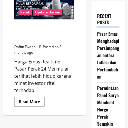
Perak
Update Harian
RECENT
POSTS
Pasar Perak 24 Mei 2026 Mulai
Bergairah, Investor Ritel Ramai
Pasar Emas
Cari Peluang
Menghadapi
Daffin Elvano
Posted on 3
Persimpang
months ago
an antara
Harga Emas Realtime –
Inflasi dan
Pasar Perak 24 Mei mulai
Pertumbuh
terlihat lebih hidup karena
an
minat investor ritel
Permintaan
terhadap...
Panel Surya
Read
Membuat
Read More
more
Harga
about
Pasar
Perak
Perak
24
Semakin
Mei