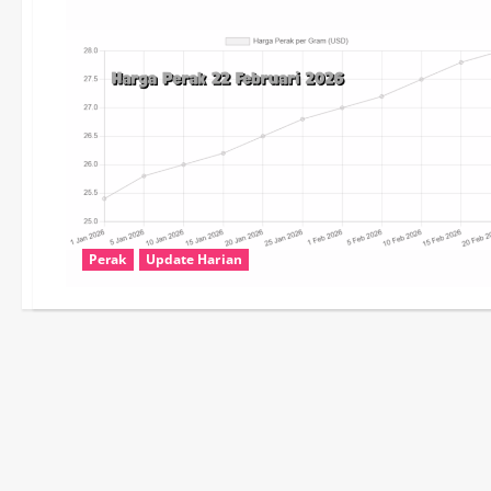
Perak
Update Harian