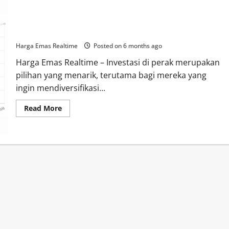
Panduan Lengkap Berinvestasi di Perak 22 Februari 2026:
Faktor, Risiko, dan Peluang
Harga Emas Realtime
Posted on 6 months ago
Harga Emas Realtime – Investasi di perak merupakan
pilihan yang menarik, terutama bagi mereka yang
ingin mendiversifikasi...
Read
Read More
more
about
Panduan
Lengkap
Berinvestasi
di
Perak
22
Februari
2026:
Faktor,
Risiko,
dan
Peluang