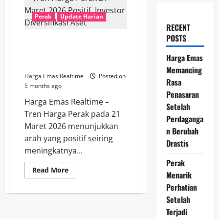
Perak
Update Harian
RECENT
POSTS
Tren Harga Perak 21 Maret
2026 Positif, Investor
Harga Emas
Diversifikasi Aset
Memancing
Harga Emas Realtime
Posted on
Rasa
5 months ago
Penasaran
Harga Emas Realtime –
Setelah
Tren Harga Perak pada 21
Perdaganga
Maret 2026 menunjukkan
n Berubah
arah yang positif seiring
Drastis
meningkatnya...
Perak
Read
Read More
Menarik
more
about
Perhatian
Tren
Harga
Setelah
Perak
21
Terjadi
Maret