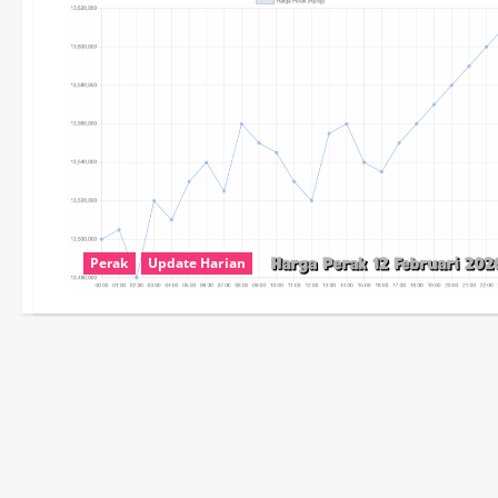
Perak
Update Harian