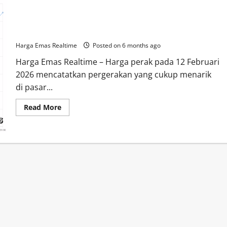
Harga Perak 12 Februari 2026: Tren Terbaru dan Analisis
Pergerakan Pasar
Harga Emas Realtime
Posted on 6 months ago
Harga Emas Realtime – Harga perak pada 12 Februari
2026 mencatatkan pergerakan yang cukup menarik
di pasar...
Read
Read More
more
about
Harga
Perak
12
Februari
2026:
Tren
Terbaru
dan
Analisis
Pergerakan
Pasar