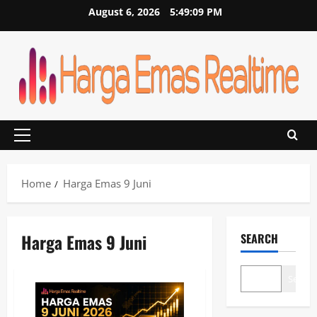
Skip
August 6, 2026
5:49:09 PM
to
content
Primary
Menu
Home
Harga Emas 9 Juni
Harga Emas 9 Juni
SEARCH
Search