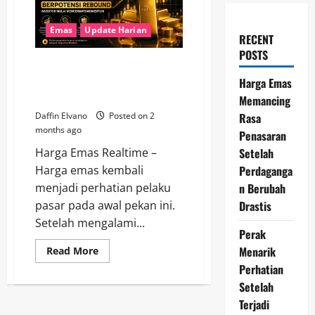
Emas
Update Harian
RECENT
POSTS
Harga Emas 9 Juni 2026
Berpotensi Rebound, Investor
Harga Emas
Mulai Mencermati Momentum
Memancing
Rasa
Daffin Elvano
Posted on 2
months ago
Penasaran
Setelah
Harga Emas Realtime –
Perdaganga
Harga emas kembali
n Berubah
menjadi perhatian pelaku
Drastis
pasar pada awal pekan ini.
Setelah mengalami...
Perak
Menarik
Read
Read More
more
Perhatian
about
Harga
Setelah
Emas
9
Terjadi
Juni