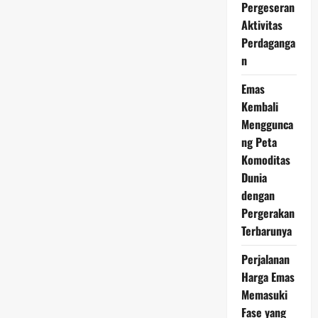
2026
Pergeseran
Berpotensi
Aktivitas
Rebound,
Investor
Perdaganga
Mulai
Mencermati
n
Momentum
Emas
Kembali
Menggunca
ng Peta
Komoditas
Dunia
dengan
Pergerakan
Terbarunya
Perjalanan
Harga Emas
Memasuki
Fase yang