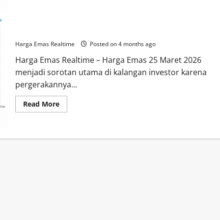
Harga Emas 25 Maret 2026 Cenderung Stabil, Momentum
Akumulasi Terbuka
Harga Emas Realtime
Posted on 4 months ago
Harga Emas Realtime – Harga Emas 25 Maret 2026
menjadi sorotan utama di kalangan investor karena
pergerakannya...
Read
Read More
more
about
Harga
Emas
25
Maret
2026
Cenderung
Stabil,
Momentum
Akumulasi
Terbuka