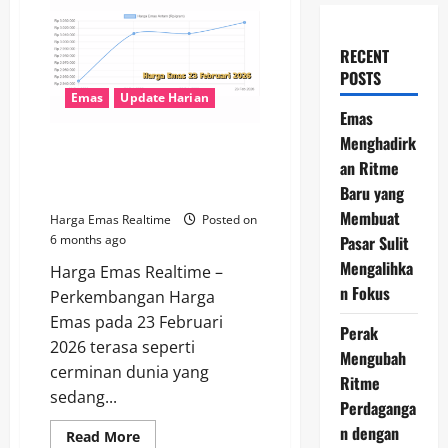
RECENT
POSTS
Emas
Update Harian
Emas
Menghadirk
Perkembangan Harga Emas 23
an Ritme
Februari 2026 di Tengah
Baru yang
Dinamika Ekonomi
Membuat
Harga Emas Realtime
Posted on
Pasar Sulit
6 months ago
Mengalihka
Harga Emas Realtime –
n Fokus
Perkembangan Harga
Emas pada 23 Februari
Perak
2026 terasa seperti
Mengubah
cerminan dunia yang
Ritme
sedang...
Perdaganga
n dengan
Read
Read More