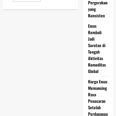
more
Pergerakan
about
Perkembangan
yang
Harga
Konsisten
Emas
23
Februari
Emas
2026
di
Kembali
Tengah
Dinamika
Jadi
Ekonomi
Sorotan di
Tengah
Aktivitas
Komoditas
Global
Harga Emas
Memancing
Rasa
Penasaran
Setelah
Perdaganga