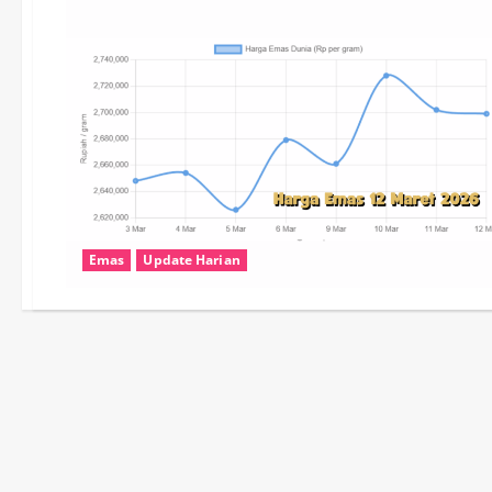
Emas
Update Harian