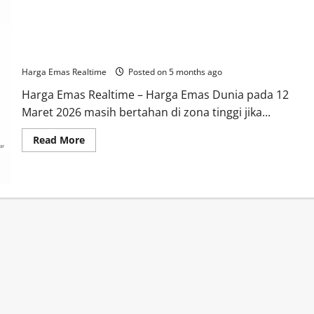
Harga Emas Dunia 12 Maret 2026 Tetap Kuat, Bertahan di
Level Tinggi
Harga Emas Realtime
Posted on 5 months ago
Harga Emas Realtime – Harga Emas Dunia pada 12
Maret 2026 masih bertahan di zona tinggi jika...
Read
Read More
more
about
Harga
Emas
Dunia
12
Maret
2026
Tetap
Kuat,
Bertahan
di
Level
Tinggi