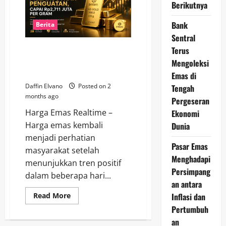
13
Berikutnya
Juni
2026
Bank
Naik,
Berita
Momentum
Sentral
Penguatan
Masih
Terus
Harga Emas Antam Melanjutkan
Berlanjut
Penguatan, Capai Rp2,711 Juta
Mengoleksi
per Gram
Emas di
Daffin Elvano
Posted on 2
Tengah
months ago
Pergeseran
Harga Emas Realtime –
Ekonomi
Harga emas kembali
Dunia
menjadi perhatian
Pasar Emas
masyarakat setelah
Menghadapi
menunjukkan tren positif
Persimpang
dalam beberapa hari...
an antara
Read
Inflasi dan
Read More
more
Pertumbuh
about
Harga
an
Emas