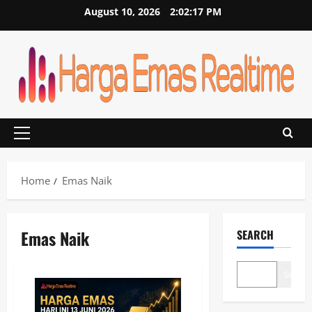
Skip
August 10, 2026
2:02:17 PM
to
content
Primary
Menu
Home
Emas Naik
Emas Naik
SEARCH
Search