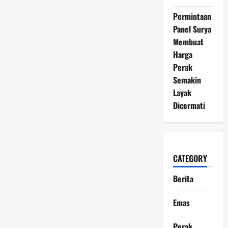
Antam
Melanjutkan
Permintaan
Penguatan,
Capai
Panel Surya
Rp2,711
Juta
Membuat
per
Harga
Gram
Perak
Semakin
Layak
Dicermati
CATEGORY
Berita
Emas
Perak