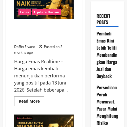
Emas
Update Harian
RECENT
POSTS
Harga Emas Hari Ini 13 Juni
2026 Naik, Momentum
Pembeli
Penguatan Masih Berlanjut
Emas Kini
Lebih Teliti
Daffin Elvano
Posted on 2
months ago
Membandin
gkan Harga
Harga Emas Realtime –
Jual dan
Harga emas kembali
Buyback
menunjukkan performa
yang positif pada 13 Juni
Persediaan
2026. Setelah beberapa...
Perak
Menyusut,
Read
Read More
more
Pasar Mulai
about
Harga
Menghitung
Emas
Hari
Risiko
Ini