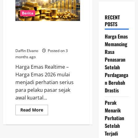
Berita
RECENT
POSTS
Harga Emas 2026 Diprediksi
Naik, Faktor Ini Mulai Gerakkan
Harga Emas
Pasar
Memancing
Rasa
Daffin Elvano
Posted on 3
months ago
Penasaran
Setelah
Harga Emas Realtime –
Perdaganga
Harga Emas 2026 mulai
n Berubah
menjadi perhatian serius
Drastis
para pelaku pasar sejak
awal kuartal...
Perak
Menarik
Read
Read More
more
Perhatian
about
Harga
Setelah
Emas
2026
Terjadi
Diprediksi