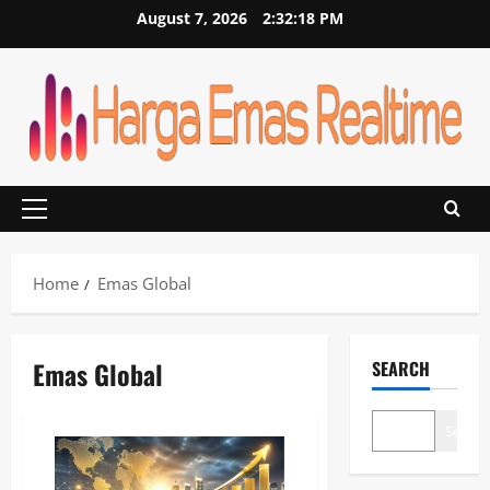
Skip
August 7, 2026
2:32:18 PM
to
content
Primary
Menu
Home
Emas Global
Emas Global
SEARCH
Search