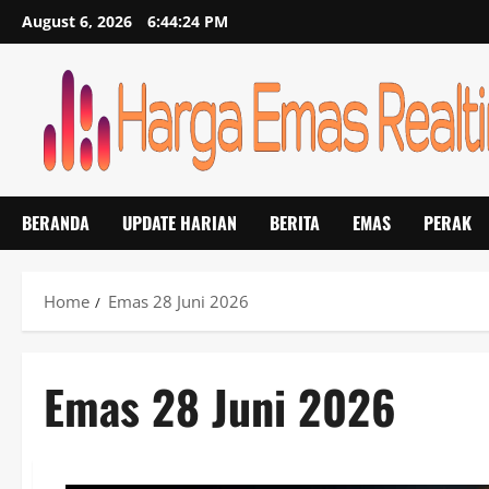
Skip
August 6, 2026
6:44:24 PM
to
content
BERANDA
UPDATE HARIAN
BERITA
EMAS
PERAK
Home
Emas 28 Juni 2026
Emas 28 Juni 2026