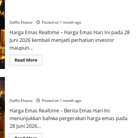
Harga Emas 28 Juni 2026 Menjadi Referensi Penting bagi
Investor dan Kolektor
Daffin Elvano
Posted on 1 month ago
Harga Emas Realtime – Harga Emas Hari Ini pada 28
Juni 2026 kembali menjadi perhatian investor
maupun...
Read
Read More
more
about
Harga
Emas
28
Berita Emas 28 Juni 2026: Tren Stabil Membuka Peluang
Juni
2026
Akumulasi bagi Investor
Menjadi
Referensi
Daffin Elvano
Posted on 1 month ago
Penting
bagi
Harga Emas Realtime – Berita Emas Hari Ini
Investor
dan
menunjukkan bahwa pergerakan harga emas pada
Kolektor
28 Juni 2026...
Read