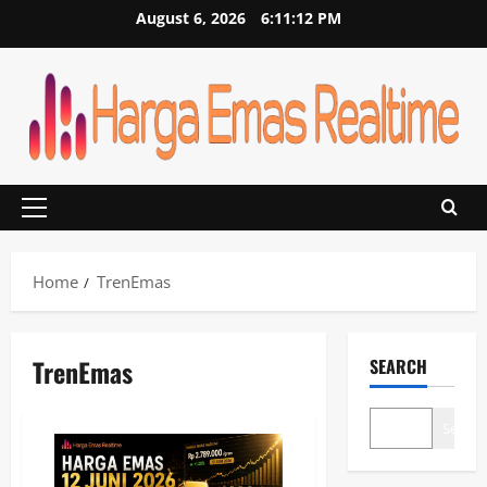
Skip
August 6, 2026
6:11:12 PM
to
content
Primary
Menu
Home
TrenEmas
TrenEmas
SEARCH
Search