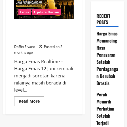
Emas
Update Harian
RECENT
POSTS
Harga Emas 12 Juni 2026 Jadi
Perbincangan, Investor Baru
Harga Emas
Mulai Berdatangan
Memancing
Rasa
Daffin Elvano
Posted on 2
months ago
Penasaran
Setelah
Harga Emas Realtime –
Perdaganga
Harga Emas 12 Juni kembali
n Berubah
menjadi sorotan karena
Drastis
nilainya masih berada di
level...
Perak
Menarik
Read
Read More
more
Perhatian
about
Harga
Setelah
Emas
12
Terjadi
Juni