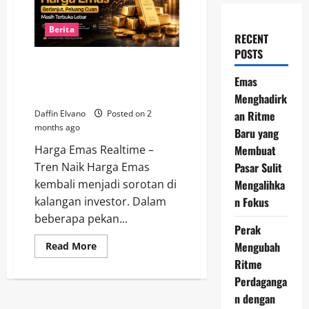
Berita
RECENT
POSTS
Tren Naik Harga Emas Berlanjut,
Peluang Cuan Masih Terbuka
Emas
Lebar
Menghadirk
an Ritme
Daffin Elvano
Posted on 2
months ago
Baru yang
Membuat
Harga Emas Realtime –
Pasar Sulit
Tren Naik Harga Emas
Mengalihka
kembali menjadi sorotan di
n Fokus
kalangan investor. Dalam
beberapa pekan...
Perak
Mengubah
Read
Read More
more
Ritme
about
Tren
Perdaganga
Naik
Harga
n dengan
Emas