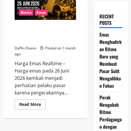
Berita
Emas
RECENT
POSTS
Harga Emas 26 Juni 2026
Memicu Perubahan Sentimen
Emas
Investor di Penghujung Pekan
Menghadirk
an Ritme
Daffin Elvano
Posted on 1 month
ago
Baru yang
Membuat
Harga Emas Realtime –
Pasar Sulit
Harga emas pada 26 Juni
Mengalihka
2026 kembali menjadi
n Fokus
perhatian pelaku pasar
karena pergerakannya...
Perak
Mengubah
Read
Read More
more
Ritme
about
Harga
Perdaganga
Emas
26
n dengan
Juni