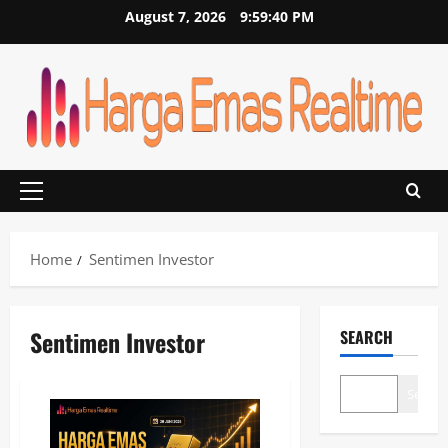
Skip
August 7, 2026
9:59:40 PM
to
content
Primary
Menu
Home
Sentimen Investor
Sentimen Investor
SEARCH
Search