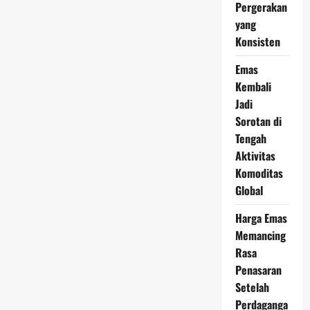
2026
Pergerakan
Memicu
yang
Perubahan
Sentimen
Konsisten
Investor
di
Penghujung
Emas
Pekan
Kembali
Jadi
Sorotan di
Tengah
Aktivitas
Komoditas
Global
Harga Emas
Memancing
Rasa
Penasaran
Setelah
Perdaganga