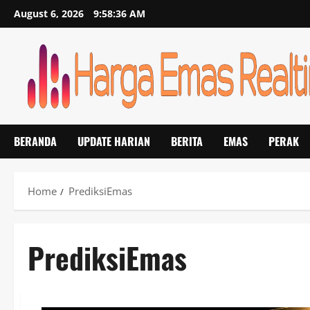
Skip
August 6, 2026
9:58:36 AM
to
content
BERANDA
UPDATE HARIAN
BERITA
EMAS
PERAK
Home
PrediksiEmas
PrediksiEmas