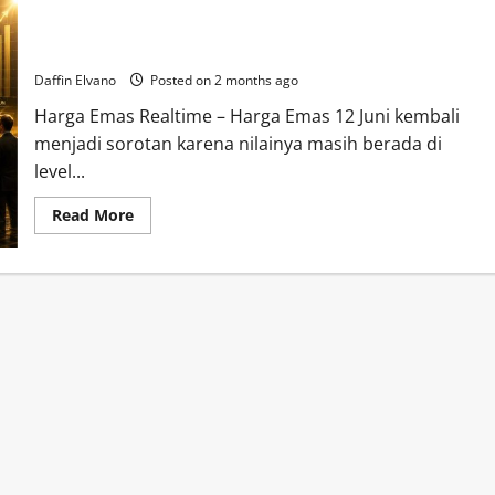
Harga Emas 12 Juni 2026 Jadi Perbincangan, Investor Baru
Mulai Berdatangan
Daffin Elvano
Posted on 2 months ago
Harga Emas Realtime – Harga Emas 12 Juni kembali
menjadi sorotan karena nilainya masih berada di
level...
Read
Read More
more
about
Harga
Emas
12
Juni
2026
Jadi
Perbincangan,
Investor
Baru
Mulai
Berdatangan