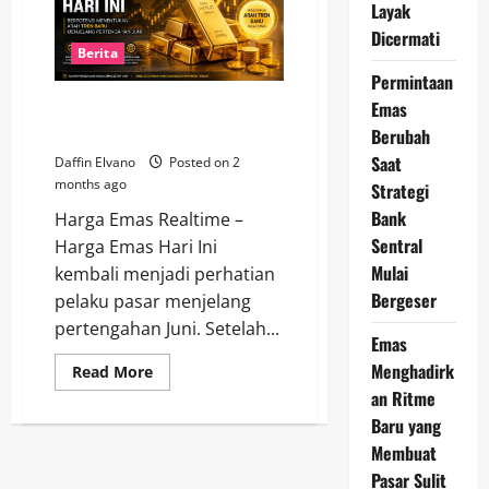
21
Layak
Juni
Dicermati
2026
Mengirim
Berita
Sinyal
Permintaan
Positif
untuk
Emas
Harga Emas Hari Ini dan Potensi
Pergerakan
Pekan
Tren Baru Juni 2026
Berubah
Depan
Saat
Daffin Elvano
Posted on 2
months ago
Strategi
Bank
Harga Emas Realtime –
Sentral
Harga Emas Hari Ini
Mulai
kembali menjadi perhatian
Bergeser
pelaku pasar menjelang
pertengahan Juni. Setelah...
Emas
Menghadirk
Read
Read More
more
an Ritme
about
Harga
Baru yang
Emas
Hari
Membuat
Ini
Pasar Sulit
dan