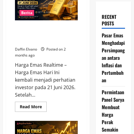
Berita
RECENT
POSTS
Harga Emas Hari Ini 21 Juni
2026 Mengirim Sinyal Positif
Pasar Emas
untuk Pergerakan Pekan Depan
Menghadapi
Persimpang
Daffin Elvano
Posted on 2
months ago
an antara
Inflasi dan
Harga Emas Realtime –
Pertumbuh
Harga Emas Hari Ini
an
kembali menjadi perhatian
investor pada 21 Juni 2026.
Permintaan
Setelah...
Panel Surya
Membuat
Read
Read More
more
Harga
about
Harga
Perak
Emas
Hari
Semakin
Ini