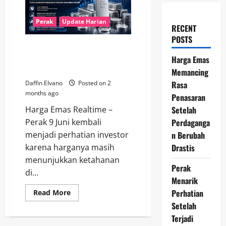
Perak
Update Harian
RECENT
POSTS
Perak Hari Ini 9 Juni 2026
Tunjukkan Ketahanan di Tengah
Harga Emas
Dinamika Pasar
Memancing
Rasa
Daffin Elvano
Posted on 2
months ago
Penasaran
Setelah
Harga Emas Realtime –
Perdaganga
Perak 9 Juni kembali
n Berubah
menjadi perhatian investor
Drastis
karena harganya masih
menunjukkan ketahanan
Perak
di...
Menarik
Perhatian
Read
Read More
more
Setelah
about
Perak
Terjadi
Hari