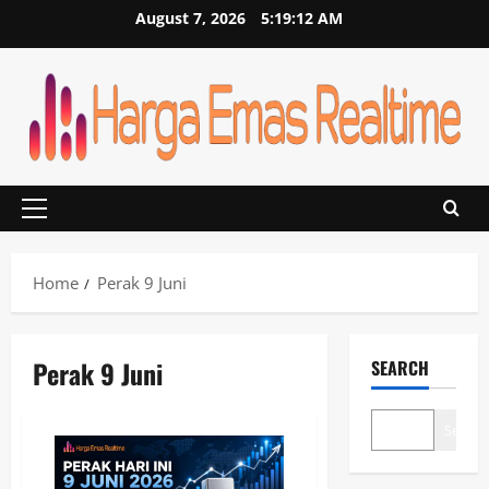
Skip
August 7, 2026
5:19:12 AM
to
content
Primary
Menu
Home
Perak 9 Juni
Perak 9 Juni
SEARCH
Search