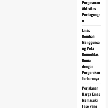
Ini
Pergeseran
9
Juni
Aktivitas
2026
Perdaganga
Tunjukkan
Ketahanan
n
di
Tengah
Dinamika
Emas
Pasar
Kembali
Menggunca
ng Peta
Komoditas
Dunia
dengan
Pergerakan
Terbarunya
Perjalanan
Harga Emas
Memasuki
Fase yang