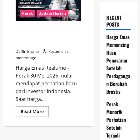
Perak
Update Harian
RECENT
POSTS
Perak 30 Mei 2026 Jadi Aset
Menarik Saat Harga Emas Mulai
Harga Emas
Stabil
Memancing
Rasa
Daffin Elvano
Posted on 2
months ago
Penasaran
Setelah
Harga Emas Realtime –
Perdaganga
Perak 30 Mei 2026 mulai
n Berubah
mendapat perhatian baru
Drastis
dari investor Indonesia.
Saat harga...
Perak
Menarik
Read
Read More
more
Perhatian
about
Perak
Setelah
30
Mei
Terjadi
2026