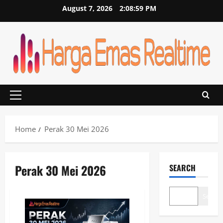
Skip
August 7, 2026
2:08:59 PM
to
content
Primary
Menu
Home
Perak 30 Mei 2026
Perak 30 Mei 2026
SEARCH
Search