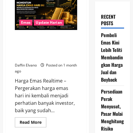
RECENT
POSTS
Emas
Update Harian
Pembeli
Momentum Harga Emas Hari Ini
Emas Kini
Membuka Kesempatan Emas
Lebih Teliti
bagi Investor Cerdas di Tengah
Membandin
Ketidakpastian Ekonomi
gkan Harga
Daffin Elvano
Posted on 1 month
Jual dan
ago
Buyback
Harga Emas Realtime –
Pergerakan harga emas
Persediaan
hari ini kembali menjadi
Perak
perhatian banyak investor,
Menyusut,
baik yang sudah...
Pasar Mulai
Menghitung
Read
Read More
more
Risiko
about