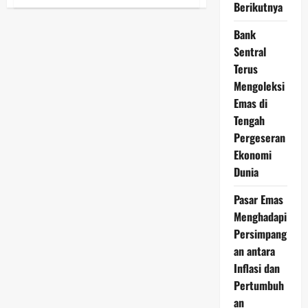
Momentum
Berikutnya
Harga
Emas
Hari
Bank
Ini
Sentral
Membuka
Kesempatan
Terus
Emas
bagi
Mengoleksi
Investor
Cerdas
Emas di
di
Tengah
Tengah
Ketidakpastian
Pergeseran
Ekonomi
Ekonomi
Dunia
Pasar Emas
Menghadapi
Persimpang
an antara
Inflasi dan
Pertumbuh
an