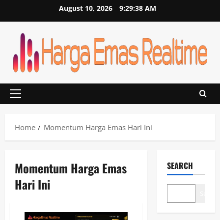
Skip
August 10, 2026
9:29:39 AM
to
content
Primary
Menu
Home
Momentum Harga Emas Hari Ini
Momentum Harga Emas
SEARCH
Hari Ini
Search